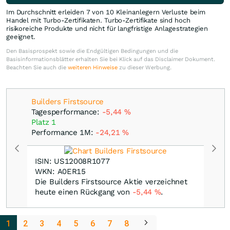
Im Durchschnitt erleiden 7 von 10 Kleinanlegern Verluste beim
Handel mit Turbo-Zertifikaten. Turbo-Zertifikate sind hoch
risikoreiche Produkte und nicht für langfristige Anlagestrategien
geeignet.
Den Basisprospekt sowie die Endgültigen Bedingungen und die
Basisinformationsblätter erhalten Sie bei Klick auf das Disclaimer Dokument.
Beachten Sie auch die
weiteren Hinweise
zu dieser Werbung.
Builders Firstsource
Tagesperformance:
-5,44
%
Platz 1
Performance 1M:
-24,21
%
ISIN: US12008R1077
WKN: A0ER15
Die Builders Firstsource Aktie verzeichnet
heute einen Rückgang von
-5,44
%
.
1
2
3
4
5
6
7
8