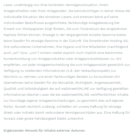
Leser, unabhängig von ihrer konkreten Vermögenssituation, ihrem
Anlageverhalten oder ihren Anlagezielen. Sie berücksichtigen in keiner Weise die
individuelle Situation des einzelnen Lesers und ersetzen keine auf seine
individuellen Bedürfnisse ausgerichtete, fachkundige Anlageberatung.Der
Erwerb von Wertpapieren birgt Risiken, die zum Totalverlust des eingesetzten
Kapitals führen können. Etwaige in der Vergangenheit erzielte Gewinne bieten
keine Gewähr für etwaige Gewinne in der Zukunft. Die Smartbroker Holding AG,
ihre verbundenen Unternehmen, ihre Organe und ihre Mitarbeiter (nachfolgend
auch „wir“ bzw. „uns“) sichern weder explizit noch implizit eine bestimmte
Kursentwicklung von Anlageprodukten oder Anlageproduktklassen zu. Wir
empfehlen, vor jeder Anlageentscheidung die zum Anlageprodukt gesetzlich zur
Verfügung zu stellenden Informationen (z.B. den Verkaufsprospekt) zur
Kenntnis zu nehmen und einen fachkundigen Berater zu konsultieren.Wir
übernehmen keine Gewähr für die Aktualität, Richtigkeit, Angemessenheit,
Qualität und Vollständigkeit der auf wallstreetONLINE zur Verfügung gestellten
Informationen.Machen Leser die bei wallstreetONLINE veröffentlichten Inhalte
zur Grundlage eigener Anlageentscheidungen, so geschieht dies auf eigenes
Risiko. Soweit rechtlich zulässig, schließen wir unsere Haftung für etwaige
direkt oder indirekt damit verbundene Vermögensschäden aus. Eine Haftung für
Vorsatz oder grobe Fahrlässigkeit bleibt unberührt.
Ergänzender Hinweis für Inhalte externer Autoren: