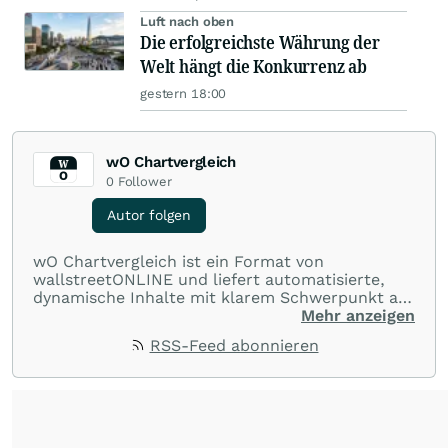
Luft nach oben
Die erfolgreichste Währung der
Welt hängt die Konkurrenz ab
gestern 18:00
wO Chartvergleich
0
Follower
Autor folgen
wO Chartvergleich ist ein Format von
wallstreetONLINE und liefert automatisierte,
dynamische Inhalte mit klarem Schwerpunkt auf
Charts und Performance-Vergleiche. Im Fokus
Mehr anzeigen
stehen technische Entwicklungen und
RSS-Feed abonnieren
Kursverläufe einer breiten Auswahl an Aktien
und Indizes. So erhalten Anleger schnell einen
Überblick über auffällige Bewegungen und
spannende charttechnische Signale.