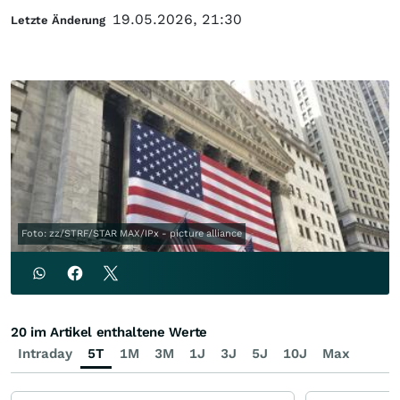
19.05.2026, 21:30
Letzte Änderung
Foto: zz/STRF/STAR MAX/IPx - picture alliance
20 im Artikel enthaltene Werte
Intraday
5T
1M
3M
1J
3J
5J
10J
Max