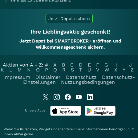
✅ mehr als 25 Jahre Marktpräsenz
Jetzt Depot sichern
Ihre Lieblingsaktie geschenkt!
Jetzt Depot bei SMARTBROKER+ eröffnen und
Willkommensgeschenk sichern.
Aktien von A - Z:
#
A
B
C
D
E
F
G
H
I
J
K
L
M
N
O
P
Q
R
S
T
U
V
W
X
Y
Z
Impressum
Disclaimer
Datenschutz
Datenschutz-
Einstellungen
Nutzungsbedingungen
Unsere Apps:
Wenn Sie Kursdaten, Widgets oder andere Finanzinformationen benötigen, hilft
Ihnen
ARIVA
gerne.