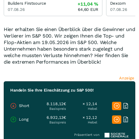
Builders Firstsource
Dexcom
+11,04
%
07.08.26
64,60
EUR
07.08.26
Hier erhalten Sie einen Überblick über die Gewinner und
Verlierer im S&P 500. Wir zeigen Ihnen die Top- und
Flop-Aktien am 19.05.2026 im S&P 500. Welche
Unternehmen haben besonders stark zugelegt und
welche mussten Verluste hinnehmen? Hier finden Sie
die extremen Performances im Überblick!
Anzeige
Handeln Sie Ihre Einschätzung zu S&P 500!
8.118,12€
× 12,14
Short
Basispreis
Hebel
6.932,13€
× 12,12
Long
Basispreis
Hebel
Präsentiert von