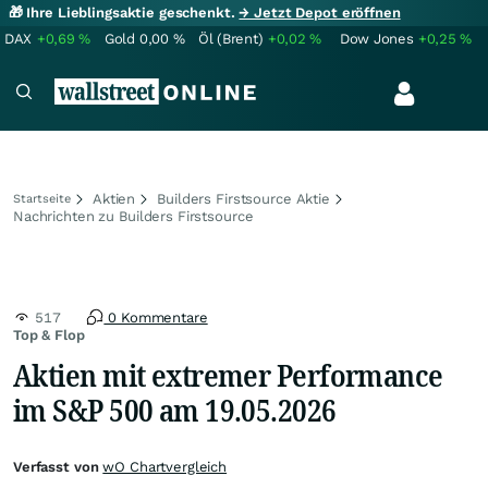
🎁 Ihre Lieblingsaktie geschenkt.
→ Jetzt Depot eröffnen
DAX
+0,69
%
Gold
0,00
%
Öl (Brent)
+0,02
%
Dow Jones
+0,25
%
Aktien
Builders Firstsource Aktie
Startseite
Nachrichten zu Builders Firstsource
517
0 Kommentare
Top & Flop
Aktien mit extremer Performance
im S&P 500 am 19.05.2026
Verfasst von
wO Chartvergleich