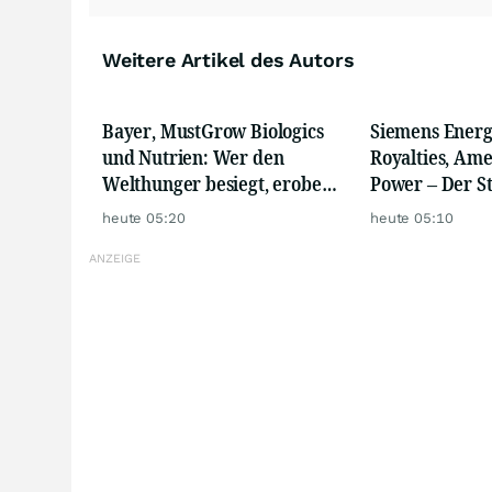
Weitere Artikel des Autors
Bayer, MustGrow Biologics
Siemens Energ
und Nutrien: Wer den
Royalties, Ame
Welthunger besiegt, erobert
Power – Der 
den Agrarmarkt
gerade erst b
heute 05:20
heute 05:10