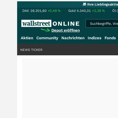
🎁 Ihre Lieblingsakt
DAX
26.301,60
+0,49
%
Gold
4.340,31
+2,36
%
Öl 
Depot eröffnen
Aktien
Community
Nachrichten
Indizes
Fonds
NEWS TICKER