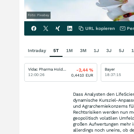
Foto: Pixabay
URL kopieren
Per
Intraday
5T
1M
3M
1J
3J
5J
1
Vidac Pharma Holding
Bayer
-2,44
%
12:00:26
18:37:15
0,4410
EUR
Dass Analysten den LifeScien
dynamische Kursziel-Anpassu
und Agrarchemiekonzerns füh
Rechtsrisiken werden nun mo
geopolitisch volatilen Umfel
großen Aufwertungen mehr i
allerdings noch uneins, ob d