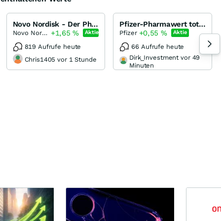
Novo Nordisk - Der Pharmariese aus Dänemark
Pfizer-Pharmawert total unterbewertet! 50% möglich!
+1,65
%
+0,55
%
Novo Nordisk
Pfizer
Aktie
Aktie
819 Aufrufe heute
66 Aufrufe heute
Dirk_Investment vor 49
Chris1405 vor 1 Stunde
Minuten