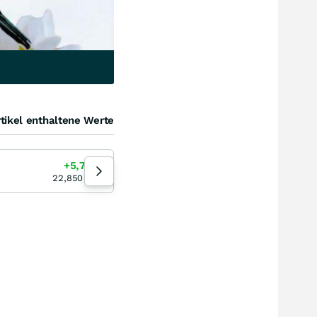
tikel enthaltene Werte
Novo Nordisk
+5,71
%
-10,91
%
18:40:43
22,850
EUR
40,63
EUR