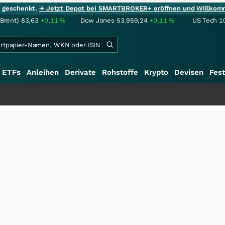
ie geschenkt.
→ Jetzt Depot bei SMARTBROKER+ eröffnen und Willkom
(Brent)
83,63
+0,11
%
Dow Jones
53.959,24
+0,11
%
US Tech 1
ETFs
Anleihen
Derivate
Rohstoffe
Krypto
Devisen
Fest
+++
Schwe