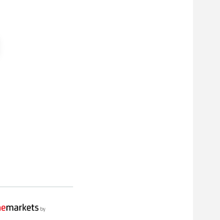
Vidac Pharma
-7,16
%
Vidac Pharma Holding
Aktie
25 Aufrufe heute
bonDiacomova 05.08.26,
07:09