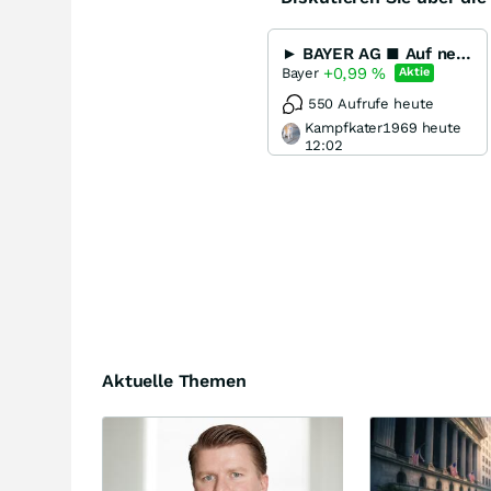
► BAYER AG ■ Auf neuen Wegen ◄
+0,99
%
Bayer
Aktie
550 Aufrufe heute
Kampfkater1969 heute
12:02
Aktuelle Themen