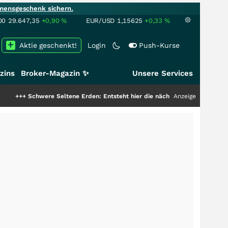
mensgeschenk sichern.
00
29.647,35
+0,90
%
EUR/USD
1,15625
+0,33
%
Aktie geschenkt!
Login
Push-Kurse
zins
Broker-Magazin ✨
Unsere Services
re Seltene Erden: Entsteht hier die nächste Milliardenstory?
Anzeige
+++