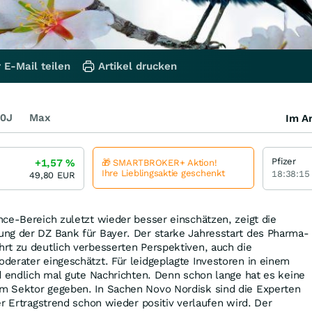
 E-Mail teilen
Artikel drucken
0J
Max
Im Ar
Pfizer
+1,57
%
🎁 SMARTBROKER+ Aktion!
Ihre Lieblingsaktie geschenkt
18:38:15
49,80
EUR
ce-Bereich zuletzt wieder besser einschätzen, zeigt die
ng der DZ Bank für Bayer. Der starke Jahresstart des Pharma-
rt zu deutlich verbesserten Perspektiven, auch die
derater eingeschätzt. Für leidgeplagte Investoren in einem
d endlich mal gute Nachrichten. Denn schon lange hat es keine
m Sektor gegeben. In Sachen Novo Nordisk sind die Experten
er Ertragstrend schon wieder positiv verlaufen wird. Der