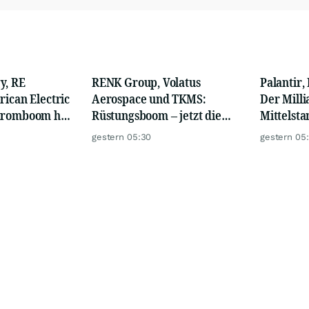
y, RE
RENK Group, Volatus
Palantir,
rican Electric
Aerospace und TKMS:
Der Mill
Stromboom hat
Rüstungsboom – jetzt die
Mittelsta
egonnen
drei Hebel Land, Luft und
ungenutzt
gestern 05:30
gestern 05
Wasser nutzen
jetzt für