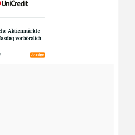
che Aktienmärkte
Nasdaq vorbörslich
8
Anzeige