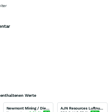
iter
entar
e enthaltenen Werte
Newmont Mining / Die Rally kann beginnen!
AJN Resources Luftnummer oder Mehr ?