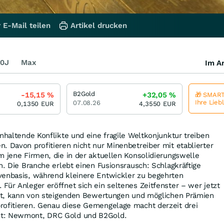
 E-Mail teilen
Artikel drucken
0J
Max
Im Ar
B2Gold
-15,15
%
+32,05
%
🎁 SMART
Ihre Lieb
07.08.26
0,1350
EUR
4,3550
EUR
anhaltende Konflikte und eine fragile Weltkonjunktur treiben
. Davon profitieren nicht nur Minenbetreiber mit etablierter
m jene Firmen, die in der aktuellen Konsolidierungswelle
en. Die Branche erlebt einen Fusionsrausch: Schlagkräftige
venbasis, während kleinere Entwickler zu begehrten
Für Anleger eröffnet sich ein seltenes Zeitfenster – wer jetzt
etzt, kann von steigenden Bewertungen und möglichen Prämien
rofitieren. Genau diese Gemengelage macht derzeit drei
nt: Newmont, DRC Gold und B2Gold.