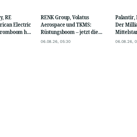
y, RE
RENK Group, Volatus
Palantir,
rican Electric
Aerospace und TKMS:
Der Mill
Stromboom hat
Rüstungsboom – jetzt die
Mittelsta
egonnen
drei Hebel Land, Luft und
ungenutzt
06.08.26, 05:30
06.08.26, 
Wasser nutzen
jetzt für