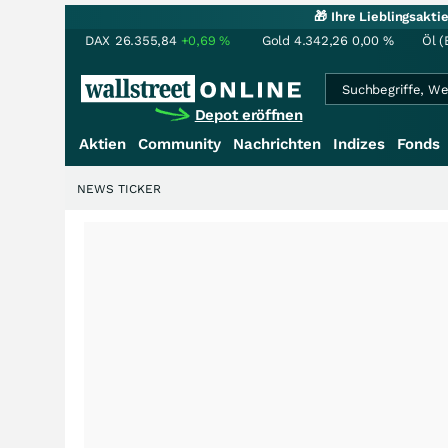
🎁 Ihre Lieblingsakt
DAX
26.355,84
+0,69
%
Gold
4.342,26
0,00
%
Öl (
Depot eröffnen
Aktien
Community
Nachrichten
Indizes
Fonds
NEWS TICKER