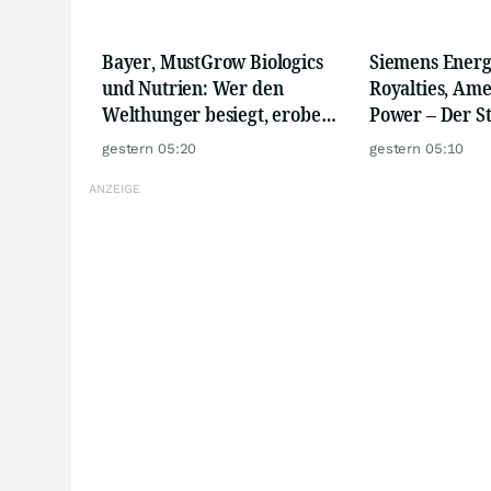
Bayer, MustGrow Biologics
Siemens Energ
und Nutrien: Wer den
Royalties, Ame
Welthunger besiegt, erobert
Power – Der 
den Agrarmarkt
gerade erst b
gestern 05:20
gestern 05:10