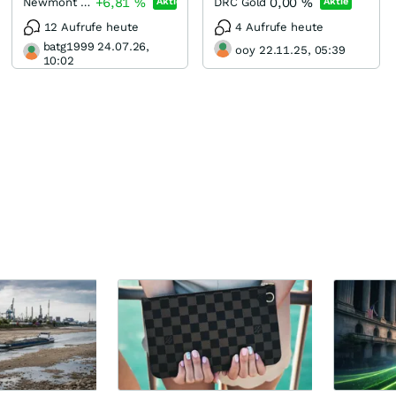
+6,81
%
0,00
%
Newmont Corporation
DRC Gold
Aktie
Aktie
12 Aufrufe heute
4 Aufrufe heute
batg1999 24.07.26,
ooy 22.11.25, 05:39
10:02