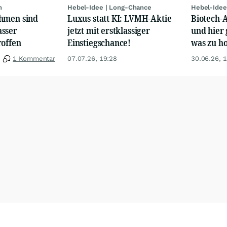
n
Hebel-Idee | Long-Chance
Hebel-Idee
hmen sind
Luxus statt KI: LVMH-Aktie
Biotech-A
sser
jetzt mit erstklassiger
und hier 
roffen
Einstiegschance!
was zu ho
1 Kommentar
07.07.26, 19:28
30.06.26, 