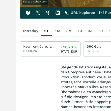
Foto: pixabay.com
URL kopieren
Per
Intraday
5T
1M
3M
1J
3J
5J
1
Newmont Corporation
DRC Gold
+18,78
%
07.08.26
07.08.26
97,73
EUR
Steigende Inflationsängste, 
den Goldpreis auf neue Höhen
Produktion, sondern vor alle
strategische Vorteile erlang
Konzerne stärken ihre Reser
Übernahmezielen avancieren. 
auf die richtigen Papiere s
durch Firmenkäufe doppelt p
Namen besonders interessa