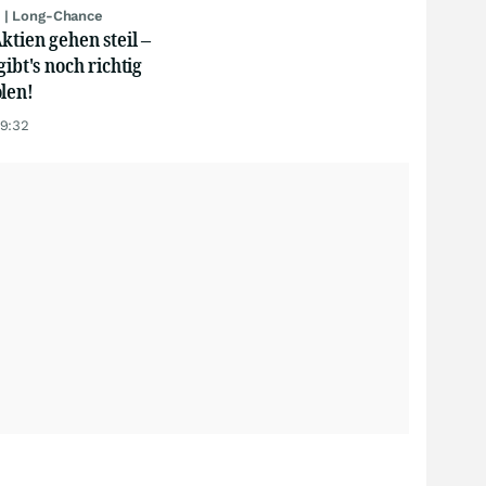
 | Long-Chance
ktien gehen steil –
gibt's noch richtig
len!
19:32