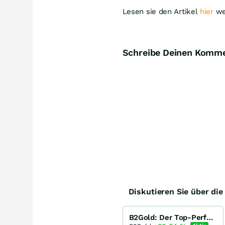
Lesen sie den Artikel
hier
we
Schreibe Deinen Komm
Diskutieren Sie über di
B2Gold: Der Top-Performer im Goldsektor, WKN A0M889