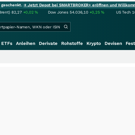
ie geschenkt.
→ Jetzt Depot bei SMARTBROKER+ eröffnen und Willkom
Brent)
82,27
+0,02
%
Dow Jones
54.036,10
+0,25
%
US Tech 1
ETFs
Anleihen
Derivate
Rohstoffe
Krypto
Devisen
Fest