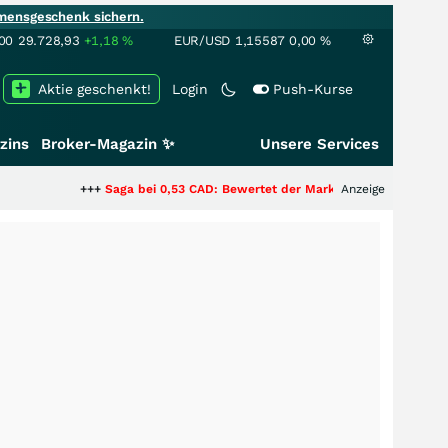
mensgeschenk sichern.
00
29.728,93
+1,18
%
EUR/USD
1,15587
0,00
%
Aktie geschenkt!
Login
Push-Kurse
zins
Broker-Magazin ✨
Unsere Services
+++
Saga bei 0,53 CAD: Bewertet der Markt noch immer nur die Hälfte der
Anzeige