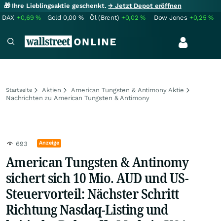
🎁 Ihre Lieblingsaktie geschenkt.
→ Jetzt Depot eröffnen
DAX
+0,69
%
Gold
0,00
%
Öl (Brent)
+0,02
%
Dow Jones
+0,25
%
Aktien
American Tungsten & Antimony Aktie
Startseite
Nachrichten zu American Tungsten & Antimony
Anzeige
693
American Tungsten & Antinomy
sichert sich 10 Mio. AUD und US-
Steuervorteil: Nächster Schritt
Richtung Nasdaq-Listing und