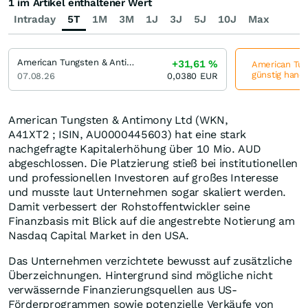
1 im Artikel enthaltener Wert
Intraday
5T
1M
3M
1J
3J
5J
10J
Max
American Tungsten & Antimony
+31,61
%
American Tun
günstig hande
07.08.26
0,0380
EUR
American Tungsten & Antimony Ltd (WKN,
A41XT2 ; ISIN, AU0000445603) hat eine stark
nachgefragte Kapitalerhöhung über 10 Mio. AUD
abgeschlossen. Die Platzierung stieß bei institutionellen
und professionellen Investoren auf großes Interesse
und musste laut Unternehmen sogar skaliert werden.
Damit verbessert der Rohstoffentwickler seine
Finanzbasis mit Blick auf die angestrebte Notierung am
Nasdaq Capital Market in den USA.
Das Unternehmen verzichtete bewusst auf zusätzliche
Überzeichnungen. Hintergrund sind mögliche nicht
verwässernde Finanzierungsquellen aus US-
Förderprogrammen sowie potenzielle Verkäufe von