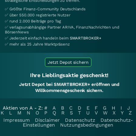
strategische Entscheidungen zu treffen.
✅ Größte Finanz-Community Deutschlands
✅ über 550.000 registrierte Nutzer
✅ rund 2.000 Beiträge pro Tag
✅ verlagsunabhängige Partner ARIVA, FinanzNachrichten und
BörsenNews
✅ Jederzeit einfach handeln beim
SMARTBROKER+
✅ mehr als 25 Jahre Marktpräsenz
Jetzt Depot sichern
Ihre Lieblingsaktie geschenkt!
Jetzt Depot bei SMARTBROKER+ eröffnen und
Willkommensgeschenk sichern.
Aktien von A - Z:
#
A
B
C
D
E
F
G
H
I
J
K
L
M
N
O
P
Q
R
S
T
U
V
W
X
Y
Z
Impressum
Disclaimer
Datenschutz
Datenschutz-
Einstellungen
Nutzungsbedingungen