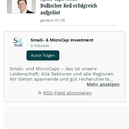
Bullischer Keil erfolgreich
aufgelöst
gestern 07:35
Small- & MicroCap Investment
0
Follower
Autor folgen
Small- und MicroCaps – das ist unsere
Leidenschaft: Alle Sektoren und alle Regionen.
Wir bieten spannende und gut recherchierte
Einblicke in branchen- und marktbezogene
Mehr anzeigen
Nachrichten. Unsere Journalisten verfügen über
RSS-Feed abonnieren
umfangreiche Erfahrungen in der Branche und
berichten über ihre jeweiligen Sektoren, damit
Sie die neuesten Nachrichten von einigen der
besten Reporter des Landes erhalten.