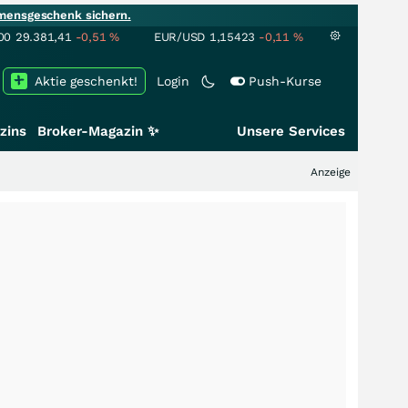
mensgeschenk sichern.
00
29.381,41
-0,51
%
EUR/USD
1,15423
-0,11
%
Aktie geschenkt!
Login
Push-Kurse
zins
Broker-Magazin ✨
Unsere Services
Anzeige