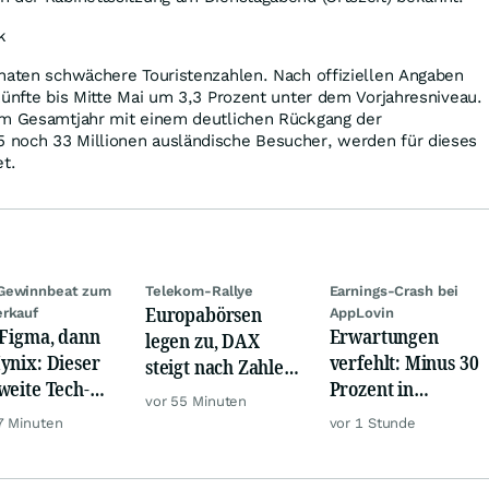
k
onaten schwächere Touristenzahlen. Nach offiziellen Angaben
künfte bis Mitte Mai um 3,3 Prozent unter dem Vorjahresniveau.
im Gesamtjahr mit einem deutlichen Rückgang der
noch 33 Millionen ausländische Besucher, werden für dieses
et.
Gewinnbeat zum
Telekom-Rallye
Earnings-Crash bei
Europabörsen
rkauf
AppLovin
 Figma, dann
Erwartungen
legen zu, DAX
ynix: Dieser
verfehlt: Minus 30
steigt nach Zahlen
weite Tech-
Prozent in
von Rheinmetall,
vor 55 Minuten
h vernichtet
wenigen Minuten!
Merck
7 Minuten
vor 1 Stunde
iarden