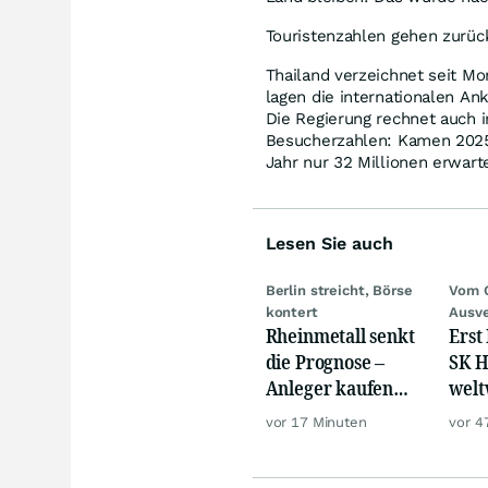
Touristenzahlen gehen zurüc
Thailand verzeichnet seit M
lagen die internationalen An
Die Regierung rechnet auch 
Besucherzahlen: Kamen 2025 
Jahr nur 32 Millionen erwart
Lesen Sie auch
Berlin streicht, Börse
Vom 
kontert
Ausve
Rheinmetall senkt
Erst
die Prognose –
SK H
Anleger kaufen
welt
den Schock weg
Cras
vor 17 Minuten
vor 4
Mill