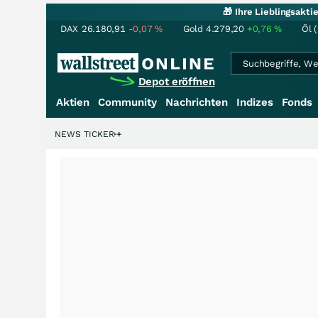
🎁 Ihre Lieblingsakt
DAX
26.180,91
-0,07
%
Gold
4.279,20
+0,76
%
Öl 
Depot eröffnen
Aktien
Community
Nachrichten
Indizes
Fonds
enstory?
+++
NEWS TICKER