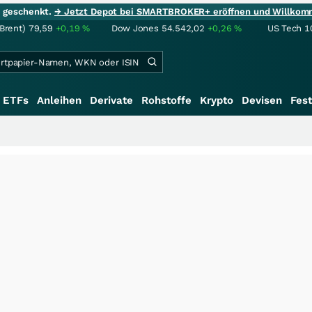
ie geschenkt.
→ Jetzt Depot bei SMARTBROKER+ eröffnen und Willkom
(Brent)
79,59
+0,19
%
Dow Jones
54.542,02
+0,26
%
US Tech 1
ETFs
Anleihen
Derivate
Rohstoffe
Krypto
Devisen
Fest