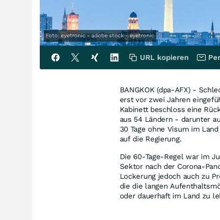
Foto: eyetronic - adobe stock - eyetronic
URL kopieren
Per
BANGKOK (dpa-AFX) - Schlech
erst vor zwei Jahren eingefüh
Kabinett beschloss eine Rück
aus 54 Ländern - darunter a
30 Tage ohne Visum im Land 
auf die Regierung.
Die 60-Tage-Regel war im Ju
Sektor nach der Corona-Pand
Lockerung jedoch auch zu Pr
die die langen Aufenthaltsmö
oder dauerhaft im Land zu le