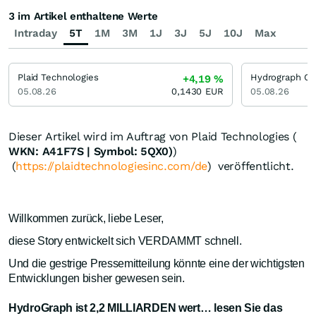
3 im Artikel enthaltene Werte
Intraday
5T
1M
3M
1J
3J
5J
10J
Max
Plaid Technologies
Hydrograph Cl
+4,19
%
05.08.26
0,1430
EUR
05.08.26
Dieser Artikel wird im Auftrag von Plaid Technologies (
WKN: A41F7S | Symbol: 5QX0)
)
(
https://plaidtechnologiesinc.com/de
) veröffentlicht.
Willkommen zurück, liebe Leser,
diese Story entwickelt sich VERDAMMT schnell.
Und die gestrige Pressemitteilung könnte eine der wichtigsten
Entwicklungen bisher gewesen sein.
HydroGraph ist 2,2 MILLIARDEN wert… lesen Sie das