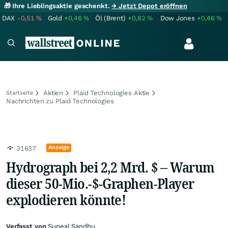
🎁 Ihre Lieblingsaktie geschenkt.
→ Jetzt Depot eröffnen
DAX
-0,51
%
Gold
+0,46
%
Öl (Brent)
+0,82
%
Dow Jones
+0,46
%
Aktien
Plaid Technologies Aktie
Startseite
Nachrichten zu Plaid Technologies
Anzeige
31637
Hydrograph bei 2,2 Mrd. $ – Warum
dieser 50-Mio.-$-Graphen-Player
explodieren könnte!
Verfasst von
Suneal Sandhu