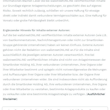
Informationen.Machen Leser die bei wallstreetONLINE veröffentlichten Inhalte
zur Grundlage eigener Anlageentscheidungen, so geschieht dies auf eigenes
Risiko. Soweit rechtlich zulässig, schließen wir unsere Haftung für etwaige
direkt oder indirekt damit verbundene Vermögensschäden aus. Eine Haftung für
Vorsatz oder grobe Fahrlässigkeit bleibt unberührt.
Ergänzender Hinweis für Inhalte externer Autoren:
Auf die bei wallstreetONLINE veröffentlichten Inhalte externer Autoren (wie z.B.
von Gastkommentatoren, Nachrichtenagenturen oder nicht zur Smartbroker-
Gruppe gehörende Unternehmen) haben wir keinen Einfluss. Externe Autoren
gehören nicht der Redaktion von wallstreetONLINE an.Für die Inhalte sind
ausschließlich die jeweiligen externen Autoren verantwortlich. Ihre bei
wallstreetONLINE veröffentlichten Inhalte sind nicht von Anlageinteressen der
Smartbroker Holding AG, ihrer verbundenen Unternehmen, ihrer Organe oder
ihrer Mitarbeiter bestimmt und spiegeln nicht notwendigerweise die Meinungen
und Auffassungen ihrer Organe oder ihrer Mitarbeiter bzw. der Organe ihrer
verbundenen Unternehmen wider. Sie sind insbesondere nicht als Aufforderung
durch die Smartbroker Holding AG, ihre verbundenen Unternehmen, ihre Organe
oder ihrer Mitarbeiter zu verstehen, bestimmte Anlageprodukte zu kaufen oder
zu verkaufen oder eine bestimmte Anlagestrategie zu verfolgen. (
Ausführlicher
Disclaimer
)