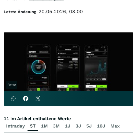
20.05.2026, 08:00
Letzte Änderung
Foto:
11 im Artikel enthaltene Werte
Intraday
5T
1M
3M
1J
3J
5J
10J
Max