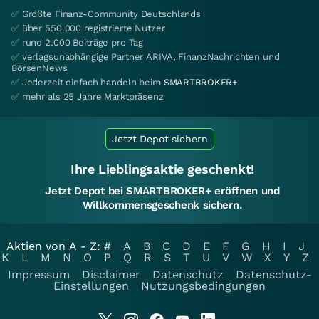
✅ Größte Finanz-Community Deutschlands
✅ über 550.000 registrierte Nutzer
✅ rund 2.000 Beiträge pro Tag
✅ verlagsunabhängige Partner ARIVA, FinanzNachrichten und
BörsenNews
✅ Jederzeit einfach handeln beim
SMARTBROKER+
✅ mehr als 25 Jahre Marktpräsenz
Jetzt Depot sichern
Ihre Lieblingsaktie geschenkt!
Jetzt Depot bei SMARTBROKER+ eröffnen und
Willkommensgeschenk sichern.
Aktien von A - Z:
#
A
B
C
D
E
F
G
H
I
J
K
L
M
N
O
P
Q
R
S
T
U
V
W
X
Y
Z
Impressum
Disclaimer
Datenschutz
Datenschutz-
Einstellungen
Nutzungsbedingungen