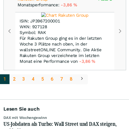
Monatsperformance:
-3,86
%
ISIN: JP3967200001
WKN: 927128
Symbol: RAK
Für Rakuten Group ging es in der letzten
Woche 3 Plätze nach oben, in der
wallstreetONLINE Community. Die Aktie
Rakuten Group verzeichnete im letzten
Monat eine Performance von
-3,86
%
1
2
3
4
5
6
7
8
Lesen Sie auch
DAX mit Wochengewinn
US-Jobdaten als Turbo: Wall Street und DAX steigen,