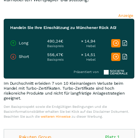
Anzeige
Handeln Sie Ihre Einschätzung zu Münchener Rück AG!
490,24€
× 14,94
Long
Basispreis
Hebel
556,47€
× 14,51
Short
Basispreis
Hebel
Präsentiert von
Im Durchschnitt erleiden 7 von 10 Kleinanlegern Verluste beim
Handel mit Turbo-Zertifikaten. Turbo-Zertifikate sind hoch
risikoreiche Produkte und nicht für langfristige Anlagestrategien
geeignet.
Den Basisprospekt sowie die Endgültigen Bedingungen und die
Basisinformationsblätter erhalten Sie bei Klick auf das Disclaimer Dokument.
Beachten Sie auch die
weiteren Hinweise
zu dieser Werbung.
Rakuten Group
Platz 1