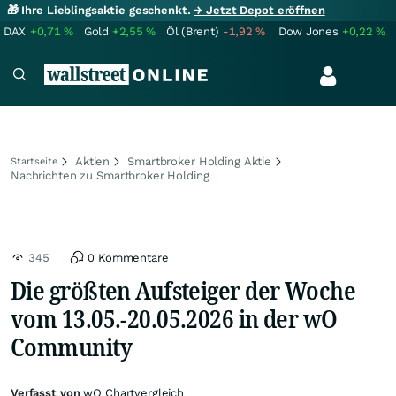
🎁 Ihre Lieblingsaktie geschenkt.
→ Jetzt Depot eröffnen
DAX
+0,71
%
Gold
+2,55
%
Öl (Brent)
-1,92
%
Dow Jones
+0,22
%
Aktien
Smartbroker Holding Aktie
Startseite
Nachrichten zu Smartbroker Holding
345
0 Kommentare
Die größten Aufsteiger der Woche
vom 13.05.-20.05.2026 in der wO
Community
Verfasst von
wO Chartvergleich