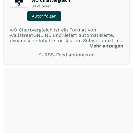
wO Chartvergleich
0
Follower
Autor folgen
wO Chartvergleich ist ein Format von
wallstreetONLINE und liefert automatisierte,
dynamische Inhalte mit klarem Schwerpunkt auf
Charts und Performance-Vergleiche. Im Fokus
Mehr anzeigen
stehen technische Entwicklungen und
RSS-Feed abonnieren
Kursverläufe einer breiten Auswahl an Aktien
und Indizes. So erhalten Anleger schnell einen
Überblick über auffällige Bewegungen und
spannende charttechnische Signale.