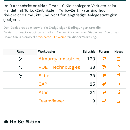
Im Durchschnitt erleiden 7 von 10 Kleinanlegern Verluste beim
Handel mit Turbo-Zertifikaten. Turbo-Zertifikate sind hoch
risikoreiche Produkte und nicht für langfristige Anlagestrategien
geeignet.
Den Basisprospekt sowie die Endgültigen Bedingungen und die
Basisinformationsblätter erhalten Sie bei Klick auf das Disclaimer Dokument.
Beachten Sie auch die
weiteren Hinweise
zu dieser Werbung.
Rang
Wertpapier
Beiträge
Forum
News
🥇
Almonty Industries
120
💬
📰
🥈
POET Technologies
33
💬
📰
🥉
Silber
29
💬
📰
SAP
25
💬
📰
Atos
24
💬
📰
TeamViewer
19
💬
📰
🔥 Heiße Aktien