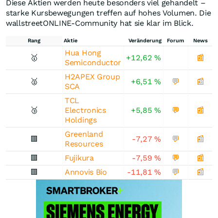
Diese Aktien werden heute besonders viel gehandelt –
starke Kursbewegungen treffen auf hohes Volumen. Die
wallstreetONLINE-Community hat sie klar im Blick.
Rang
Aktie
Veränderung
Forum
News
Hua Hong
🥇
+12,62
%
📰
Semiconductor
H2APEX Group
🥈
+6,51
%
💬
📰
SCA
TCL
🥉
Electronics
+5,85
%
💬
📰
Holdings
Greenland
🟥
-7,27
%
💬
📰
Resources
🟥
Fujikura
-7,59
%
💬
📰
🟥
Annovis Bio
-11,81
%
💬
📰