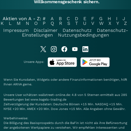
Willkommensgeschenk sichern.
Aktien von A - Z:
#
A
B
C
D
E
F
G
H
I
J
K
L
M
N
O
P
Q
R
S
T
U
V
W
X
Y
Z
Impressum
Disclaimer
Datenschutz
Datenschutz-
Einstellungen
Nutzungsbedingungen
Unsere Apps:
Wenn Sie Kursdaten, Widgets oder andere Finanzinformationen benötigen, hilft
Ihnen
ARIVA
gerne.
Unsere User schätzen wallstreet-online.de: 4.8 von 5 Sternen ermittelt aus 285
Bewertungen bei www.kagels-trading.de
Zeitverzögerung der Kursdaten: Deutsche Börsen +15 Min. NASDAQ +15 Min.
NYSE +20 Min. AMEX +20 Min. Dow Jones +15 Min. Alle Angaben ohne Gewähr.
Werbehinweise:
Die Billigung des Basisprospekts durch die BaFin ist nicht als ihre Befürwortung
der angebotenen Wertpapiere zu verstehen. Wir empfehlen Interessenten und