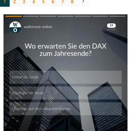
1
2
3
4
5
6
7
8
Skip
Skip