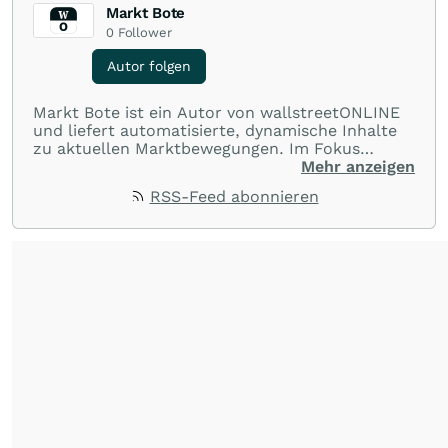
Markt Bote
0
Follower
Autor folgen
Markt Bote ist ein Autor von wallstreetONLINE
und liefert automatisierte, dynamische Inhalte
zu aktuellen Marktbewegungen. Im Fokus
stehen Tops und Flops, Branchentrends und
Mehr anzeigen
Impulse aus der Community. Ob Tech-Aktien,
RSS-Feed abonnieren
Rohstoffe oder Krypto – die Beiträge sind kurz,
prägnant und regen zur Diskussion an, sodass
Leser schnell einen Überblick gewinnen und
eigene Marktideen entwickeln können.