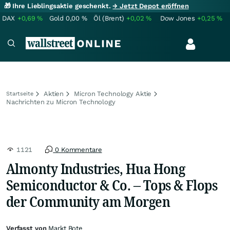
🎁 Ihre Lieblingsaktie geschenkt.
→ Jetzt Depot eröffnen
DAX
+0,69
%
Gold
0,00
%
Öl (Brent)
+0,02
%
Dow Jones
+0,25
%
Aktien
Micron Technology Aktie
Startseite
Nachrichten zu Micron Technology
1121
0 Kommentare
Almonty Industries, Hua Hong
Semiconductor & Co. – Tops & Flops
der Community am Morgen
Verfasst von
Markt Bote