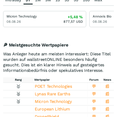
Intraday
5T
1M
3M
1J
3J
5J
10J
Max
Micron Technology
Annovis Bio
+5,48
%
08.08.26
877,57
USD
08.08.26
🔎 Meistgesuchte Wertpapiere
Was Anleger heute am meisten interessiert: Diese Titel
wurden auf wallstreetONLINE besonders häufig
gesucht. Dies ist ein klarer Hinweis auf gesteigertes
Informationsbedürfnis oder spekulatives Interesse.
Rang
Wertpapier
Forum
News
🥇
POET Technologies
💬
📰
🥈
Lynas Rare Earths
💬
📰
🥉
Micron Technology
💬
📰
European Lithium
💬
📰
DroneShield
💬
📰