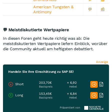
American Tungsten &
💬
📰
Antimony
💬 Meistdiskutierte Wertpapiere
In diesen Foren geht heute richtig was ab: Die
meistdiskutierten Wertpapiere liefern Einblick, worüber
die Community aktuell am heftigsten debattiert.
Anzeige
Handeln Sie Ihre Einschätzung zu SAP SE!
203,70€
× 6,92
Short
Basispreis
Hebel
153,45€
× 6,84
Long
Basispreis
Hebel
Präsentiert von