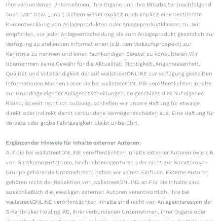
ihre verbundenen Unternehmen, ihre Organe und ihre Mitarbeiter (nachfolgend
auch „wir“ bzw. „uns“) sichern weder explizit noch implizit eine bestimmte
Kursentwicklung von Anlageprodukten oder Anlageproduktklassen zu. Wir
empfehlen, vor jeder Anlageentscheidung die zum Anlageprodukt gesetzlich zur
Verfügung zu stellenden Informationen (z.B. den Verkaufsprospekt) zur
Kenntnis zu nehmen und einen fachkundigen Berater zu konsultieren.Wir
übernehmen keine Gewähr für die Aktualität, Richtigkeit, Angemessenheit,
Qualität und Vollständigkeit der auf wallstreetONLINE zur Verfügung gestellten
Informationen.Machen Leser die bei wallstreetONLINE veröffentlichten Inhalte
zur Grundlage eigener Anlageentscheidungen, so geschieht dies auf eigenes
Risiko. Soweit rechtlich zulässig, schließen wir unsere Haftung für etwaige
direkt oder indirekt damit verbundene Vermögensschäden aus. Eine Haftung für
Vorsatz oder grobe Fahrlässigkeit bleibt unberührt.
Ergänzender Hinweis für Inhalte externer Autoren:
Auf die bei wallstreetONLINE veröffentlichten Inhalte externer Autoren (wie z.B.
von Gastkommentatoren, Nachrichtenagenturen oder nicht zur Smartbroker-
Gruppe gehörende Unternehmen) haben wir keinen Einfluss. Externe Autoren
gehören nicht der Redaktion von wallstreetONLINE an.Für die Inhalte sind
ausschließlich die jeweiligen externen Autoren verantwortlich. Ihre bei
wallstreetONLINE veröffentlichten Inhalte sind nicht von Anlageinteressen der
Smartbroker Holding AG, ihrer verbundenen Unternehmen, ihrer Organe oder