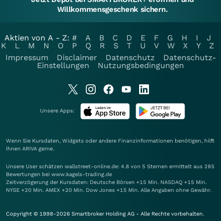
Willkommensgeschenk sichern.
Aktien von A - Z:
#
A
B
C
D
E
F
G
H
I
J
K
L
M
N
O
P
Q
R
S
T
U
V
W
X
Y
Z
Impressum
Disclaimer
Datenschutz
Datenschutz-
Einstellungen
Nutzungsbedingungen
Unsere Apps:
Wenn Sie Kursdaten, Widgets oder andere Finanzinformationen benötigen, hilft
Ihnen
ARIVA
gerne.
Unsere User schätzen wallstreet-online.de: 4.8 von 5 Sternen ermittelt aus 285
Bewertungen bei www.kagels-trading.de
Zeitverzögerung der Kursdaten: Deutsche Börsen +15 Min. NASDAQ +15 Min.
NYSE +20 Min. AMEX +20 Min. Dow Jones +15 Min. Alle Angaben ohne Gewähr.
Copyright © 1998-2026 Smartbroker Holding AG - Alle Rechte vorbehalten.