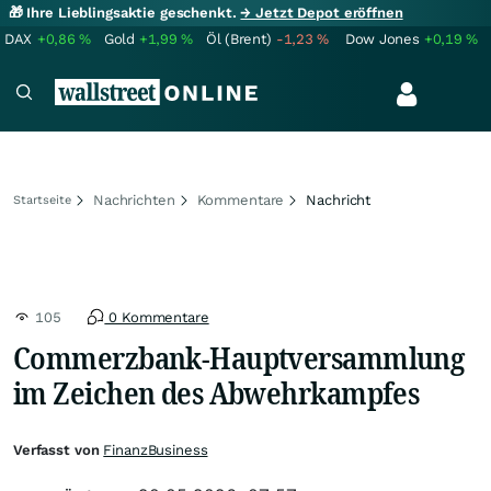
🎁 Ihre Lieblingsaktie geschenkt.
→ Jetzt Depot eröffnen
DAX
+0,86
%
Gold
+1,99
%
Öl (Brent)
-1,23
%
Dow Jones
+0,19
%
Nachrichten
Kommentare
Nachricht
Startseite
105
0 Kommentare
Commerzbank-Hauptversammlung
im Zeichen des Abwehrkampfes
Verfasst von
FinanzBusiness