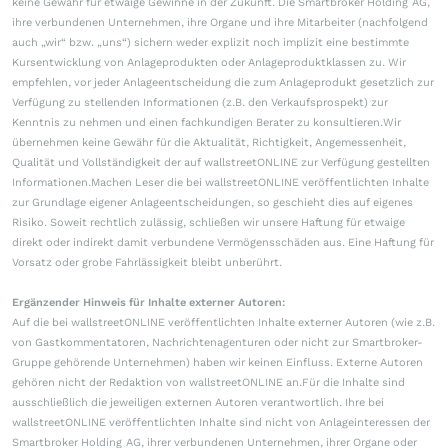
keine Gewähr für etwaige Gewinne in der Zukunft. Die Smartbroker Holding AG,
ihre verbundenen Unternehmen, ihre Organe und ihre Mitarbeiter (nachfolgend
auch „wir“ bzw. „uns“) sichern weder explizit noch implizit eine bestimmte
Kursentwicklung von Anlageprodukten oder Anlageproduktklassen zu. Wir
empfehlen, vor jeder Anlageentscheidung die zum Anlageprodukt gesetzlich zur
Verfügung zu stellenden Informationen (z.B. den Verkaufsprospekt) zur
Kenntnis zu nehmen und einen fachkundigen Berater zu konsultieren.Wir
übernehmen keine Gewähr für die Aktualität, Richtigkeit, Angemessenheit,
Qualität und Vollständigkeit der auf wallstreetONLINE zur Verfügung gestellten
Informationen.Machen Leser die bei wallstreetONLINE veröffentlichten Inhalte
zur Grundlage eigener Anlageentscheidungen, so geschieht dies auf eigenes
Risiko. Soweit rechtlich zulässig, schließen wir unsere Haftung für etwaige
direkt oder indirekt damit verbundene Vermögensschäden aus. Eine Haftung für
Vorsatz oder grobe Fahrlässigkeit bleibt unberührt.
Ergänzender Hinweis für Inhalte externer Autoren:
Auf die bei wallstreetONLINE veröffentlichten Inhalte externer Autoren (wie z.B.
von Gastkommentatoren, Nachrichtenagenturen oder nicht zur Smartbroker-
Gruppe gehörende Unternehmen) haben wir keinen Einfluss. Externe Autoren
gehören nicht der Redaktion von wallstreetONLINE an.Für die Inhalte sind
ausschließlich die jeweiligen externen Autoren verantwortlich. Ihre bei
wallstreetONLINE veröffentlichten Inhalte sind nicht von Anlageinteressen der
Smartbroker Holding AG, ihrer verbundenen Unternehmen, ihrer Organe oder