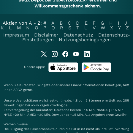
Jetzt Depot bei SMARTBROKER+ eröffnen und
Willkommensgeschenk sichern.
Aktien von A - Z:
#
A
B
C
D
E
F
G
H
I
J
K
L
M
N
O
P
Q
R
S
T
U
V
W
X
Y
Z
Impressum
Disclaimer
Datenschutz
Datenschutz-
Einstellungen
Nutzungsbedingungen
Unsere Apps:
Wenn Sie Kursdaten, Widgets oder andere Finanzinformationen benötigen, hilft
Ihnen
ARIVA
gerne.
Unsere User schätzen wallstreet-online.de: 4.8 von 5 Sternen ermittelt aus 285
Bewertungen bei www.kagels-trading.de
Zeitverzögerung der Kursdaten: Deutsche Börsen +15 Min. NASDAQ +15 Min.
NYSE +20 Min. AMEX +20 Min. Dow Jones +15 Min. Alle Angaben ohne Gewähr.
Werbehinweise:
Die Billigung des Basisprospekts durch die BaFin ist nicht als ihre Befürwortung