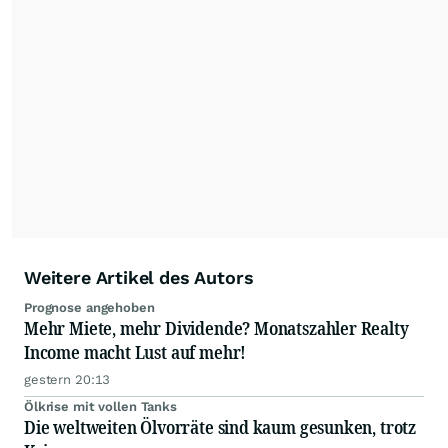
mit ihren Kolleginnen und Kollegen aus den
Partnerredaktionen exklusiv, fundiert,
ausgewogen sowie unabhängig für den Anleger.
Die Zentralredaktion recherchiert intensiv, um
Anlegern der Kategorie Selbstentscheider
relevante Informationen für ihre
Anlageentscheidungen liefern zu können.
NEU:
Podcast "Börse, Baby!"
Weitere Artikel des Autors
Prognose angehoben
Mehr Miete, mehr Dividende? Monatszahler Realty
Income macht Lust auf mehr!
gestern 20:13
Ölkrise mit vollen Tanks
Die weltweiten Ölvorräte sind kaum gesunken, trotz