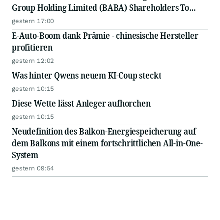
Group Holding Limited (BABA) Shareholders To
Inquire About Securities Fraud Class Action
gestern 17:00
E-Auto-Boom dank Prämie - chinesische Hersteller
profitieren
gestern 12:02
Was hinter Qwens neuem KI-Coup steckt
gestern 10:15
Diese Wette lässt Anleger aufhorchen
gestern 10:15
Neudefinition des Balkon-Energiespeicherung auf
dem Balkons mit einem fortschrittlichen All-in-One-
System
gestern 09:54