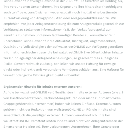
keine Gewähr für etwaige Gewinne in der Zukunft. Die Smartbroker Holding AG,
ihre verbundenen Unternehmen, ihre Organe und ihre Mitarbeiter (nachfolgend
auch „wir“ bzw. „uns“) sichern weder explizit noch implizit eine bestimmte
Kursentwicklung von Anlageprodukten oder Anlageproduktklassen zu. Wir
empfehlen, vor jeder Anlageentscheidung die zum Anlageprodukt gesetzlich zur
Verfügung zu stellenden Informationen (z.B. den Verkaufsprospekt) zur
Kenntnis zu nehmen und einen fachkundigen Berater zu konsultieren.Wir
übernehmen keine Gewähr für die Aktualität, Richtigkeit, Angemessenheit,
Qualität und Vollständigkeit der auf wallstreetONLINE zur Verfügung gestellten
Informationen.Machen Leser die bei wallstreetONLINE veröffentlichten Inhalte
zur Grundlage eigener Anlageentscheidungen, so geschieht dies auf eigenes
Risiko. Soweit rechtlich zulässig, schließen wir unsere Haftung für etwaige
direkt oder indirekt damit verbundene Vermögensschäden aus. Eine Haftung für
Vorsatz oder grobe Fahrlässigkeit bleibt unberührt.
Ergänzender Hinweis für Inhalte externer Autoren:
Auf die bei wallstreetONLINE veröffentlichten Inhalte externer Autoren (wie z.B.
von Gastkommentatoren, Nachrichtenagenturen oder nicht zur Smartbroker-
Gruppe gehörende Unternehmen) haben wir keinen Einfluss. Externe Autoren
gehören nicht der Redaktion von wallstreetONLINE an.Für die Inhalte sind
ausschließlich die jeweiligen externen Autoren verantwortlich. Ihre bei
wallstreetONLINE veröffentlichten Inhalte sind nicht von Anlageinteressen der
Smartbroker Holding AG, ihrer verbundenen Unternehmen, ihrer Organe oder