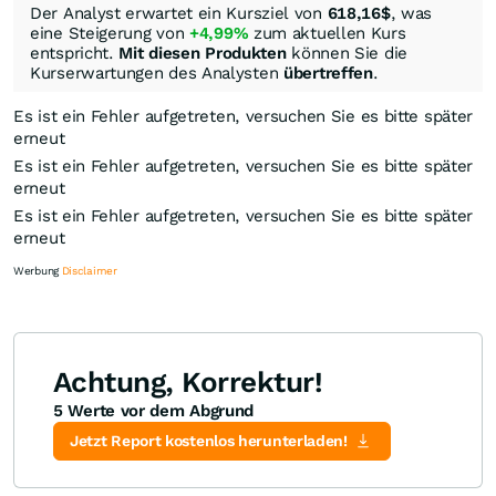
Der Analyst erwartet ein Kursziel von
618,16
$
, was
eine Steigerung von
+4,99%
zum aktuellen Kurs
entspricht.
Mit diesen Produkten
können Sie die
Kurserwartungen des Analysten
übertreffen
.
Es ist ein Fehler aufgetreten, versuchen Sie es bitte später
erneut
Es ist ein Fehler aufgetreten, versuchen Sie es bitte später
erneut
Es ist ein Fehler aufgetreten, versuchen Sie es bitte später
erneut
Werbung
Disclaimer
Achtung, Korrektur!
5 Werte vor dem Abgrund
Knock-Out-Suche
Optionsschein-Suche
Zertifikate-Suche
Jetzt Report kostenlos herunterladen!