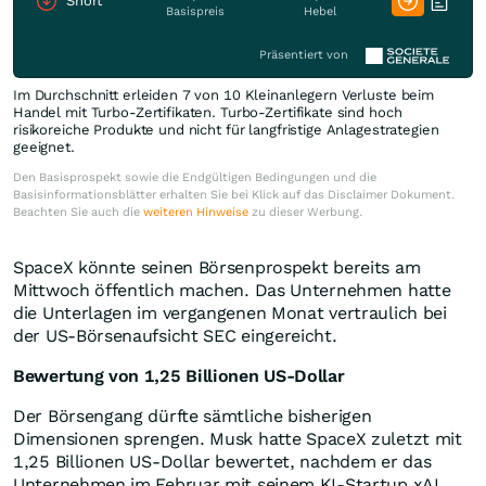
Short
Basispreis
Hebel
Präsentiert von
Im Durchschnitt erleiden 7 von 10 Kleinanlegern Verluste beim
Handel mit Turbo-Zertifikaten. Turbo-Zertifikate sind hoch
risikoreiche Produkte und nicht für langfristige Anlagestrategien
geeignet.
Den Basisprospekt sowie die Endgültigen Bedingungen und die
Basisinformationsblätter erhalten Sie bei Klick auf das Disclaimer Dokument.
Beachten Sie auch die
weiteren Hinweise
zu dieser Werbung.
SpaceX könnte seinen Börsenprospekt bereits am
Mittwoch öffentlich machen. Das Unternehmen hatte
die Unterlagen im vergangenen Monat vertraulich bei
der US-Börsenaufsicht SEC eingereicht.
Bewertung von 1,25 Billionen US-Dollar
Der Börsengang dürfte sämtliche bisherigen
Dimensionen sprengen. Musk hatte SpaceX zuletzt mit
1,25 Billionen US-Dollar bewertet, nachdem er das
Unternehmen im Februar mit seinem KI-Startup xAI