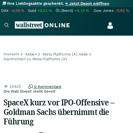
🎁 Ihre Lieblingsaktie geschenkt.
→ Jetzt Depot eröffnen
DAX
-0,09
%
Gold
+0,01
%
Öl (Brent)
+5,15
%
Dow Jones
-0,92
%
Aktien
Meta Platforms (A) Aktie
Startseite
Nachrichten zu Meta Platforms (A)
10425
0 Kommentare
Die Wall Street steht bereit
SpaceX kurz vor IPO-Offensive –
Goldman Sachs übernimmt die
Führung