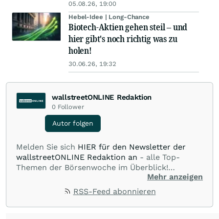
05.08.26, 19:00
Hebel-Idee | Long-Chance
Biotech-Aktien gehen steil – und
hier gibt's noch richtig was zu
holen!
30.06.26, 19:32
wallstreetONLINE Redaktion
0
Follower
Autor folgen
Melden Sie sich
HIER für den Newsletter der
wallstreetONLINE Redaktion an
- alle Top-
Themen der Börsenwoche im Überblick!
Mehr anzeigen
Verpassen Sie kein wichtiges Anleger-Thema!
Für
Beiträge auf diesem journalistischen Channel ist
RSS-Feed abonnieren
die Chefredaktion der wallstreetONLINE
Redaktion verantwortlich.
Die Fachjournalisten
der wallstreetONLINE Redaktion berichten hier