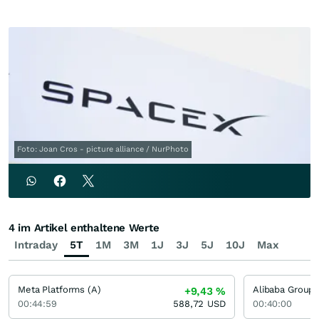
Foto: Joan Cros - picture alliance / NurPhoto
4 im Artikel enthaltene Werte
Intraday
5T
1M
3M
1J
3J
5J
10J
Max
Meta Platforms (A)
Alibaba Group
+9,43
%
00:44:59
588,72
USD
00:40:00