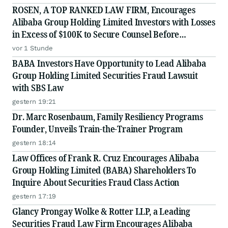
ROSEN, A TOP RANKED LAW FIRM, Encourages
Alibaba Group Holding Limited Investors with Losses
in Excess of $100K to Secure Counsel Before
Important Deadline in Securities Class Action - BABA
vor 1 Stunde
BABA Investors Have Opportunity to Lead Alibaba
Group Holding Limited Securities Fraud Lawsuit
with SBS Law
gestern 19:21
Dr. Marc Rosenbaum, Family Resiliency Programs
Founder, Unveils Train-the-Trainer Program
gestern 18:14
Law Offices of Frank R. Cruz Encourages Alibaba
Group Holding Limited (BABA) Shareholders To
Inquire About Securities Fraud Class Action
gestern 17:19
Glancy Prongay Wolke & Rotter LLP, a Leading
Securities Fraud Law Firm Encourages Alibaba