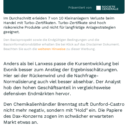
Präsentiert von
Im Durchschnitt erleiden 7 von 10 Kleinanlegern Verluste beim
Handel mit Turbo-Zertifikaten. Turbo-Zertifikate sind hoch
risikoreiche Produkte und nicht für langfristige Anlagestrategien
geeignet.
Den Basisprospekt sowie die Endgültigen Bedingungen und die
Basisinformationsblätter erhalten Sie bei Klick auf das Disclaimer Dokument.
Beachten Sie auch die
weiteren Hinweise
zu dieser Werbung.
Anders als bei Lanxess passe die Kursentwicklung bei
Evonik besser zum Anstieg der Ergebnisschätzungen.
Hier sei der Rückenwind und die Nachfrage-
Normalisierung auch viel besser absehbar. Der Analyst
hob den hohen Geschäftsanteil in vergleichsweise
defensiven Endmärkten hervor.
Den Chemikalienhändler Brenntag stuft Dunford-Castro
nicht mehr negativ, sondern mit "Hold" ein. Die Papiere
des Dax-Konzerns zogen im schwächer erwarteten
Markt etwas an.