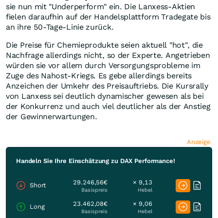
sie nun mit "Underperform" ein. Die Lanxess-Aktien
fielen daraufhin auf der Handelsplattform Tradegate bis
an ihre 50-Tage-Linie zurück.
Die Preise für Chemieprodukte seien aktuell "hot", die
Nachfrage allerdings nicht, so der Experte. Angetrieben
würden sie vor allem durch Versorgungsprobleme im
Zuge des Nahost-Kriegs. Es gebe allerdings bereits
Anzeichen der Umkehr des Preisauftriebs. Die Kursrally
von Lanxess sei deutlich dynamischer gewesen als bei
der Konkurrenz und auch viel deutlicher als der Anstieg
der Gewinnerwartungen.
Anzeige
Handeln Sie Ihre Einschätzung zu DAX Performance!
29.246,56€
× 9,13
Short
Basispreis
Hebel
23.462,08€
× 9,06
Long
Basispreis
Hebel