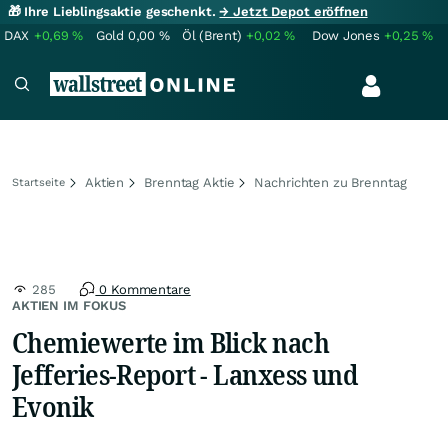
🎁 Ihre Lieblingsaktie geschenkt.
→ Jetzt Depot eröffnen
DAX
+0,69
%
Gold
0,00
%
Öl (Brent)
+0,02
%
Dow Jones
+0,25
%
Aktien
Brenntag Aktie
Nachrichten zu Brenntag
Startseite
285
0 Kommentare
AKTIEN IM FOKUS
Chemiewerte im Blick nach
Jefferies-Report - Lanxess und
Evonik