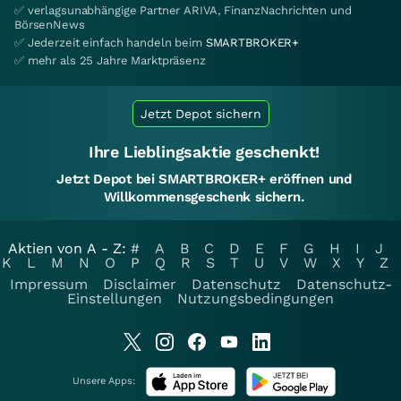
✅ verlagsunabhängige Partner ARIVA, FinanzNachrichten und
BörsenNews
✅ Jederzeit einfach handeln beim
SMARTBROKER+
✅ mehr als 25 Jahre Marktpräsenz
Jetzt Depot sichern
Ihre Lieblingsaktie geschenkt!
Jetzt Depot bei SMARTBROKER+ eröffnen und
Willkommensgeschenk sichern.
Aktien von A - Z:
#
A
B
C
D
E
F
G
H
I
J
K
L
M
N
O
P
Q
R
S
T
U
V
W
X
Y
Z
Impressum
Disclaimer
Datenschutz
Datenschutz-
Einstellungen
Nutzungsbedingungen
Unsere Apps: