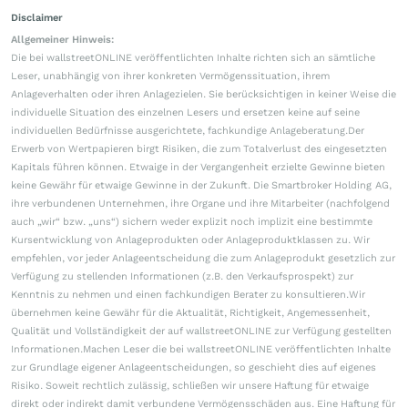
Disclaimer
Allgemeiner Hinweis:
Die bei wallstreetONLINE veröffentlichten Inhalte richten sich an sämtliche
Leser, unabhängig von ihrer konkreten Vermögenssituation, ihrem
Anlageverhalten oder ihren Anlagezielen. Sie berücksichtigen in keiner Weise die
individuelle Situation des einzelnen Lesers und ersetzen keine auf seine
individuellen Bedürfnisse ausgerichtete, fachkundige Anlageberatung.Der
Erwerb von Wertpapieren birgt Risiken, die zum Totalverlust des eingesetzten
Kapitals führen können. Etwaige in der Vergangenheit erzielte Gewinne bieten
keine Gewähr für etwaige Gewinne in der Zukunft. Die Smartbroker Holding AG,
ihre verbundenen Unternehmen, ihre Organe und ihre Mitarbeiter (nachfolgend
auch „wir“ bzw. „uns“) sichern weder explizit noch implizit eine bestimmte
Kursentwicklung von Anlageprodukten oder Anlageproduktklassen zu. Wir
empfehlen, vor jeder Anlageentscheidung die zum Anlageprodukt gesetzlich zur
Verfügung zu stellenden Informationen (z.B. den Verkaufsprospekt) zur
Kenntnis zu nehmen und einen fachkundigen Berater zu konsultieren.Wir
übernehmen keine Gewähr für die Aktualität, Richtigkeit, Angemessenheit,
Qualität und Vollständigkeit der auf wallstreetONLINE zur Verfügung gestellten
Informationen.Machen Leser die bei wallstreetONLINE veröffentlichten Inhalte
zur Grundlage eigener Anlageentscheidungen, so geschieht dies auf eigenes
Risiko. Soweit rechtlich zulässig, schließen wir unsere Haftung für etwaige
direkt oder indirekt damit verbundene Vermögensschäden aus. Eine Haftung für