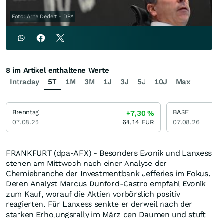
Foto: Arne Dedert - DPA
8 im Artikel enthaltene Werte
Intraday
5T
1M
3M
1J
3J
5J
10J
Max
Brenntag
BASF
+7,30
%
07.08.26
64,14
EUR
07.08.26
FRANKFURT (dpa-AFX) - Besonders Evonik und Lanxess
stehen am Mittwoch nach einer Analyse der
Chemiebranche der Investmentbank Jefferies im Fokus.
Deren Analyst Marcus Dunford-Castro empfahl Evonik
zum Kauf, worauf die Aktien vorbörslich positiv
reagierten. Für Lanxess senkte er derweil nach der
starken Erholungsrally im März den Daumen und stuft