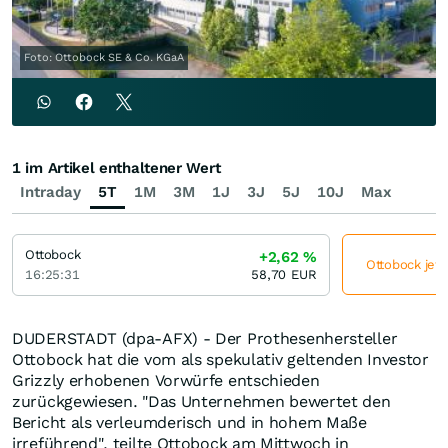
Foto: Ottobock SE & Co. KGaA
1 im Artikel enthaltener Wert
Intraday
5T
1M
3M
1J
3J
5J
10J
Max
Ottobock
+2,62
%
Ottobock jetz
16:25:31
58,70
EUR
DUDERSTADT (dpa-AFX) - Der Prothesenhersteller
Ottobock hat die vom als spekulativ geltenden Investor
Grizzly erhobenen Vorwürfe entschieden
zurückgewiesen. "Das Unternehmen bewertet den
Bericht als verleumderisch und in hohem Maße
irreführend", teilte Ottobock am Mittwoch in