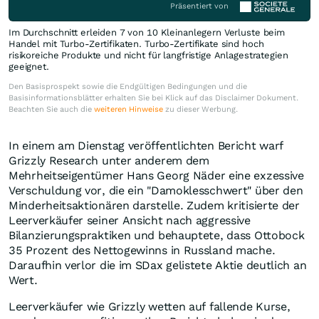
Präsentiert von
Im Durchschnitt erleiden 7 von 10 Kleinanlegern Verluste beim
Handel mit Turbo-Zertifikaten. Turbo-Zertifikate sind hoch
risikoreiche Produkte und nicht für langfristige Anlagestrategien
geeignet.
Den Basisprospekt sowie die Endgültigen Bedingungen und die
Basisinformationsblätter erhalten Sie bei Klick auf das Disclaimer Dokument.
Beachten Sie auch die
weiteren Hinweise
zu dieser Werbung.
In einem am Dienstag veröffentlichten Bericht warf
Grizzly Research unter anderem dem
Mehrheitseigentümer Hans Georg Näder eine exzessive
Verschuldung vor, die ein "Damoklesschwert" über den
Minderheitsaktionären darstelle. Zudem kritisierte der
Leerverkäufer seiner Ansicht nach aggressive
Bilanzierungspraktiken und behauptete, dass Ottobock
35 Prozent des Nettogewinns in Russland mache.
Daraufhin verlor die im SDax gelistete Aktie deutlich an
Wert.
Leerverkäufer wie Grizzly wetten auf fallende Kurse,