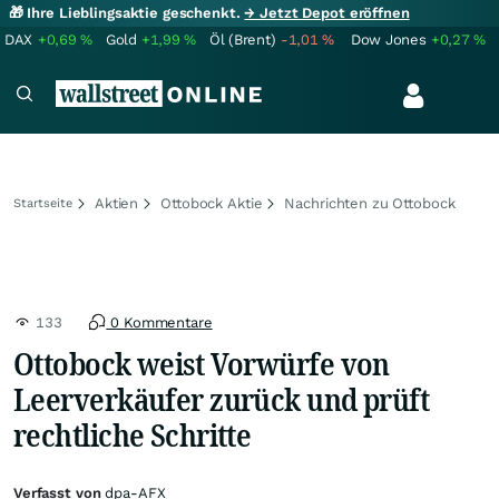
🎁 Ihre Lieblingsaktie geschenkt.
→ Jetzt Depot eröffnen
DAX
+0,69
%
Gold
+1,99
%
Öl (Brent)
-1,01
%
Dow Jones
+0,27
%
Aktien
Ottobock Aktie
Nachrichten zu Ottobock
Startseite
133
0 Kommentare
Ottobock weist Vorwürfe von
Leerverkäufer zurück und prüft
rechtliche Schritte
Verfasst von
dpa-AFX