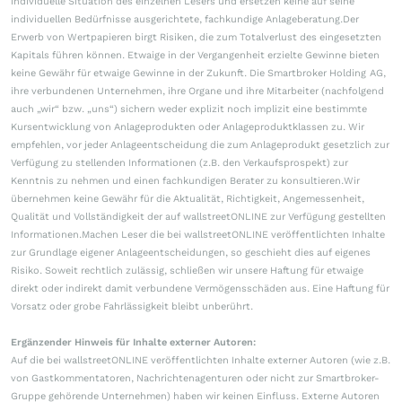
individuelle Situation des einzelnen Lesers und ersetzen keine auf seine
individuellen Bedürfnisse ausgerichtete, fachkundige Anlageberatung.Der
Erwerb von Wertpapieren birgt Risiken, die zum Totalverlust des eingesetzten
Kapitals führen können. Etwaige in der Vergangenheit erzielte Gewinne bieten
keine Gewähr für etwaige Gewinne in der Zukunft. Die Smartbroker Holding AG,
ihre verbundenen Unternehmen, ihre Organe und ihre Mitarbeiter (nachfolgend
auch „wir“ bzw. „uns“) sichern weder explizit noch implizit eine bestimmte
Kursentwicklung von Anlageprodukten oder Anlageproduktklassen zu. Wir
empfehlen, vor jeder Anlageentscheidung die zum Anlageprodukt gesetzlich zur
Verfügung zu stellenden Informationen (z.B. den Verkaufsprospekt) zur
Kenntnis zu nehmen und einen fachkundigen Berater zu konsultieren.Wir
übernehmen keine Gewähr für die Aktualität, Richtigkeit, Angemessenheit,
Qualität und Vollständigkeit der auf wallstreetONLINE zur Verfügung gestellten
Informationen.Machen Leser die bei wallstreetONLINE veröffentlichten Inhalte
zur Grundlage eigener Anlageentscheidungen, so geschieht dies auf eigenes
Risiko. Soweit rechtlich zulässig, schließen wir unsere Haftung für etwaige
direkt oder indirekt damit verbundene Vermögensschäden aus. Eine Haftung für
Vorsatz oder grobe Fahrlässigkeit bleibt unberührt.
Ergänzender Hinweis für Inhalte externer Autoren:
Auf die bei wallstreetONLINE veröffentlichten Inhalte externer Autoren (wie z.B.
von Gastkommentatoren, Nachrichtenagenturen oder nicht zur Smartbroker-
Gruppe gehörende Unternehmen) haben wir keinen Einfluss. Externe Autoren