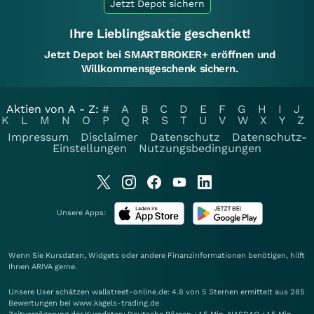
Jetzt Depot sichern
Ihre Lieblingsaktie geschenkt!
Jetzt Depot bei SMARTBROKER+ eröffnen und
Willkommensgeschenk sichern.
Aktien von A - Z:
#
A
B
C
D
E
F
G
H
I
J
K
L
M
N
O
P
Q
R
S
T
U
V
W
X
Y
Z
Impressum
Disclaimer
Datenschutz
Datenschutz-
Einstellungen
Nutzungsbedingungen
Unsere Apps:
Wenn Sie Kursdaten, Widgets oder andere Finanzinformationen benötigen, hilft
Ihnen
ARIVA
gerne.
Unsere User schätzen wallstreet-online.de: 4.8 von 5 Sternen ermittelt aus 285
Bewertungen bei www.kagels-trading.de