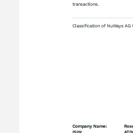
transactions.
Classification of NuWays AG 
Company Name:
Ros
ISIN:
AT0