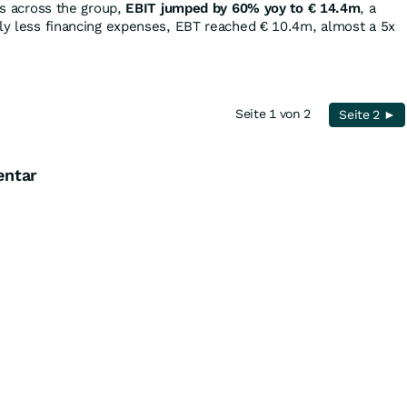
tes across the group,
EBIT jumped by 60% yoy to € 14.4m
, a
tly less financing expenses, EBT reached € 10.4m, almost a 5x
Seite 1 von 2
Seite 2 ►
entar