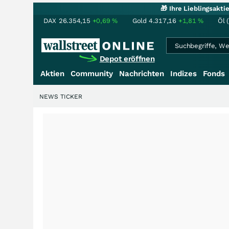
🎁 Ihre Lieblingsakt
DAX
26.354,15
+0,69
%
Gold
4.317,16
+1,81
%
Öl 
Depot eröffnen
Aktien
Community
Nachrichten
Indizes
Fonds
NEWS TICKER