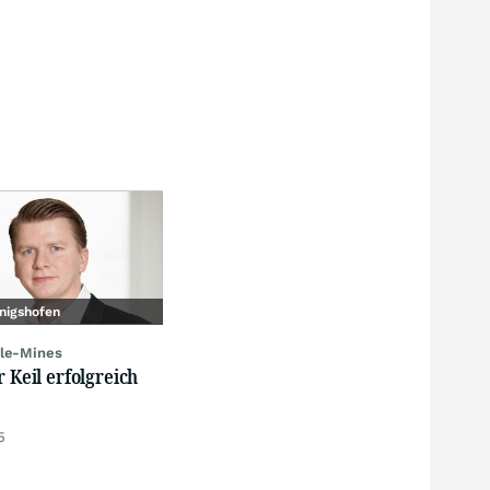
nigshofen
le-Mines
r Keil erfolgreich
5