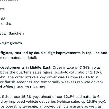
ate
 68
months
stian Sandherr
-digit growth
 figures, marked by double-digit improvements in top-line and
r estimates. In detail:
e developments in Middle East.
Order intake of € 343m was
bove the quarter's sales figure (book-to-bill ratio of 1.13x),
5bn. The order intake's key driver was Europe (+23% to €
 flatish Americas and temporarily weaker (Iran war driven)
 Africa (-45% to € 44.9m).
. Sales rose 15.3% yoy, ahead of our 12.8% estimate, to €
d by improved vehicle deliveries (vehicle sales up 16.8% yoy).
tive operating leverage, improved vehicle margins as well as