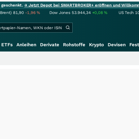
ie geschenkt.
→ Jetzt Depot bei SMARTBROKER+ eröffnen und Willkom
(Brent)
81,90
-1,96
%
Dow Jones
53.944,34
+0,08
%
US Tech 1
ETFs
Anleihen
Derivate
Rohstoffe
Krypto
Devisen
Fest