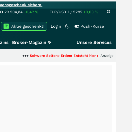
mensgeschenk sichern.
00
29.504,84
+0,42
%
EUR/USD
1,15285
+0,03
%
Aktie geschenkt!
Login
Push-Kurse
zins
Broker-Magazin ✨
Unsere Services
+++
Schwere Seltene Erden: Entsteht hier die nächste Milliardenstory?
Anzeige
+++