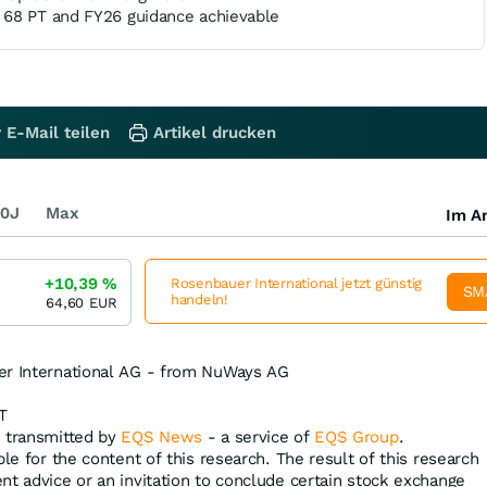
68 PT and FY26 guidance achievable
 E-Mail teilen
Artikel drucken
0J
Max
Im Ar
+10,39
%
Rosenbauer International jetzt günstig
SM
handeln!
64,60
EUR
er International AG - from NuWays AG
T
, transmitted by
EQS News
- a service of
EQS Group
.
ble for the content of this research. The result of this research
nt advice or an invitation to conclude certain stock exchange