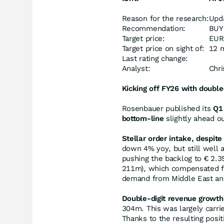
Reason for the research:
Upd
Recommendation:
BUY
Target price:
EUR
Target price on sight of:
12 
Last rating change:
Analyst:
Chri
Kicking off FY26 with double
Rosenbauer published its
Q1
bottom-line
slightly ahead ou
Stellar order intake, despit
down 4% yoy, but still well a
pushing the backlog to € 2.3
211m), which compensated for
demand from Middle East and
Double-digit revenue growth
304m. This was largely carrie
Thanks to the resulting posi