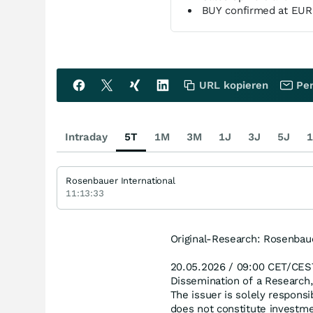
BUY confirmed at EUR 
URL kopieren
Per
Intraday
5T
1M
3M
1J
3J
5J
1
Rosenbauer International
11:13:33
Original-Research: Rosenbau
20.05.2026 / 09:00 CET/CES
Dissemination of a Research
The issuer is solely responsi
does not constitute investme