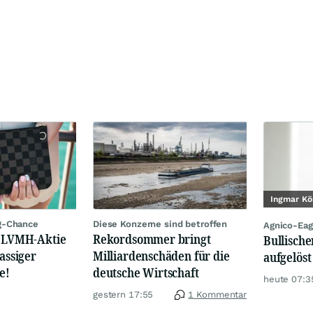
Ingmar Kö
g-Chance
Diese Konzerne sind betroffen
Agnico-Eag
: LVMH-Aktie
Rekordsommer bringt
Bullische
lassiger
Milliardenschäden für die
aufgelöst
e!
deutsche Wirtschaft
heute 07:3
gestern 17:55
1 Kommentar