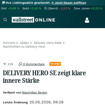
🎁 Ihre Lieblingsaktie geschenkt.
→ Jetzt Depot eröffnen
DAX
+0,69
%
Gold
+2,40
%
Öl (Brent)
-1,53
%
Dow Jones
+0,25
%
Aktien
Delivery Hero Aktie
Startseite
Nachrichten zu Delivery Hero
Anzeige
109
0 Kommentare
DELIVERY HERO SE zeigt klare
innere Stärke
Verfasst von
Maximilian Berger
20.05.2026, 09:28
Letzte Änderung