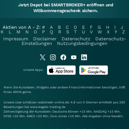
Jetzt Depot bei SMARTBROKER+ eröffnen und
Willkommensgeschenk sichern.
Aktien von A - Z:
#
A
B
C
D
E
F
G
H
I
J
K
L
M
N
O
P
Q
R
S
T
U
V
W
X
Y
Z
Impressum
Disclaimer
Datenschutz
Datenschutz-
Einstellungen
Nutzungsbedingungen
Unsere Apps:
Wenn Sie Kursdaten, Widgets oder andere Finanzinformationen benötigen, hilft
Ihnen
ARIVA
gerne.
Unsere User schätzen wallstreet-online.de: 4.8 von 5 Sternen ermittelt aus 285
Bewertungen bei www.kagels-trading.de
Zeitverzögerung der Kursdaten: Deutsche Börsen +15 Min. NASDAQ +15 Min.
NYSE +20 Min. AMEX +20 Min. Dow Jones +15 Min. Alle Angaben ohne Gewähr.