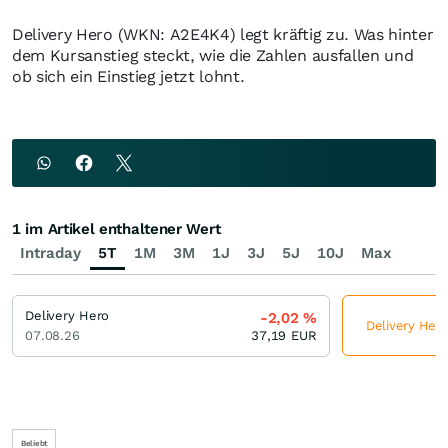
Delivery Hero (WKN: A2E4K4) legt kräftig zu. Was hinter
dem Kursanstieg steckt, wie die Zahlen ausfallen und
ob sich ein Einstieg jetzt lohnt.
1 im Artikel enthaltener Wert
Intraday
5T
1M
3M
1J
3J
5J
10J
Max
Delivery Hero
-2,02
%
Delivery Hero
07.08.26
37,19
EUR
Beliebt