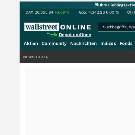
🎁 Ihre Lieblingsakt
DAX
26.355,84
+0,69
%
Gold
4.342,26
0,00
%
Öl (
Depot eröffnen
Aktien
Community
Nachrichten
Indizes
Fonds
NEWS TICKER