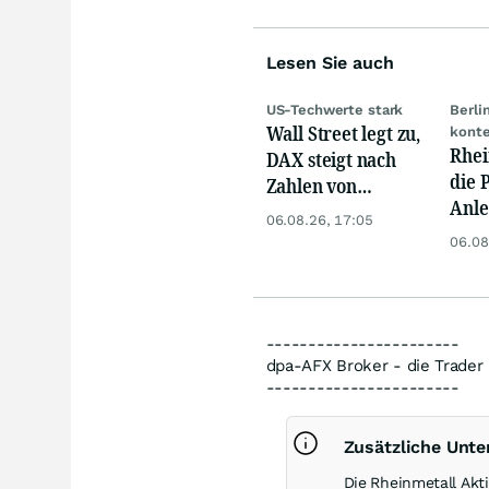
Lesen Sie auch
US-Techwerte stark
Berli
Wall Street legt zu,
konte
Rhei
DAX steigt nach
die 
Zahlen von
Anle
Telekom, Henkel
06.08.26, 17:05
den 
06.08
-----------------------
dpa-AFX Broker - die Trade
-----------------------
Zusätzliche Unt
Die Rheinmetall Akt