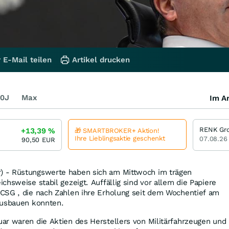
 E-Mail teilen
Artikel drucken
0J
Max
Im Ar
RENK Gr
+13,39
%
🎁 SMARTBROKER+ Aktion!
Ihre Lieblingsaktie geschenkt
07.08.26
90,50
EUR
 - Rüstungswerte haben sich am Mittwoch im trägen
chsweise stabil gezeigt. Auffällig sind vor allem die Papiere
CSG , die nach Zahlen ihre Erholung seit dem Wochentief am
ausbauen konnten.
ar waren die Aktien des Herstellers von Militärfahrzeugen und