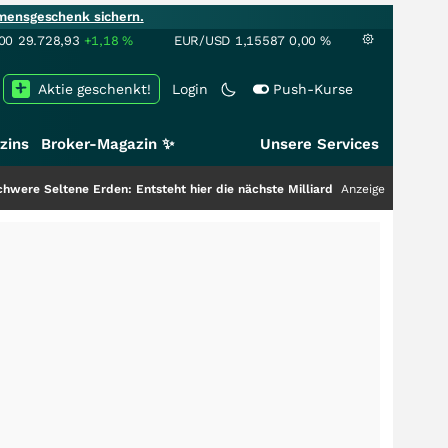
mensgeschenk sichern.
00
29.728,93
+1,18
%
EUR/USD
1,15587
0,00
%
Aktie geschenkt!
Login
Push-Kurse
zins
Broker-Magazin ✨
Unsere Services
rden: Entsteht hier die nächste Milliardenstory?
+++
Anzeige