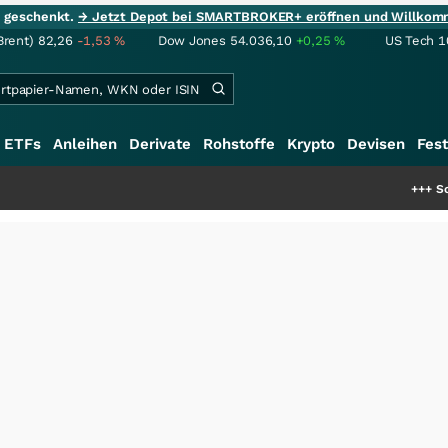
ie geschenkt.
→ Jetzt Depot bei SMARTBROKER+ eröffnen und Willkom
Brent)
82,26
-1,53
%
Dow Jones
54.036,10
+0,25
%
US Tech 1
ETFs
Anleihen
Derivate
Rohstoffe
Krypto
Devisen
Fest
+++
Schwere Seltene E