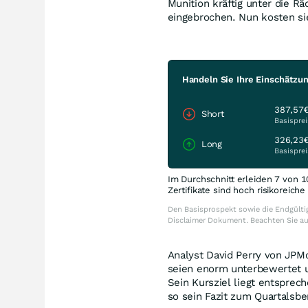
Munition kräftig unter die R
eingebrochen. Nun kosten si
Handeln Sie Ihre Einschätzu
387,57
Short
Basisprei
326,23
Long
Basisprei
Im Durchschnitt erleiden 7 von 1
Zertifikate sind hoch risikoreich
Den Basisprospekt sowie die Endgültig
Disclaimer Dokument. Beachten Sie a
Analyst David Perry von JPMo
seien enorm unterbewertet 
Sein Kursziel liegt entsprec
so sein Fazit zum Quartalsbe