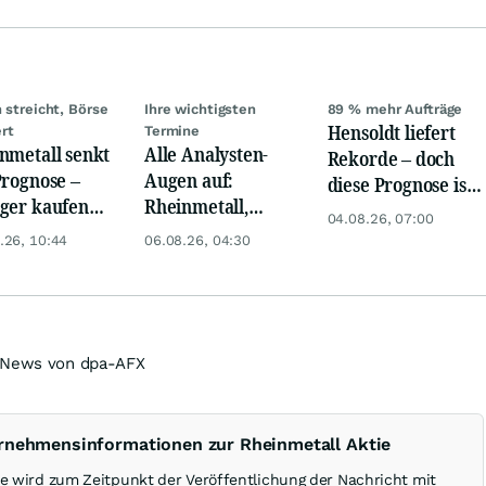
n streicht, Börse
Ihre wichtigsten
89 % mehr Aufträge
Hensoldt liefert
rt
Termine
nmetall senkt
Alle Analysten-
Rekorde – doch
Prognose –
Augen auf:
diese Prognose ist
ger kaufen
Rheinmetall,
noch spannender
04.08.26, 07:00
Schock weg
Deutsche Telekom,
.26, 10:44
06.08.26, 04:30
Siemens, Airbnb &
Lyft
r News von dpa-AFX
ernehmensinformationen zur Rheinmetall Aktie
ie wird zum Zeitpunkt der Veröffentlichung der Nachricht mit