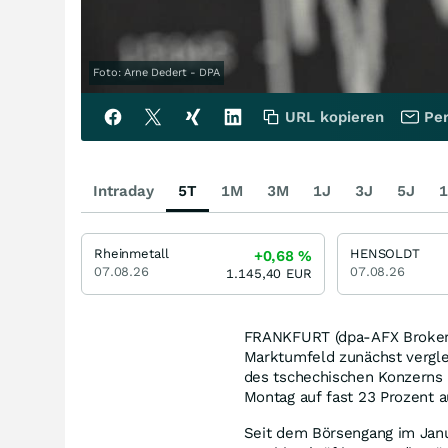
Foto: Arne Dedert - DPA
URL kopieren
Per
Intraday
5T
1M
3M
1J
3J
5J
1
Rheinmetall
HENSOLDT
+0,68
%
07.08.26
07.08.26
1.145,40
EUR
FRANKFURT (dpa-AFX Broker)
Marktumfeld zunächst verglei
des tschechischen Konzerns 
Montag auf fast 23 Prozent 
Seit dem Börsengang im Janu