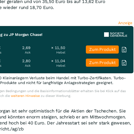
äder geraten und von 35,50 Euro bis auf 13,62 Euro
e wieder rund 18,70 Euro.
Anzeige
ng zu JP Morgan Chase!
€
2,69
× 11,50
Zum Produkt
s
Ask
Hebel
€
2,80
× 11,04
Zum Produkt
s
Ask
Hebel
0 Kleinanlegern Verluste beim Handel mit Turbo-Zertifikaten. Turbo-
e Produkte und nicht für langfristige Anlagestrategien geeignet.
en Bedingungen und die Basisinformationsblätter erhalten Sie bei Klick auf das
uch die
weiteren Hinweise
zu dieser Werbung.
rgan ist sehr optimistisch für die Aktien der Tschechen. Sie
und könnten enorm steigen, schrieb er am Mittwochmorgen.
hend hoch bei 40 Euro. Der Jahresstart sei sehr stark gewesen,
richt./ag/zb