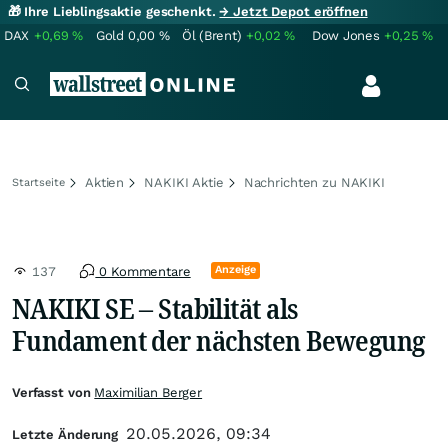
🎁 Ihre Lieblingsaktie geschenkt.
→ Jetzt Depot eröffnen
DAX
+0,69
%
Gold
0,00
%
Öl (Brent)
+0,02
%
Dow Jones
+0,25
%
Aktien
NAKIKI Aktie
Nachrichten zu NAKIKI
Startseite
Anzeige
137
0 Kommentare
NAKIKI SE – Stabilität als
Fundament der nächsten Bewegung
Verfasst von
Maximilian Berger
20.05.2026, 09:34
Letzte Änderung