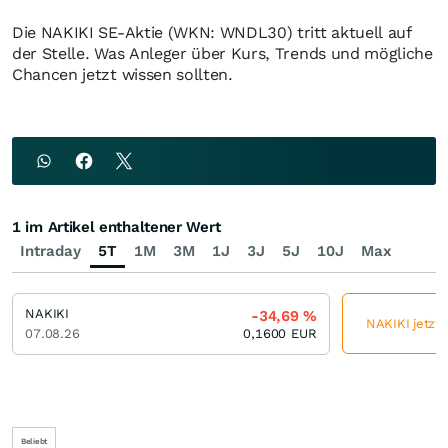
Die NAKIKI SE-Aktie (WKN: WNDL30) tritt aktuell auf
der Stelle. Was Anleger über Kurs, Trends und mögliche
Chancen jetzt wissen sollten.
1 im Artikel enthaltener Wert
Intraday
5T
1M
3M
1J
3J
5J
10J
Max
NAKIKI
-34,69
%
NAKIKI jetzt 
07.08.26
0,1600
EUR
Beliebt