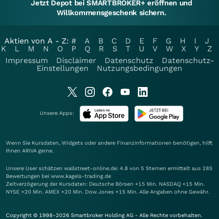
Jetzt Depot bei SMARTBROKER+ eröffnen und
Willkommensgeschenk sichern.
Aktien von A - Z:
#
A
B
C
D
E
F
G
H
I
J
K
L
M
N
O
P
Q
R
S
T
U
V
W
X
Y
Z
Impressum
Disclaimer
Datenschutz
Datenschutz-
Einstellungen
Nutzungsbedingungen
Unsere Apps:
Wenn Sie Kursdaten, Widgets oder andere Finanzinformationen benötigen, hilft
Ihnen
ARIVA
gerne.
Unsere User schätzen wallstreet-online.de: 4.8 von 5 Sternen ermittelt aus 285
Bewertungen bei www.kagels-trading.de
Zeitverzögerung der Kursdaten: Deutsche Börsen +15 Min. NASDAQ +15 Min.
NYSE +20 Min. AMEX +20 Min. Dow Jones +15 Min. Alle Angaben ohne Gewähr.
Copyright © 1998-2026 Smartbroker Holding AG - Alle Rechte vorbehalten.