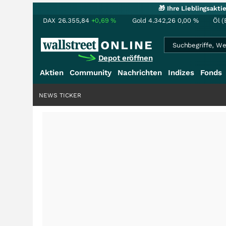
🎁 Ihre Lieblingsakt
DAX
26.355,84
+0,69
%
Gold
4.342,26
0,00
%
Öl (
Depot eröffnen
Aktien
Community
Nachrichten
Indizes
Fonds
NEWS TICKER