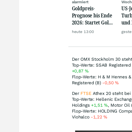
alarmiert
Woch
Goldpreis-
US-J
Prognose bis Ende
Turb
2026: Startet Gold
und 
jetzt eine neue
Gold
heute 13:00
geste
Rallye?
Der OMX Stockholm 30 steht 
Top-Werte: SSAB Registered
+0,87
%
Flop-Werte: H & M Hennes & 
Registered (B)
-0,50
%
Der
FTSE
Athex 20 steht bei
Top-Werte: Hellenic Exchan
Holdings
+1,51
%
, Motor Oil
Flop-Werte: HOLDING Compa
Viohalco
-1,22
%