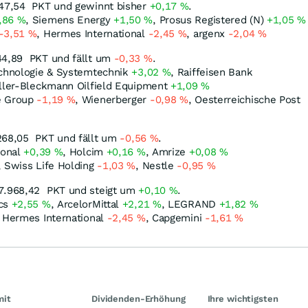
847,54
PKT
und gewinnt bisher
+0,17
%
.
,86
%
, Siemens Energy
+1,50
%
, Prosus Registered (N)
+1,05
%
-3,51
%
, Hermes International
-2,45
%
, argenx
-2,04
%
44,89
PKT
und fällt um
-0,33
%
.
echnologie & Systemtechnik
+3,02
%
, Raiffeisen Bank
ller-Bleckmann Oilfield Equipment
+1,09
%
e Group
-1,19
%
, Wienerberger
-0,98
%
, Oesterreichische Post
268,05
PKT
und fällt um
-0,56
%
.
ional
+0,39
%
, Holcim
+0,16
%
, Amrize
+0,08
%
, Swiss Life Holding
-1,03
%
, Nestle
-0,95
%
 7.968,42
PKT
und steigt um
+0,10
%
.
ics
+2,55
%
, ArcelorMittal
+2,21
%
, LEGRAND
+1,82
%
, Hermes International
-2,45
%
, Capgemini
-1,61
%
mit
Dividenden-Erhöhung
Ihre wichtigsten