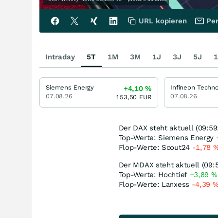
URL kopieren
Per
Intraday
5T
1M
3M
1J
3J
5J
1
Siemens Energy
+4,10
%
07.08.26
07.08.26
153,50
EUR
Der DAX steht aktuell (09:59
Top-Werte: Siemens Energy
Flop-Werte: Scout24
-1,78
Der MDAX steht aktuell (09:
Top-Werte: Hochtief
+3,89
%
Flop-Werte: Lanxess
-4,39