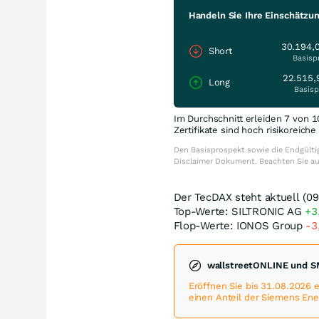
Handeln Sie Ihre Einschätzu
30.194,
Short
Basisp
22.515,
Long
Basisp
Im Durchschnitt erleiden 7 von 1
Zertifikate sind hoch risikoreich
Den Basisprospekt sowie die Endgültig
Disclaimer Dokument. Beachten Sie a
Der TecDAX steht aktuell (09
Top-Werte: SILTRONIC AG
+3
Flop-Werte: IONOS Group
-3
wallstreetONLINE und S
Eröffnen Sie bis 31.08.2026
einen Anteil der Siemens Ene