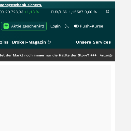
mensgeschenk sichern.
00
29.728,93
+1,18
%
EUR/USD
1,15587
0,00
%
Aktie geschenkt!
Login
Push-Kurse
zins
Broker-Magazin ✨
Unsere Services
 immer nur die Hälfte der Story?
+++
Anzeige