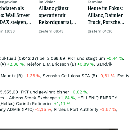
engewinn
im Visier
Termine
obdaten als
Allianz glänzt
Heute im Fokus:
o: Wall Street
operativ mit
Allianz, Daimler
DAX steigen,
Rekordquartal,
Truck, Porsche
 glänzt
doch KI-Kosten
Automobil Holding
rn 18:38
gestern 08:43
gestern 04:30
dämpfen Gewinn
& Thyssenkrupp
aktuell (09:42:27) bei 3.066,69
PKT
und steigt um
+0,44
%
.
 (A)
+2,38
%
, Telefon L.M.Ericsson (B)
+0,89
%
, Sandvik
Mauritz (B)
-1,36
%
, Svenska Cellulosa SCA (B)
-0,61
%
, Essity
 5.555,00
PKT
und gewinnt bisher
+0,82
%
.
ges - Athens Stock Exchange
+1,64
%
, HELLENiQ ENERGY
 (Hellas) Corinth Refineries
+1,11
%
ny ADMIE (IPTO)
-2,15
%
, Piraeus Port Authority
-1,57
%
,