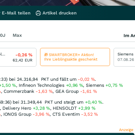
 E-Mail teilen
Artikel drucken
0J
Max
Im Ar
Infineon Technologies
Siemens
-0,26
%
🎁 SMARTBROKER+ Aktion!
Ihre Lieblingsaktie geschenkt
07.08.26
62,42
EUR
:33) bei 24.316,94
PKT
und fällt um
-0,02
%
.
+1,50
%
, Infineon Technologies
+0,96
%
, Siemens
+0,75
%
%
, Commerzbank
-1,63
%
, GEA Group
-1,61
%
59:36) bei 31.349,44
PKT
und steigt um
+0,40
%
.
, Delivery Hero
+3,28
%
, HENSOLDT
+2,99
%
%
, IONOS Group
-3,96
%
, CTS Eventim
-3,52
%
Anzeige