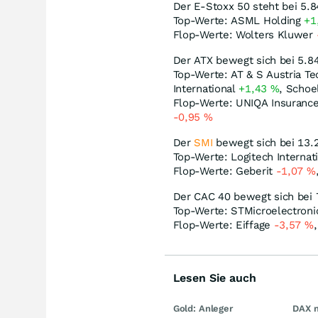
Der E-Stoxx 50 steht bei 5.
Top-Werte: ASML Holding
+1
Flop-Werte: Wolters Kluwer
Der ATX bewegt sich bei 5.8
Top-Werte: AT & S Austria T
International
+1,43
%
, Schoe
Flop-Werte: UNIQA Insuranc
-0,95
%
Der
SMI
bewegt sich bei 13.
Top-Werte: Logitech Internat
Flop-Werte: Geberit
-1,07
%
Der CAC 40 bewegt sich bei
Top-Werte: STMicroelectron
Flop-Werte: Eiffage
-3,57
%
Lesen Sie auch
Gold: Anleger
DAX 