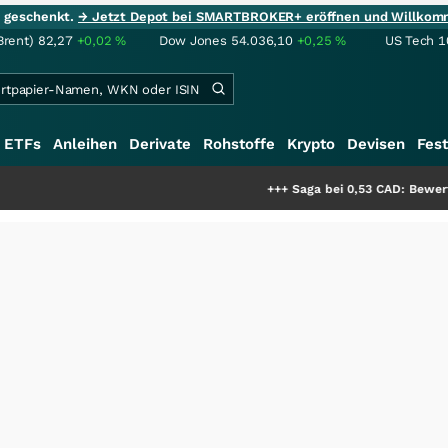
ie geschenkt.
→ Jetzt Depot bei SMARTBROKER+ eröffnen und Willkom
Brent)
82,27
+0,02
%
Dow Jones
54.036,10
+0,25
%
US Tech 1
ETFs
Anleihen
Derivate
Rohstoffe
Krypto
Devisen
Fest
+++
Saga bei 0,53 CAD: Bewertet der Markt noch