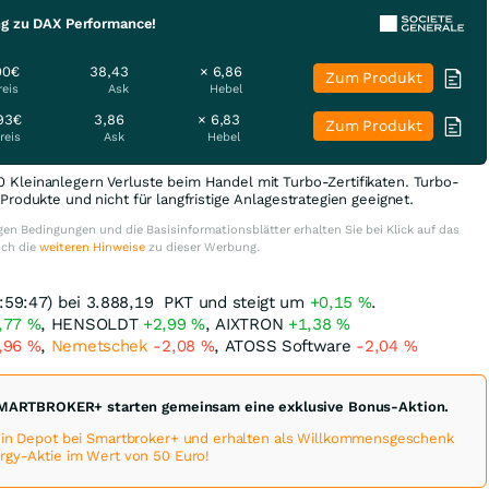
ng zu DAX Performance!
00€
38,43
× 6,86
Zum Produkt
reis
Ask
Hebel
93€
3,86
× 6,83
Zum Produkt
reis
Ask
Hebel
0 Kleinanlegern Verluste beim Handel mit Turbo-Zertifikaten. Turbo-
e Produkte und nicht für langfristige Anlagestrategien geeignet.
en Bedingungen und die Basisinformationsblätter erhalten Sie bei Klick auf das
uch die
weiteren Hinweise
zu dieser Werbung.
:59:47) bei 3.888,19
PKT
und steigt um
+0,15
%
.
,77
%
, HENSOLDT
+2,99
%
, AIXTRON
+1,38
%
,96
%
,
Nemetschek
-2,08
%
, ATOSS Software
-2,04
%
MARTBROKER+ starten gemeinsam eine exklusive Bonus-Aktion.
 ein Depot bei Smartbroker+ und erhalten als Willkommensgeschenk
rgy-Aktie im Wert von 50 Euro!