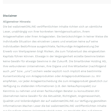
Disclaimer
Allgemeiner Hinweis:
Die bei wallstreetONLINE veröffentlichten Inhalte richten sich an sämtliche
Leser, unabhängig von ihrer konkreten Vermögenssituation, ihrem
Anlageverhalten oder ihren Anlagezielen. Sie berücksichtigen in keiner Weise die
individuelle Situation des einzelnen Lesers und ersetzen keine auf seine
individuellen Bedürfnisse ausgerichtete, fachkundige Anlageberatung.Der
Erwerb von Wertpapieren birgt Risiken, die zum Totalverlust des eingesetzten
Kapitals führen können. Etwaige in der Vergangenheit erzielte Gewinne bieten
keine Gewähr für etwaige Gewinne in der Zukunft. Die Smartbroker Holding AG,
ihre verbundenen Unternehmen, ihre Organe und ihre Mitarbeiter (nachfolgend
auch „wir“ bzw. „uns“) sichern weder explizit noch implizit eine bestimmte
Kursentwicklung von Anlageprodukten oder Anlageproduktklassen zu. Wir
empfehlen, vor jeder Anlageentscheidung die zum Anlageprodukt gesetzlich zur
Verfügung zu stellenden Informationen (z.B. den Verkaufsprospekt) zur
Kenntnis zu nehmen und einen fachkundigen Berater zu konsultieren.Wir
übernehmen keine Gewähr für die Aktualität, Richtigkeit, Angemessenheit,
Qualität und Vollständigkeit der auf wallstreetONLINE zur Verfügung gestellten
Informationen.Machen Leser die bei wallstreetONLINE veröffentlichten Inhalte
zur Grundlage eigener Anlageentscheidungen, so geschieht dies auf eigenes