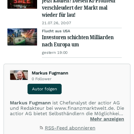
Jetzt kaufen? Diesen KI-Profiteur
verschleudert der Markt mal
wieder für lau!
21.07.26, 20:07
Flucht aus USA
Investoren schichten Milliarden
nach Europa um
gestern 19:00
Markus Fugmann
0
Follower
Autor folgen
Markus Fugmann
ist Chefanalyst der actior AG
und Redakteur bei www.finanzmarktwelt.de. Die
actior AG bietet Selbsthändlern die Möglichkeit,
an allen gängigen Märkten der Welt im Bereich
Mehr anzeigen
CFDs, Futures, Aktien und Devisen zu Top-
RSS-Feed abonnieren
Konditionen zu handeln. Darüber hinaus