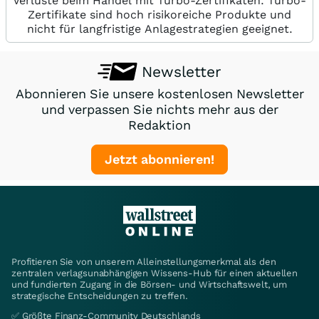
Verluste beim Handel mit Turbo-Zertifikaten. Turbo-
Zertifikate sind hoch risikoreiche Produkte und
nicht für langfristige Anlagestrategien geeignet.
Newsletter
Abonnieren Sie unsere kostenlosen Newsletter
und verpassen Sie nichts mehr aus der
Redaktion
Jetzt abonnieren!
Profitieren Sie von unserem Alleinstellungsmerkmal als den
zentralen verlagsunabhängigen Wissens-Hub für einen aktuellen
und fundierten Zugang in die Börsen- und Wirtschaftswelt, um
strategische Entscheidungen zu treffen.
✅ Größte Finanz-Community Deutschlands