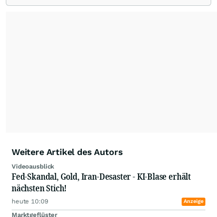
erhalten Kunden kostenlose
Informationsabende, Seminare, One-to-One
Coaching, allgemeine Einführungen in die
Handelsplattformen und Märkte.
Weitere Artikel des Autors
Videoausblick
Fed-Skandal, Gold, Iran-Desaster - KI-Blase erhält
nächsten Stich!
heute 10:09
Anzeige
Marktgeflüster