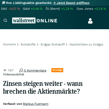
🎁 Ihre Lieblingsaktie geschenkt.
→ Jetzt Depot eröffnen
DAX
-0,07
%
Gold
+0,46
%
Öl (Brent)
+1,18
%
Dow Jones
+0,18
%
Rohstoffe
Erdgas Rohstoff
Nachrichten zu Erdgas
Startseite
Anzeige
797
0 Kommentare
Videoausblick
Zinsen steigen weiter - wann
brechen die Aktienmärkte?
Verfasst von
Markus Fugmann