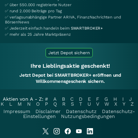
✅ über 550.000 registrierte Nutzer
✅ rund 2.000 Beiträge pro Tag
✅ verlagsunabhängige Partner ARIVA, FinanzNachrichten und
BörsenNews
✅ Jederzeit einfach handeln beim
SMARTBROKER+
✅ mehr als 25 Jahre Marktpräsenz
Jetzt Depot sichern
Ihre Lieblingsaktie geschenkt!
Jetzt Depot bei SMARTBROKER+ eröffnen und
Willkommensgeschenk sichern.
Aktien von A - Z:
#
A
B
C
D
E
F
G
H
I
J
K
L
M
N
O
P
Q
R
S
T
U
V
W
X
Y
Z
Impressum
Disclaimer
Datenschutz
Datenschutz-
Einstellungen
Nutzungsbedingungen