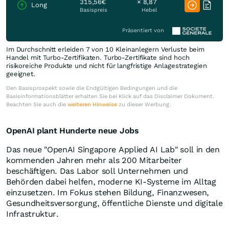
315,56€
× 8,87
Long
Basispreis
Hebel
Präsentiert von
Im Durchschnitt erleiden 7 von 10 Kleinanlegern Verluste beim
Handel mit Turbo-Zertifikaten. Turbo-Zertifikate sind hoch
risikoreiche Produkte und nicht für langfristige Anlagestrategien
geeignet.
Den Basisprospekt sowie die Endgültigen Bedingungen und die
Basisinformationsblätter erhalten Sie bei Klick auf das Disclaimer Dokument.
Beachten Sie auch die
weiteren Hinweise
zu dieser Werbung.
OpenAI plant Hunderte neue Jobs
Das neue "OpenAI Singapore Applied AI Lab" soll in den
kommenden Jahren mehr als 200 Mitarbeiter
beschäftigen. Das Labor soll Unternehmen und
Behörden dabei helfen, moderne KI-Systeme im Alltag
einzusetzen. Im Fokus stehen Bildung, Finanzwesen,
Gesundheitsversorgung, öffentliche Dienste und digitale
Infrastruktur.