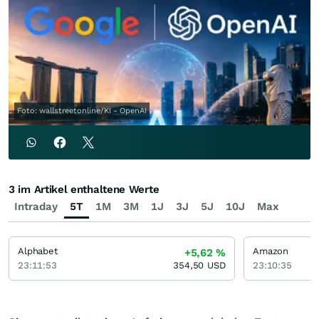
Foto: wallstreetonline/KI - OpenAI
3 im Artikel enthaltene Werte
Intraday
5T
1M
3M
1J
3J
5J
10J
Max
Alphabet
Amazon
+5,62
%
23:11:53
354,50
USD
23:10:35