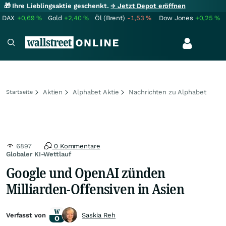
🎁 Ihre Lieblingsaktie geschenkt.
→ Jetzt Depot eröffnen
DAX
+0,69
%
Gold
+2,40
%
Öl (Brent)
-1,53
%
Dow Jones
+0,25
%
Aktien
Alphabet Aktie
Nachrichten zu Alphabet
Startseite
6897
0 Kommentare
Globaler KI-Wettlauf
Google und OpenAI zünden
Milliarden-Offensiven in Asien
Verfasst von
Saskia Reh