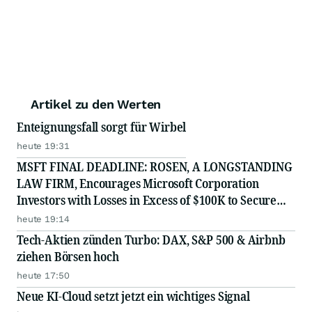
Artikel zu den Werten
Enteignungsfall sorgt für Wirbel
heute 19:31
MSFT FINAL DEADLINE: ROSEN, A LONGSTANDING
LAW FIRM, Encourages Microsoft Corporation
Investors with Losses in Excess of $100K to Secure
Counsel Before Important August 11 Deadline in
heute 19:14
Securities Class Action - MSFT
Tech-Aktien zünden Turbo: DAX, S&P 500 & Airbnb
ziehen Börsen hoch
heute 17:50
Neue KI-Cloud setzt jetzt ein wichtiges Signal