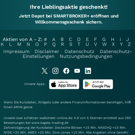
Ihre Lieblingsaktie geschenkt!
Jetzt Depot bei SMARTBROKER+ eröffnen und
Willkommensgeschenk sichern.
Aktien von A - Z:
#
A
B
C
D
E
F
G
H
I
J
K
L
M
N
O
P
Q
R
S
T
U
V
W
X
Y
Z
Impressum
Disclaimer
Datenschutz
Datenschutz-
Einstellungen
Nutzungsbedingungen
Unsere Apps:
Wenn Sie Kursdaten, Widgets oder andere Finanzinformationen benötigen, hilft
Ihnen
ARIVA
gerne.
Unsere User schätzen wallstreet-online.de: 4.8 von 5 Sternen ermittelt aus 285
Bewertungen bei www.kagels-trading.de
Zeitverzögerung der Kursdaten: Deutsche Börsen +15 Min. NASDAQ +15 Min.
NYSE +20 Min. AMEX +20 Min. Dow Jones +15 Min. Alle Angaben ohne Gewähr.