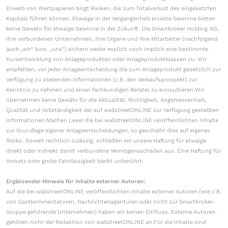
Erwerb von Wertpapieren birgt Risiken, die zum Totalverlust des eingesetzten
Kapitals führen können. Etwaige in der Vergangenheit erzielte Gewinne bieten
keine Gewähr für etwaige Gewinne in der Zukunft. Die Smartbroker Holding AG,
ihre verbundenen Unternehmen, ihre Organe und ihre Mitarbeiter (nachfolgend
auch „wir“ bzw. „uns“) sichern weder explizit noch implizit eine bestimmte
Kursentwicklung von Anlageprodukten oder Anlageproduktklassen zu. Wir
empfehlen, vor jeder Anlageentscheidung die zum Anlageprodukt gesetzlich zur
Verfügung zu stellenden Informationen (z.B. den Verkaufsprospekt) zur
Kenntnis zu nehmen und einen fachkundigen Berater zu konsultieren.Wir
übernehmen keine Gewähr für die Aktualität, Richtigkeit, Angemessenheit,
Qualität und Vollständigkeit der auf wallstreetONLINE zur Verfügung gestellten
Informationen.Machen Leser die bei wallstreetONLINE veröffentlichten Inhalte
zur Grundlage eigener Anlageentscheidungen, so geschieht dies auf eigenes
Risiko. Soweit rechtlich zulässig, schließen wir unsere Haftung für etwaige
direkt oder indirekt damit verbundene Vermögensschäden aus. Eine Haftung für
Vorsatz oder grobe Fahrlässigkeit bleibt unberührt.
Ergänzender Hinweis für Inhalte externer Autoren:
Auf die bei wallstreetONLINE veröffentlichten Inhalte externer Autoren (wie z.B.
von Gastkommentatoren, Nachrichtenagenturen oder nicht zur Smartbroker-
Gruppe gehörende Unternehmen) haben wir keinen Einfluss. Externe Autoren
gehören nicht der Redaktion von wallstreetONLINE an.Für die Inhalte sind