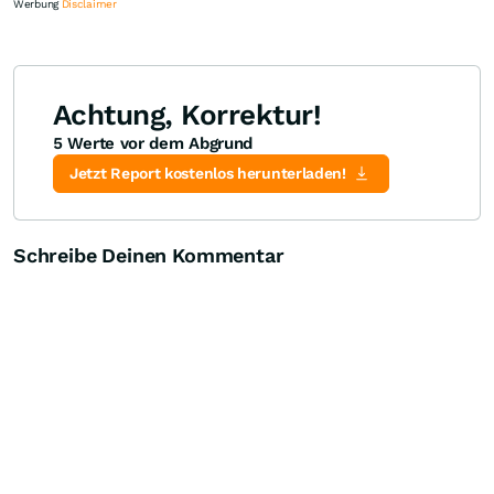
Werbung
Disclaimer
Achtung, Korrektur!
5 Werte vor dem Abgrund
Knock-Out-Suche
Optionsschein-Suche
Zertifikate-Suche
Jetzt Report kostenlos herunterladen!
Schreibe Deinen Kommentar