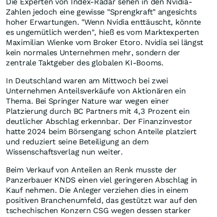
Die Experten von Index-Radar sehen in den Nvidia-
Zahlen jedoch eine gewisse "Sprengkraft" angesichts
hoher Erwartungen. "Wenn Nvidia enttäuscht, könnte
es ungemütlich werden", hieß es vom Marktexperten
Maximilian Wienke vom Broker Etoro. Nvidia sei längst
kein normales Unternehmen mehr, sondern der
zentrale Taktgeber des globalen KI-Booms.
In Deutschland waren am Mittwoch bei zwei
Unternehmen Anteilsverkäufe von Aktionären ein
Thema. Bei Springer Nature war wegen einer
Platzierung durch BC Partners mit 4,3 Prozent ein
deutlicher Abschlag erkennbar. Der Finanzinvestor
hatte 2024 beim Börsengang schon Anteile platziert
und reduziert seine Beteiligung an dem
Wissenschaftsverlag nun weiter.
Beim Verkauf von Anteilen an Renk musste der
Panzerbauer KNDS einen viel geringeren Abschlag in
Kauf nehmen. Die Anleger verziehen dies in einem
positiven Branchenumfeld, das gestützt war auf den
tschechischen Konzern CSG wegen dessen starker