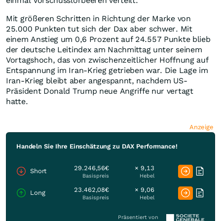
einmal Vorschusslorbeeren verteilt.
Mit größeren Schritten in Richtung der Marke von
25.000 Punkten tut sich der Dax aber schwer. Mit
einem Anstieg um 0,6 Prozent auf 24.557 Punkte blieb
der deutsche Leitindex am Nachmittag unter seinem
Vortagshoch, das von zwischenzeitlicher Hoffnung auf
Entspannung im Iran-Krieg getrieben war. Die Lage im
Iran-Krieg bleibt aber angespannt, nachdem US-
Präsident Donald Trump neue Angriffe nur vertagt
hatte.
Anzeige
Handeln Sie Ihre Einschätzung zu DAX Performance!
29.246,56€
× 9,13
Short
Basispreis
Hebel
23.462,08€
× 9,06
Long
Basispreis
Hebel
Präsentiert von