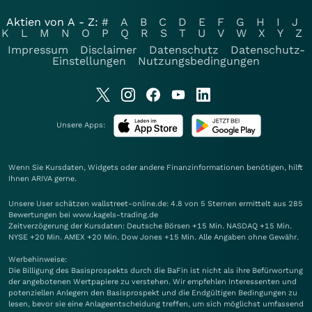
Aktien von A - Z:
#
A
B
C
D
E
F
G
H
I
J
K
L
M
N
O
P
Q
R
S
T
U
V
W
X
Y
Z
Impressum
Disclaimer
Datenschutz
Datenschutz-
Einstellungen
Nutzungsbedingungen
Unsere Apps:
Wenn Sie Kursdaten, Widgets oder andere Finanzinformationen benötigen, hilft
Ihnen
ARIVA
gerne.
Unsere User schätzen wallstreet-online.de: 4.8 von 5 Sternen ermittelt aus 285
Bewertungen bei www.kagels-trading.de
Zeitverzögerung der Kursdaten: Deutsche Börsen +15 Min. NASDAQ +15 Min.
NYSE +20 Min. AMEX +20 Min. Dow Jones +15 Min. Alle Angaben ohne Gewähr.
Werbehinweise:
Die Billigung des Basisprospekts durch die BaFin ist nicht als ihre Befürwortung
der angebotenen Wertpapiere zu verstehen. Wir empfehlen Interessenten und
potenziellen Anlegern den Basisprospekt und die Endgültigen Bedingungen zu
lesen, bevor sie eine Anlageentscheidung treffen, um sich möglichst umfassend