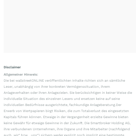
Disclaimer
Allgemeiner Hinweis:
Die bei wallstreetONLINE veröffentlichten Inhalte richten sich an sämtliche
Leser, unabhängig von ihrer konkreten Vermögenssituation, ihrem
Anlageverhalten oder ihren Anlagezielen. Sie berücksichtigen in keiner Weise die
individuelle Situation des einzelnen Lesers und ersetzen keine auf seine
individuellen Bedürfnisse ausgerichtete, fachkundige Anlageberatung.Der
Erwerb von Wertpapieren birgt Risiken, die zum Totalverlust des eingesetzten
Kapitals führen können. Etwaige in der Vergangenheit erzielte Gewinne bieten
keine Gewähr für etwaige Gewinne in der Zukunft. Die Smartbroker Holding AG,
ihre verbundenen Unternehmen, ihre Organe und ihre Mitarbeiter (nachfolgend
auch „wir“ bzw. „uns“) sichern weder explizit noch implizit eine bestimmte