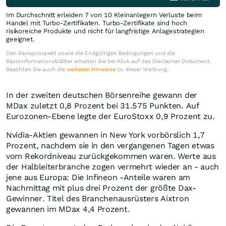
Im Durchschnitt erleiden 7 von 10 Kleinanlegern Verluste beim
Handel mit Turbo-Zertifikaten. Turbo-Zertifikate sind hoch
risikoreiche Produkte und nicht für langfristige Anlagestrategien
geeignet.
Den Basisprospekt sowie die Endgültigen Bedingungen und die
Basisinformationsblätter erhalten Sie bei Klick auf das Disclaimer Dokument.
Beachten Sie auch die
weiteren Hinweise
zu dieser Werbung.
In der zweiten deutschen Börsenreihe gewann der
MDax zuletzt 0,8 Prozent bei 31.575 Punkten. Auf
Eurozonen-Ebene legte der EuroStoxx 0,9 Prozent zu.
Nvidia-Aktien gewannen in New York vorbörslich 1,7
Prozent, nachdem sie in den vergangenen Tagen etwas
vom Rekordniveau zurückgekommen waren. Werte aus
der Halbleiterbranche zogen vermehrt wieder an - auch
jene aus Europa: Die Infineon -Anteile waren am
Nachmittag mit plus drei Prozent der größte Dax-
Gewinner. Titel des Branchenausrüsters Aixtron
gewannen im MDax 4,4 Prozent.