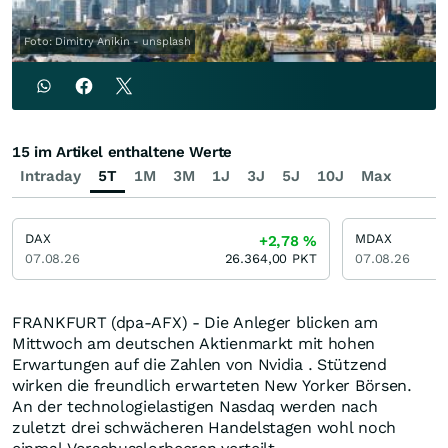
Foto: Dimitry Anikin - unsplash
15 im Artikel enthaltene Werte
Intraday
5T
1M
3M
1J
3J
5J
10J
Max
DAX
MDAX
+2,78
%
07.08.26
26.364,00
PKT
07.08.26
FRANKFURT (dpa-AFX) - Die Anleger blicken am
Mittwoch am deutschen Aktienmarkt mit hohen
Erwartungen auf die Zahlen von Nvidia . Stützend
wirken die freundlich erwarteten New Yorker Börsen.
An der technologielastigen Nasdaq werden nach
zuletzt drei schwächeren Handelstagen wohl noch