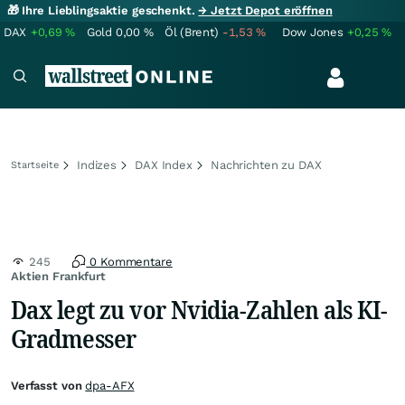
🎁 Ihre Lieblingsaktie geschenkt.
→ Jetzt Depot eröffnen
DAX
+0,69
%
Gold
0,00
%
Öl (Brent)
-1,53
%
Dow Jones
+0,25
%
Indizes
DAX Index
Nachrichten zu DAX
Startseite
245
0 Kommentare
Aktien Frankfurt
Dax legt zu vor Nvidia-Zahlen als KI-
Gradmesser
Verfasst von
dpa-AFX