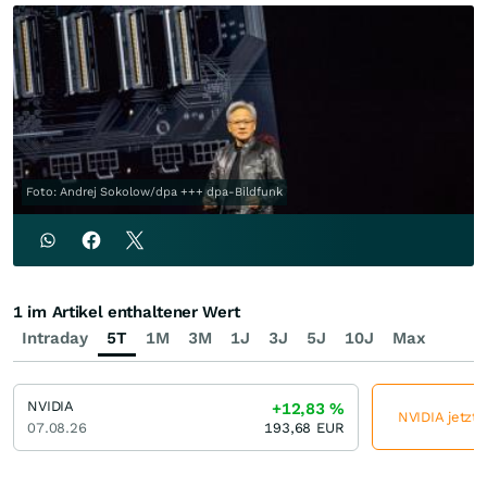
Foto: Andrej Sokolow/dpa +++ dpa-Bildfunk
1 im Artikel enthaltener Wert
Intraday
5T
1M
3M
1J
3J
5J
10J
Max
NVIDIA
+12,83
%
NVIDIA jetzt 
07.08.26
193,68
EUR