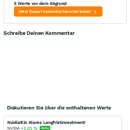
5 Werte vor dem Abgrund
Knock-Out-Suche
Optionsschein-Suche
Zertifikate-Suche
Jetzt Report kostenlos herunterladen!
Schreibe Deinen Kommentar
Diskutieren Sie über die enthaltenen Werte
Nvidia!Ein Klares Langfristinvestment!
+2,01
%
NVIDIA
Aktie