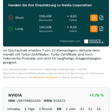
Handeln Sie Ihre Einschätzung zu Nvidia Corporation!
256,45€
× 6,63
Short
Basispreis
Hebel
190,00€
× 6,56
Long
Basispreis
Hebel
Präsentiert von
Im Durchschnitt erleiden 7 von 10 Kleinanlegern Verluste beim
Handel mit Turbo-Zertifikaten. Turbo-Zertifikate sind hoch
risikoreiche Produkte und nicht für langfristige Anlagestrategien
geeignet.
Den Basisprospekt sowie die Endgültigen Bedingungen und die
Basisinformationsblätter erhalten Sie bei Klick auf das Disclaimer Dokument.
Beachten Sie auch die
weiteren Hinweise
zu dieser Werbung.
NVIDIA
+7,78
%
ISIN:
US67066G1040
WKN:
918422
Intraday
5 Tage
1 Monat
3M
1 Jahr
3J
5J
10J
Ma