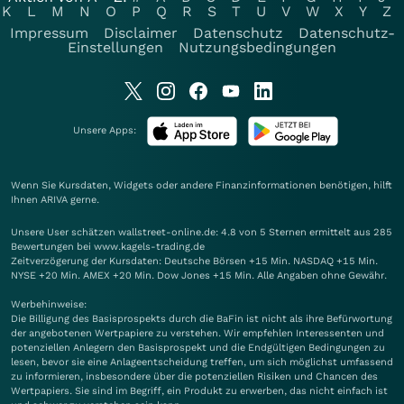
K
L
M
N
O
P
Q
R
S
T
U
V
W
X
Y
Z
Impressum
Disclaimer
Datenschutz
Datenschutz-
Einstellungen
Nutzungsbedingungen
Unsere Apps:
Wenn Sie Kursdaten, Widgets oder andere Finanzinformationen benötigen, hilft
Ihnen
ARIVA
gerne.
Unsere User schätzen wallstreet-online.de: 4.8 von 5 Sternen ermittelt aus 285
Bewertungen bei www.kagels-trading.de
Zeitverzögerung der Kursdaten: Deutsche Börsen +15 Min. NASDAQ +15 Min.
NYSE +20 Min. AMEX +20 Min. Dow Jones +15 Min. Alle Angaben ohne Gewähr.
Werbehinweise:
Die Billigung des Basisprospekts durch die BaFin ist nicht als ihre Befürwortung
der angebotenen Wertpapiere zu verstehen. Wir empfehlen Interessenten und
potenziellen Anlegern den Basisprospekt und die Endgültigen Bedingungen zu
lesen, bevor sie eine Anlageentscheidung treffen, um sich möglichst umfassend
zu informieren, insbesondere über die potenziellen Risiken und Chancen des
Wertpapiers. Sie sind im Begriff, ein Produkt zu erwerben, das nicht einfach ist