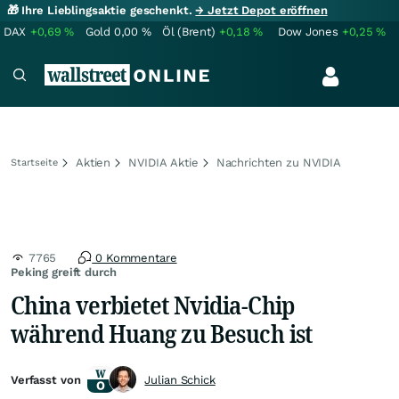
🎁 Ihre Lieblingsaktie geschenkt.
→ Jetzt Depot eröffnen
DAX
+0,69
%
Gold
0,00
%
Öl (Brent)
+0,18
%
Dow Jones
+0,25
%
Aktien
NVIDIA Aktie
Nachrichten zu NVIDIA
Startseite
7765
0 Kommentare
Peking greift durch
China verbietet Nvidia-Chip
während Huang zu Besuch ist
Verfasst von
Julian Schick