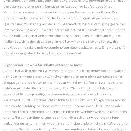
empfehlen, vor jeder Anlageentscheidung die zum Anlageprodukt gesetzlich zur
Verfügung zu stellenden Informationen (z.B. den Verkaufsprospekt) zur
Kenntnis zu nehmen und einen fachkundigen Berater zu konsultieren.Wir
übernehmen keine Gewähr für die Aktualität, Richtigkeit, Angemessenheit,
Qualität und Vollständigkeit der auf wallstreetONLINE zur Verfügung gestellten
Informationen.Machen Leser die bei wallstreetONLINE veröffentlichten Inhalte
zur Grundlage eigener Anlageentscheidungen, so geschieht dies auf eigenes
Risiko. Soweit rechtlich zulässig, schließen wir unsere Haftung für etwaige
direkt oder indirekt damit verbundene Vermögensschäden aus. Eine Haftung für
Vorsatz oder grobe Fahrlässigkeit bleibt unberührt.
Ergänzender Hinweis für Inhalte externer Autoren:
Auf die bei wallstreetONLINE veröffentlichten Inhalte externer Autoren (wie z.B.
von Gastkommentatoren, Nachrichtenagenturen oder nicht zur Smartbroker-
Gruppe gehörende Unternehmen) haben wir keinen Einfluss. Externe Autoren
gehören nicht der Redaktion von wallstreetONLINE an.Für die Inhalte sind
ausschließlich die jeweiligen externen Autoren verantwortlich. Ihre bei
wallstreetONLINE veröffentlichten Inhalte sind nicht von Anlageinteressen der
Smartbroker Holding AG, ihrer verbundenen Unternehmen, ihrer Organe oder
ihrer Mitarbeiter bestimmt und spiegeln nicht notwendigerweise die Meinungen
und Auffassungen ihrer Organe oder ihrer Mitarbeiter bzw. der Organe ihrer
verbundenen Unternehmen wider. Sie sind insbesondere nicht als Aufforderung
durch die Smartbroker Holding AG, ihre verbundenen Unternehmen, ihre Organe