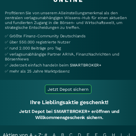
Profitieren Sie von unserem Alleinstellungsmerkmal als den
zentralen verlagsunabhängigen Wissens-Hub für einen aktuellen
und fundierten Zugang in die Börsen- und Wirtschaftswelt, um
strategische Entscheidungen zu treffen.
✅ Größte Finanz-Community Deutschlands
✅ über 550.000 registrierte Nutzer
✅ rund 2.000 Beiträge pro Tag
✅ verlagsunabhängige Partner ARIVA, FinanzNachrichten und
BörsenNews
✅ Jederzeit einfach handeln beim
SMARTBROKER+
✅ mehr als 25 Jahre Marktpräsenz
Jetzt Depot sichern
Ihre Lieblingsaktie geschenkt!
Jetzt Depot bei SMARTBROKER+ eröffnen und
Willkommensgeschenk sichern.
Aktien von A - Z:
#
A
B
C
D
E
F
G
H
I
J