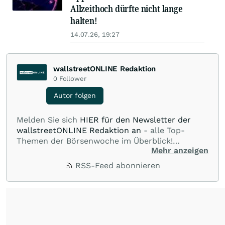
Allzeithoch dürfte nicht lange
halten!
14.07.26, 19:27
wallstreetONLINE Redaktion
0
Follower
Autor folgen
Melden Sie sich
HIER für den Newsletter der
wallstreetONLINE Redaktion an
- alle Top-
Themen der Börsenwoche im Überblick!
Mehr anzeigen
Verpassen Sie kein wichtiges Anleger-Thema!
Für
Beiträge auf diesem journalistischen Channel ist
RSS-Feed abonnieren
die Chefredaktion der wallstreetONLINE
Redaktion verantwortlich.
Die Fachjournalisten
der wallstreetONLINE Redaktion berichten hier
mit ihren Kolleginnen und Kollegen aus den
Partnerredaktionen exklusiv, fundiert,