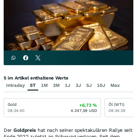
5 im Artikel enthaltene Werte
Intraday
5T
1M
3M
1J
3J
5J
10J
Max
Gold
Öl (WTI)
+6,73
%
08:34:40
4.347,59
USD
08:34:39
Der
Goldpreis
hat nach seiner spektakulären Rallye seit
Ende 2022 zuletzt an Schwung verloren. Seit dem