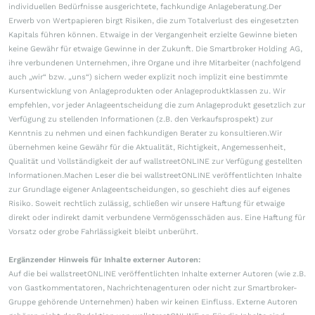
individuellen Bedürfnisse ausgerichtete, fachkundige Anlageberatung.Der
Erwerb von Wertpapieren birgt Risiken, die zum Totalverlust des eingesetzten
Kapitals führen können. Etwaige in der Vergangenheit erzielte Gewinne bieten
keine Gewähr für etwaige Gewinne in der Zukunft. Die Smartbroker Holding AG,
ihre verbundenen Unternehmen, ihre Organe und ihre Mitarbeiter (nachfolgend
auch „wir“ bzw. „uns“) sichern weder explizit noch implizit eine bestimmte
Kursentwicklung von Anlageprodukten oder Anlageproduktklassen zu. Wir
empfehlen, vor jeder Anlageentscheidung die zum Anlageprodukt gesetzlich zur
Verfügung zu stellenden Informationen (z.B. den Verkaufsprospekt) zur
Kenntnis zu nehmen und einen fachkundigen Berater zu konsultieren.Wir
übernehmen keine Gewähr für die Aktualität, Richtigkeit, Angemessenheit,
Qualität und Vollständigkeit der auf wallstreetONLINE zur Verfügung gestellten
Informationen.Machen Leser die bei wallstreetONLINE veröffentlichten Inhalte
zur Grundlage eigener Anlageentscheidungen, so geschieht dies auf eigenes
Risiko. Soweit rechtlich zulässig, schließen wir unsere Haftung für etwaige
direkt oder indirekt damit verbundene Vermögensschäden aus. Eine Haftung für
Vorsatz oder grobe Fahrlässigkeit bleibt unberührt.
Ergänzender Hinweis für Inhalte externer Autoren:
Auf die bei wallstreetONLINE veröffentlichten Inhalte externer Autoren (wie z.B.
von Gastkommentatoren, Nachrichtenagenturen oder nicht zur Smartbroker-
Gruppe gehörende Unternehmen) haben wir keinen Einfluss. Externe Autoren