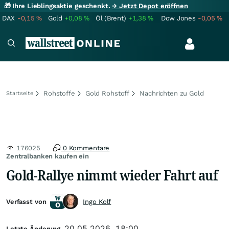
🎁 Ihre Lieblingsaktie geschenkt.
→ Jetzt Depot eröffnen
DAX
-0,15
%
Gold
+0,08
%
Öl (Brent)
+1,38
%
Dow Jones
-0,05
%
Rohstoffe
Gold Rohstoff
Nachrichten zu Gold
Startseite
176025
0 Kommentare
Zentralbanken kaufen ein
Gold-Rallye nimmt wieder Fahrt auf
Verfasst von
Ingo Kolf
20.05.2026, 18:00
Letzte Änderung