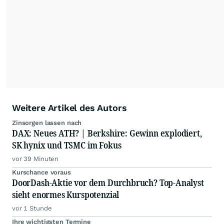
ausgewogen sowie unabhängig für den Anleger.
Die Zentralredaktion recherchiert intensiv, um
Anlegern der Kategorie Selbstentscheider
relevante Informationen für ihre
Anlageentscheidungen liefern zu können.
NEU:
Podcast "Börse, Baby!"
Weitere Artikel des Autors
Zinsorgen lassen nach
DAX: Neues ATH? | Berkshire: Gewinn explodiert,
SK hynix und TSMC im Fokus
vor 39 Minuten
Kurschance voraus
DoorDash-Aktie vor dem Durchbruch? Top-Analyst
sieht enormes Kurspotenzial
vor 1 Stunde
Ihre wichtigsten Termine