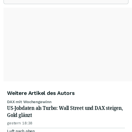
Redaktion verantwortlich.
Die Fachjournalisten
der wallstreetONLINE Redaktion berichten hier
mit ihren Kolleginnen und Kollegen aus den
Partnerredaktionen exklusiv, fundiert,
ausgewogen sowie unabhängig für den Anleger.
Die Zentralredaktion recherchiert intensiv, um
Anlegern der Kategorie Selbstentscheider
relevante Informationen für ihre
Anlageentscheidungen liefern zu können.
NEU:
Podcast "Börse, Baby!"
Weitere Artikel des Autors
DAX mit Wochengewinn
US-Jobdaten als Turbo: Wall Street und DAX steigen,
Gold glänzt
gestern 18:38
Luft nach oben