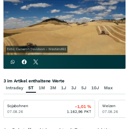
Foto: Cameron Davidson - Westend61
3 im Artikel enthaltene Werte
Intraday
5T
1M
3M
1J
3J
5J
10J
Max
Sojabohnen
Weizen
-1,01
%
07.08.26
1.162,96
PKT
07.08.26