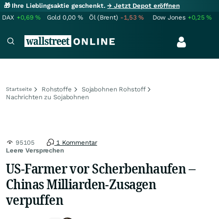
🎁 Ihre Lieblingsaktie geschenkt.
→ Jetzt Depot eröffnen
DAX
+0,69
%
Gold
0,00
%
Öl (Brent)
-1,53
%
Dow Jones
+0,25
%
Rohstoffe
Sojabohnen Rohstoff
Startseite
Nachrichten zu Sojabohnen
95105
1 Kommentar
Leere Versprechen
US-Farmer vor Scherbenhaufen –
Chinas Milliarden-Zusagen
verpuffen