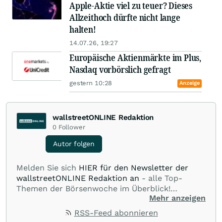
Apple-Aktie viel zu teuer? Dieses
Allzeithoch dürfte nicht lange
halten!
14.07.26, 19:27
Europäische Aktienmärkte im Plus,
Nasdaq vorbörslich gefragt
gestern 10:28
Anzeige
wallstreetONLINE Redaktion
0
Follower
Autor folgen
Melden Sie sich
HIER für den Newsletter der
wallstreetONLINE Redaktion an
- alle Top-
Themen der Börsenwoche im Überblick!
Mehr anzeigen
Verpassen Sie kein wichtiges Anleger-Thema!
Für
Beiträge auf diesem journalistischen Channel ist
RSS-Feed abonnieren
die Chefredaktion der wallstreetONLINE