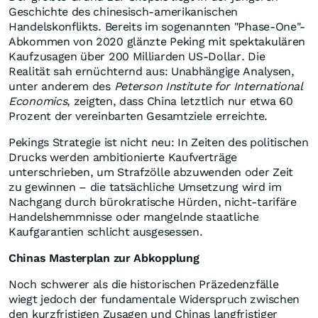
Geschichte des chinesisch-amerikanischen
Handelskonflikts. Bereits im sogenannten "Phase-One"-
Abkommen von 2020 glänzte Peking mit spektakulären
Kaufzusagen über 200 Milliarden US-Dollar. Die
Realität sah ernüchternd aus: Unabhängige Analysen,
unter anderem des
Peterson Institute for International
Economics
, zeigten, dass China letztlich nur etwa 60
Prozent der vereinbarten Gesamtziele erreichte.
Pekings Strategie ist nicht neu: In Zeiten des politischen
Drucks werden ambitionierte Kaufverträge
unterschrieben, um Strafzölle abzuwenden oder Zeit
zu gewinnen – die tatsächliche Umsetzung wird im
Nachgang durch bürokratische Hürden, nicht-tarifäre
Handelshemmnisse oder mangelnde staatliche
Kaufgarantien schlicht ausgesessen.
Chinas Masterplan zur Abkopplung
Noch schwerer als die historischen Präzedenzfälle
wiegt jedoch der fundamentale Widerspruch zwischen
den kurzfristigen Zusagen und Chinas langfristiger