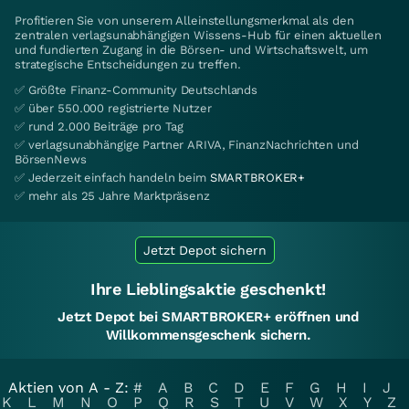
Profitieren Sie von unserem Alleinstellungsmerkmal als den
zentralen verlagsunabhängigen Wissens-Hub für einen aktuellen
und fundierten Zugang in die Börsen- und Wirtschaftswelt, um
strategische Entscheidungen zu treffen.
✅ Größte Finanz-Community Deutschlands
✅ über 550.000 registrierte Nutzer
✅ rund 2.000 Beiträge pro Tag
✅ verlagsunabhängige Partner ARIVA, FinanzNachrichten und
BörsenNews
✅ Jederzeit einfach handeln beim
SMARTBROKER+
✅ mehr als 25 Jahre Marktpräsenz
Jetzt Depot sichern
Ihre Lieblingsaktie geschenkt!
Jetzt Depot bei SMARTBROKER+ eröffnen und
Willkommensgeschenk sichern.
Aktien von A - Z:
#
A
B
C
D
E
F
G
H
I
J
K
L
M
N
O
P
Q
R
S
T
U
V
W
X
Y
Z