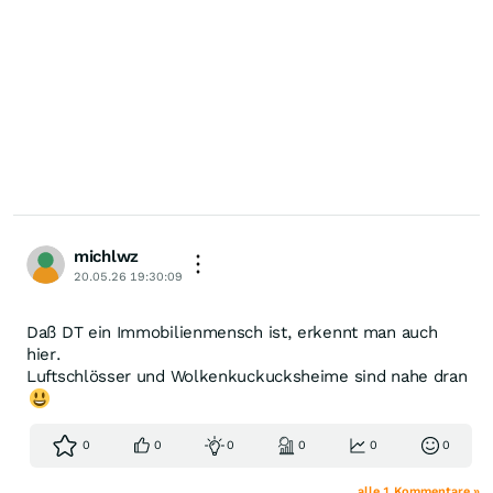
michlwz
20.05.26 19:30:09
Daß DT ein Immobilienmensch ist, erkennt man auch
hier.
Luftschlösser und Wolkenkuckucksheime sind nahe dran
0
0
0
0
0
0
alle 1 Kommentare »