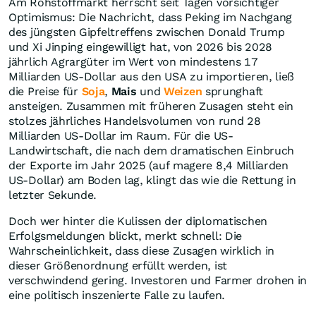
Am Rohstoffmarkt herrscht seit Tagen vorsichtiger
Optimismus: Die Nachricht, dass Peking im Nachgang
des jüngsten Gipfeltreffens zwischen Donald Trump
und Xi Jinping eingewilligt hat, von 2026 bis 2028
jährlich Agrargüter im Wert von mindestens 17
Milliarden US-Dollar aus den USA zu importieren, ließ
die Preise für
Soja
,
Mais
und
Weizen
sprunghaft
ansteigen. Zusammen mit früheren Zusagen steht ein
stolzes jährliches Handelsvolumen von rund 28
Milliarden US-Dollar im Raum. Für die US-
Landwirtschaft, die nach dem dramatischen Einbruch
der Exporte im Jahr 2025 (auf magere 8,4 Milliarden
US-Dollar) am Boden lag, klingt das wie die Rettung in
letzter Sekunde.
Doch wer hinter die Kulissen der diplomatischen
Erfolgsmeldungen blickt, merkt schnell: Die
Wahrscheinlichkeit, dass diese Zusagen wirklich in
dieser Größenordnung erfüllt werden, ist
verschwindend gering. Investoren und Farmer drohen in
eine politisch inszenierte Falle zu laufen.