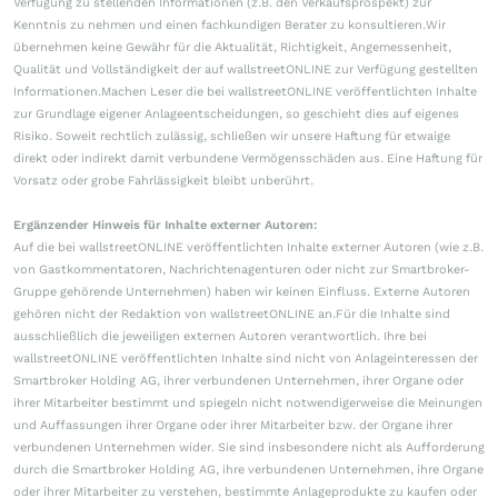
Verfügung zu stellenden Informationen (z.B. den Verkaufsprospekt) zur
Kenntnis zu nehmen und einen fachkundigen Berater zu konsultieren.Wir
übernehmen keine Gewähr für die Aktualität, Richtigkeit, Angemessenheit,
Qualität und Vollständigkeit der auf wallstreetONLINE zur Verfügung gestellten
Informationen.Machen Leser die bei wallstreetONLINE veröffentlichten Inhalte
zur Grundlage eigener Anlageentscheidungen, so geschieht dies auf eigenes
Risiko. Soweit rechtlich zulässig, schließen wir unsere Haftung für etwaige
direkt oder indirekt damit verbundene Vermögensschäden aus. Eine Haftung für
Vorsatz oder grobe Fahrlässigkeit bleibt unberührt.
Ergänzender Hinweis für Inhalte externer Autoren:
Auf die bei wallstreetONLINE veröffentlichten Inhalte externer Autoren (wie z.B.
von Gastkommentatoren, Nachrichtenagenturen oder nicht zur Smartbroker-
Gruppe gehörende Unternehmen) haben wir keinen Einfluss. Externe Autoren
gehören nicht der Redaktion von wallstreetONLINE an.Für die Inhalte sind
ausschließlich die jeweiligen externen Autoren verantwortlich. Ihre bei
wallstreetONLINE veröffentlichten Inhalte sind nicht von Anlageinteressen der
Smartbroker Holding AG, ihrer verbundenen Unternehmen, ihrer Organe oder
ihrer Mitarbeiter bestimmt und spiegeln nicht notwendigerweise die Meinungen
und Auffassungen ihrer Organe oder ihrer Mitarbeiter bzw. der Organe ihrer
verbundenen Unternehmen wider. Sie sind insbesondere nicht als Aufforderung
durch die Smartbroker Holding AG, ihre verbundenen Unternehmen, ihre Organe
oder ihrer Mitarbeiter zu verstehen, bestimmte Anlageprodukte zu kaufen oder