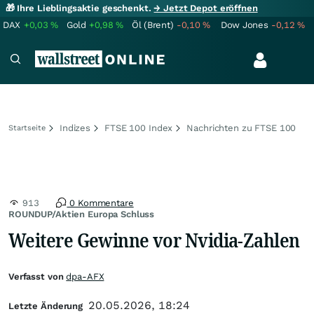
🎁 Ihre Lieblingsaktie geschenkt.
→ Jetzt Depot eröffnen
DAX
+0,03
%
Gold
+0,98
%
Öl (Brent)
-0,10
%
Dow Jones
-0,12
%
Indizes
FTSE 100 Index
Nachrichten zu FTSE 100
Startseite
913
0 Kommentare
ROUNDUP/Aktien Europa Schluss
Weitere Gewinne vor Nvidia-Zahlen
Verfasst von
dpa-AFX
20.05.2026, 18:24
Letzte Änderung