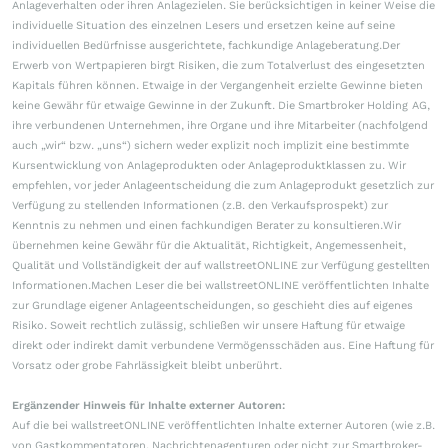
Anlageverhalten oder ihren Anlagezielen. Sie berücksichtigen in keiner Weise die
individuelle Situation des einzelnen Lesers und ersetzen keine auf seine
individuellen Bedürfnisse ausgerichtete, fachkundige Anlageberatung.Der
Erwerb von Wertpapieren birgt Risiken, die zum Totalverlust des eingesetzten
Kapitals führen können. Etwaige in der Vergangenheit erzielte Gewinne bieten
keine Gewähr für etwaige Gewinne in der Zukunft. Die Smartbroker Holding AG,
ihre verbundenen Unternehmen, ihre Organe und ihre Mitarbeiter (nachfolgend
auch „wir“ bzw. „uns“) sichern weder explizit noch implizit eine bestimmte
Kursentwicklung von Anlageprodukten oder Anlageproduktklassen zu. Wir
empfehlen, vor jeder Anlageentscheidung die zum Anlageprodukt gesetzlich zur
Verfügung zu stellenden Informationen (z.B. den Verkaufsprospekt) zur
Kenntnis zu nehmen und einen fachkundigen Berater zu konsultieren.Wir
übernehmen keine Gewähr für die Aktualität, Richtigkeit, Angemessenheit,
Qualität und Vollständigkeit der auf wallstreetONLINE zur Verfügung gestellten
Informationen.Machen Leser die bei wallstreetONLINE veröffentlichten Inhalte
zur Grundlage eigener Anlageentscheidungen, so geschieht dies auf eigenes
Risiko. Soweit rechtlich zulässig, schließen wir unsere Haftung für etwaige
direkt oder indirekt damit verbundene Vermögensschäden aus. Eine Haftung für
Vorsatz oder grobe Fahrlässigkeit bleibt unberührt.
Ergänzender Hinweis für Inhalte externer Autoren:
Auf die bei wallstreetONLINE veröffentlichten Inhalte externer Autoren (wie z.B.
von Gastkommentatoren, Nachrichtenagenturen oder nicht zur Smartbroker-