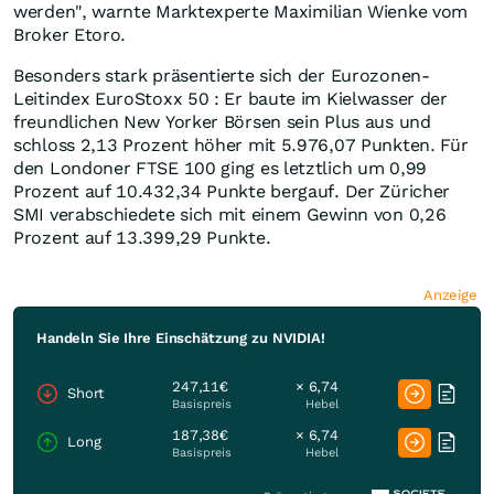
werden", warnte Marktexperte Maximilian Wienke vom
Broker Etoro.
Besonders stark präsentierte sich der Eurozonen-
Leitindex EuroStoxx 50 : Er baute im Kielwasser der
freundlichen New Yorker Börsen sein Plus aus und
schloss 2,13 Prozent höher mit 5.976,07 Punkten. Für
den Londoner FTSE 100 ging es letztlich um 0,99
Prozent auf 10.432,34 Punkte bergauf. Der Züricher
SMI verabschiedete sich mit einem Gewinn von 0,26
Prozent auf 13.399,29 Punkte.
Anzeige
Handeln Sie Ihre Einschätzung zu NVIDIA!
247,11€
× 6,74
Short
Basispreis
Hebel
187,38€
× 6,74
Long
Basispreis
Hebel