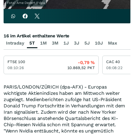
Foto: Arne Dedert - dpa
16 im Artikel enthaltene Werte
Intraday
5T
1M
3M
1J
3J
5J
10J
Max
FTSE 100
CAC 40
-0,79
%
08:10:26
10.869,52
PKT
08:08:22
PARIS/LONDON/ZÜRICH (dpa-AFX) - Europas
wichtigste Aktienindizes haben am Mittwoch weiter
zugelegt. Medienberichten zufolge hat US-Präsident
Donald Trump Fortschritte in Verhandlungen mit dem
Iran signalisiert. Zudem wird der nach New Yorker
Börsenschluss anstehende Quartalsbericht des KI-
Chip-Riesen Nvidia schon mit Spannung erwartet.
"Wenn Nvidia enttäuscht, könnte es ungemütlich