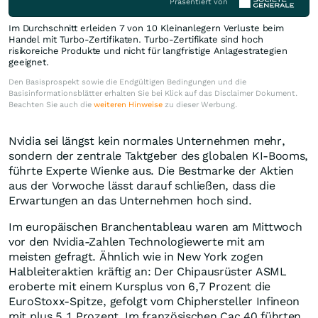
Präsentiert von
Im Durchschnitt erleiden 7 von 10 Kleinanlegern Verluste beim
Handel mit Turbo-Zertifikaten. Turbo-Zertifikate sind hoch
risikoreiche Produkte und nicht für langfristige Anlagestrategien
geeignet.
Den Basisprospekt sowie die Endgültigen Bedingungen und die
Basisinformationsblätter erhalten Sie bei Klick auf das Disclaimer Dokument.
Beachten Sie auch die
weiteren Hinweise
zu dieser Werbung.
Nvidia sei längst kein normales Unternehmen mehr,
sondern der zentrale Taktgeber des globalen KI-Booms,
führte Experte Wienke aus. Die Bestmarke der Aktien
aus der Vorwoche lässt darauf schließen, dass die
Erwartungen an das Unternehmen hoch sind.
Im europäischen Branchentableau waren am Mittwoch
vor den Nvidia-Zahlen Technologiewerte mit am
meisten gefragt. Ähnlich wie in New York zogen
Halbleiteraktien kräftig an: Der Chipausrüster ASML
eroberte mit einem Kursplus von 6,7 Prozent die
EuroStoxx-Spitze, gefolgt vom Chiphersteller Infineon
mit plus 5,1 Prozent. Im französischen Cac 40 führten