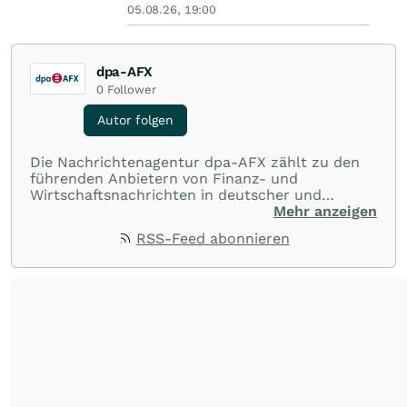
05.08.26, 19:00
dpa-AFX
0
Follower
Autor folgen
Die Nachrichtenagentur dpa-AFX zählt zu den
führenden Anbietern von Finanz- und
Wirtschaftsnachrichten in deutscher und
englischer Sprache. Gestützt auf ein
Mehr anzeigen
internationales Agentur-Netzwerk berichtet
RSS-Feed abonnieren
dpa-AFX unabhängig, zuverlässig und schnell
von allen wichtigen Finanzstandorten der Welt.
Die Nutzung der Inhalte in Form eines RSS-
Feeds ist ausschließlich für private und nicht
kommerzielle Internetangebote zulässig. Eine
dauerhafte Archivierung der dpa-AFX-
Nachrichten auf diesen Seiten ist nicht zulässig.
Alle Rechte bleiben vorbehalten. (dpa-AFX)