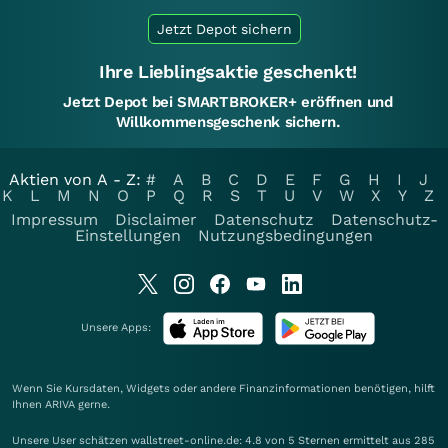
Jetzt Depot sichern
Ihre Lieblingsaktie geschenkt!
Jetzt Depot bei SMARTBROKER+ eröffnen und
Willkommensgeschenk sichern.
Aktien von A - Z:
#
A
B
C
D
E
F
G
H
I
J
K
L
M
N
O
P
Q
R
S
T
U
V
W
X
Y
Z
Impressum
Disclaimer
Datenschutz
Datenschutz-
Einstellungen
Nutzungsbedingungen
Unsere Apps:
Wenn Sie Kursdaten, Widgets oder andere Finanzinformationen benötigen, hilft
Ihnen
ARIVA
gerne.
Unsere User schätzen wallstreet-online.de: 4.8 von 5 Sternen ermittelt aus 285