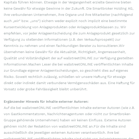
Kapitals führen können. Etwaige in der Vergangenheit erzielte Gewinne bieten
keine Gewähr für etwaige Gewinne in der Zukunft. Die Smartbroker Holding AG,
ihre verbundenen Unternehmen, ihre Organe und ihre Mitarbeiter (nachfolgend
auch „wir“ bzw. „uns“) sichern weder explizit noch implizit eine bestimmte
Kursentwicklung von Anlageprodukten oder Anlageproduktklassen zu. Wir
empfehlen, vor jeder Anlageentscheidung die zum Anlageprodukt gesetzlich zur
Verfügung zu stellenden Informationen (z.B. den Verkaufsprospekt) zur
Kenntnis zu nehmen und einen fachkundigen Berater zu konsultieren.Wir
übernehmen keine Gewähr für die Aktualität, Richtigkeit, Angemessenheit,
Qualität und Vollständigkeit der auf wallstreetONLINE zur Verfügung gestellten
Informationen.Machen Leser die bei wallstreetONLINE veröffentlichten Inhalte
zur Grundlage eigener Anlageentscheidungen, so geschieht dies auf eigenes
Risiko. Soweit rechtlich zulässig, schließen wir unsere Haftung für etwaige
direkt oder indirekt damit verbundene Vermögensschäden aus. Eine Haftung für
Vorsatz oder grobe Fahrlässigkeit bleibt unberührt.
Ergänzender Hinweis für Inhalte externer Autoren:
Auf die bei wallstreetONLINE veröffentlichten Inhalte externer Autoren (wie z.B.
von Gastkommentatoren, Nachrichtenagenturen oder nicht zur Smartbroker-
Gruppe gehörende Unternehmen) haben wir keinen Einfluss. Externe Autoren
gehören nicht der Redaktion von wallstreetONLINE an.Für die Inhalte sind
ausschließlich die jeweiligen externen Autoren verantwortlich. Ihre bei
wallstreetONLINE veröffentlichten Inhalte sind nicht von Anlageinteressen der