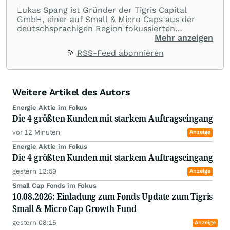
Lukas Spang ist Gründer der Tigris Capital
GmbH, einer auf Small & Micro Caps aus der
deutschsprachigen Region fokussierten
Fondsboutique. Er weist eine über 10-jährige
Mehr anzeigen
Erfahrung mit Nebenwerten aus der D-A-CH
RSS-Feed abonnieren
Region aus und gehört daher zu den absoluten
Experten in diesem Bereich. Nachdem zunächst
>7 Jahre ein wikifolio Zertifikat bestand, wurde
im Mai 2021 mit dem Tigris Small & Micro Cap
Weitere Artikel des Autors
Growth Fund eine Fondslösung aufgesetzt, die
die Strategie fortgesetzt hat. Lukas Spang sucht
Energie Aktie im Fokus
wachstumsstarke, profitable und Cashflow-
Die 4 größten Kunden mit starkem Auftragseingang
starke Unternehmen, die ein Asset-light
Geschäftsmodell aufweisen und daher attraktive
vor 12 Minuten
Anzeige
Free Cashflows sowie hohe Kapitalrenditen
Energie Aktie im Fokus
erzielen können.
Die 4 größten Kunden mit starkem Auftragseingang
gestern 12:59
Anzeige
Small Cap Fonds im Fokus
10.08.2026: Einladung zum Fonds-Update zum Tigris
Small & Micro Cap Growth Fund
gestern 08:15
Anzeige