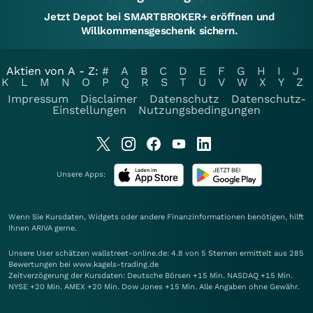
Jetzt Depot bei SMARTBROKER+ eröffnen und
Willkommensgeschenk sichern.
Aktien von A - Z:
#
A
B
C
D
E
F
G
H
I
J
K
L
M
N
O
P
Q
R
S
T
U
V
W
X
Y
Z
Impressum
Disclaimer
Datenschutz
Datenschutz-
Einstellungen
Nutzungsbedingungen
Unsere Apps:
Wenn Sie Kursdaten, Widgets oder andere Finanzinformationen benötigen, hilft
Ihnen
ARIVA
gerne.
Unsere User schätzen wallstreet-online.de: 4.8 von 5 Sternen ermittelt aus 285
Bewertungen bei www.kagels-trading.de
Zeitverzögerung der Kursdaten: Deutsche Börsen +15 Min. NASDAQ +15 Min.
NYSE +20 Min. AMEX +20 Min. Dow Jones +15 Min. Alle Angaben ohne Gewähr.