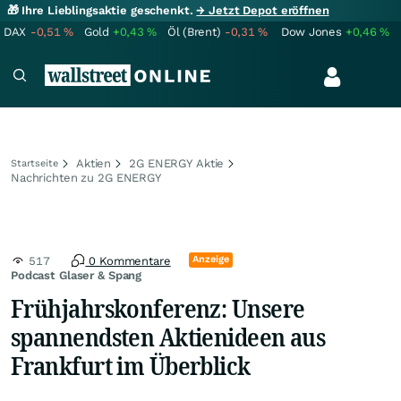
🎁 Ihre Lieblingsaktie geschenkt.
→ Jetzt Depot eröffnen
DAX
-0,51
%
Gold
+0,43
%
Öl (Brent)
-0,31
%
Dow Jones
+0,46
%
Aktien
2G ENERGY Aktie
Startseite
Nachrichten zu 2G ENERGY
Anzeige
517
0 Kommentare
Podcast Glaser & Spang
Frühjahrskonferenz: Unsere
spannendsten Aktienideen aus
Frankfurt im Überblick