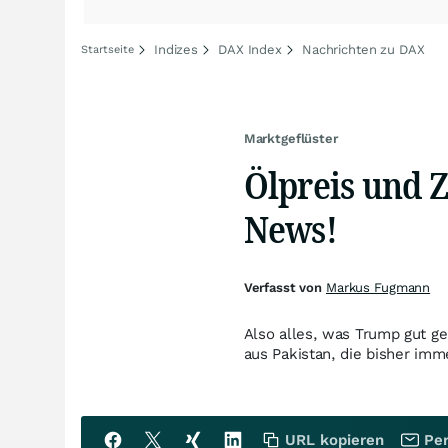
Indizes
DAX Index
Nachrichten zu DAX
Startseite
Marktgeflüster
Ölpreis und Z
News!
Verfasst von
Markus Fugmann
Also alles, was Trump gut g
aus Pakistan, die bisher imm
URL kopieren
Per