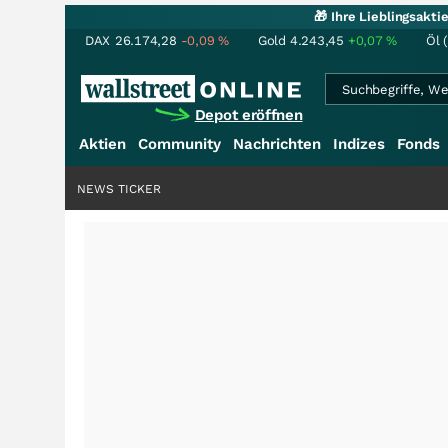
🎁 Ihre Lieblingsakt
DAX
26.174,28
-0,09
%
Gold
4.243,45
+0,07
%
Öl 
Depot eröffnen
Aktien
Community
Nachrichten
Indizes
Fonds
NEWS TICKER