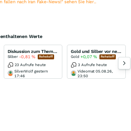
n fallen nach Iran Fake-News!" sehen Sie hier..
e enthaltenen Werte
Diskussion zum Thema Silber
Gold und Silber vor neuen Allzeithochs...
-0,81
%
+0,07
%
Silber
Gold
Rohstoff
Rohstoff
23 Aufrufe heute
3 Aufrufe heute
SilverWolf gestern
Videomat 05.08.26,
17:46
23:50