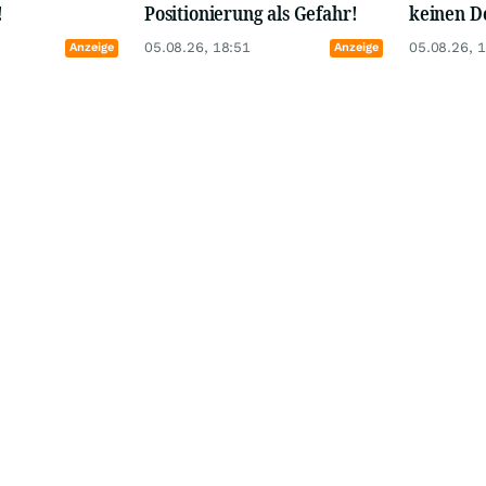
!
Positionierung als Gefahr!
keinen De
05.08.26, 18:51
05.08.26, 
Anzeige
Anzeige