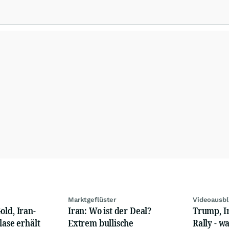
h CFDs, Futures, Aktien und Devisen zu Top-Konditionen zu handeln. Darüber
, One-to-One Coaching, allgemeine Einführungen in die Handelsplattformen
Marktgeflüster
Videoausbl
old, Iran-
Iran: Wo ist der Deal?
Trump, I
lase erhält
Extrem bullische
Rally - w