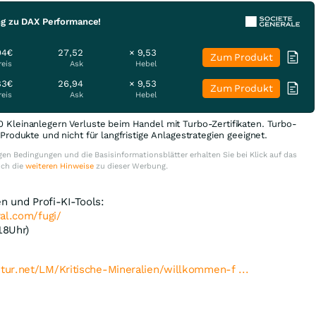
ng zu DAX Performance!
04€
27,52
× 9,53
Zum Produkt
reis
Ask
Hebel
83€
26,94
× 9,53
Zum Produkt
reis
Ask
Hebel
0 Kleinanlegern Verluste beim Handel mit Turbo-Zertifikaten. Turbo-
e Produkte und nicht für langfristige Anlagestrategien geeignet.
en Bedingungen und die Basisinformationsblätter erhalten Sie bei Klick auf das
uch die
weiteren Hinweise
zu dieser Werbung.
n und Profi-KI-Tools:
al.com/fugi/
18Uhr)
ur.net/LM/Kritische-Mineralien/willkommen-f ...