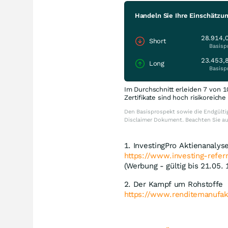
Handeln Sie Ihre Einschätzu
28.914,
Short
Basisp
23.453,
Long
Basisp
Im Durchschnitt erleiden 7 von 1
Zertifikate sind hoch risikoreich
Den Basisprospekt sowie die Endgültig
Disclaimer Dokument. Beachten Sie a
1. InvestingPro Aktienanalyse
https://www.investing-referr
(Werbung - gültig bis 21.05. 
2. Der Kampf um Rohstoffe
https://www.renditemanufakt