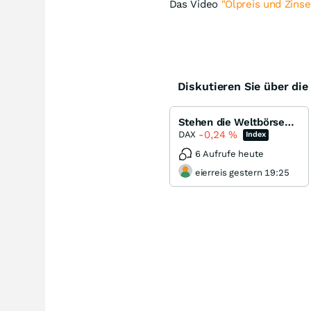
Das Video
"Ölpreis und Zinse
Diskutieren Sie über di
Stehen die Weltbörsen vor einem Crash ???
-0,24
%
DAX
Index
6 Aufrufe heute
eierreis gestern 19:25