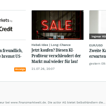
Ingmar Kö
Hebel-Idee | Long-Chance
EUR/USD
Jetzt kaufen? Diesen KI-
 freundlich,
Zweite K
Profiteur verschleudert der
 bremst US-
erwarten
Markt mal wieder für lau!
gestern 09
21.07.26, 20:07
Anzeige
eur bei www.finanzmarktwelt.de. Die actior AG bietet Selbsthändlern die