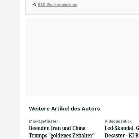
Möglichkeit, an allen gängigen Märkten der Welt im Bereic
RSS-Feed abonnieren
erhalten Kunden kostenlose Informationsabende, Seminare
Märkte.
Weitere Artikel des Autors
Marktgeflüster
Videoausblick
Beenden Iran und China
Fed-Skandal, G
Trumps "goldenes Zeitalter"
Desaster - KI-B