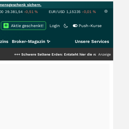
mensgeschenk sichern.
00
29.381,54
-0,51
%
EUR/USD
1,15235
-0,01
%
Aktie geschenkt!
Login
Push-Kurse
zins
Broker-Magazin ✨
Unsere Services
+
Schwere Seltene Erden: Entsteht hier die nächste Milliardenstory?
Anzeige
+++