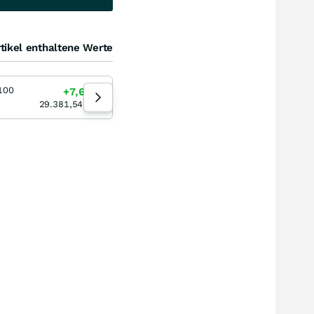
tikel enthaltene Werte
100
Gold
Sil
+7,67
%
+4,41
%
00:31:53
06
29.381,54
PKT
4.243,45
USD