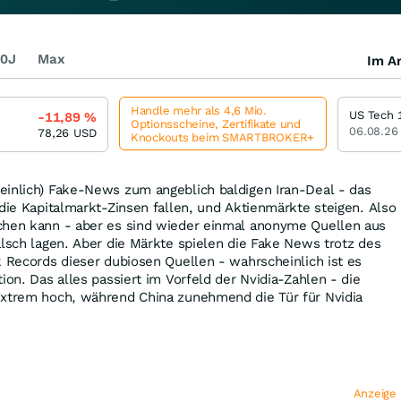
0J
Max
Im Ar
Handle mehr als 4,6 Mio.
US Tech 
-11,89
%
Optionsscheine, Zertifikate und
06.08.26
78,26
USD
Knockouts beim SMARTBROKER+
einlich) Fake-News zum angeblich baldigen Iran-Deal - das
 die Kapitalmarkt-Zinsen fallen, und Aktienmärkte steigen. Also
chen kann - aber es sind wieder einmal anonyme Quellen aus
alsch lagen. Aber die Märkte spielen die Fake News trotz des
k Records dieser dubiosen Quellen - wahrscheinlich ist es
ion. Das alles passiert im Vorfeld der Nvidia-Zahlen - die
extrem hoch, während China zunehmend die Tür für Nvidia
Anzeige