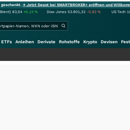
ie geschenkt.
→ Jetzt Depot bei SMARTBROKER+ eröffnen und Willkom
(Brent)
83,54
+5,15
%
Dow Jones
53.901,32
-0,92
%
US Tech 1
ETFs
Anleihen
Derivate
Rohstoffe
Krypto
Devisen
Fest
++