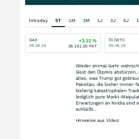
Intraday
5T
1M
3M
1J
3J
5J
1
DAX
Öl (WTI)
+3,32
%
06.08.26
06.08.26
26.151,00
PKT
Wieder einmal (sehr wahrsch
lässt den Ölpreis abstürzen,
alles, was Trump gut gebrau
Pakistan, die bisher immer f
bisherig katastrophalen Trac
lediglich pure Markt-Maipulat
Erwartungen an Nvidia sind 
schließt..
Hinweise aus Video: