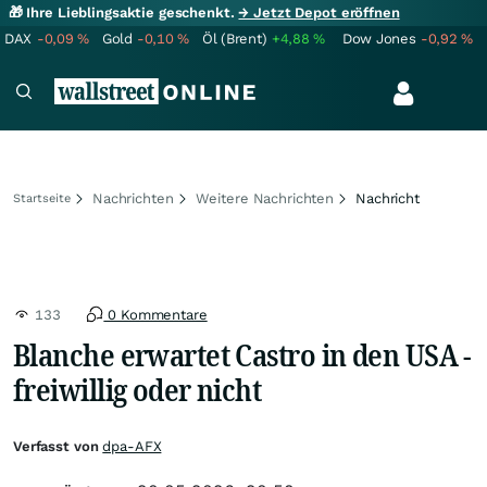
🎁 Ihre Lieblingsaktie geschenkt.
→ Jetzt Depot eröffnen
DAX
-0,09
%
Gold
-0,10
%
Öl (Brent)
+4,88
%
Dow Jones
-0,92
%
Nachrichten
Weitere Nachrichten
Nachricht
Startseite
133
0 Kommentare
Blanche erwartet Castro in den USA -
freiwillig oder nicht
Verfasst von
dpa-AFX