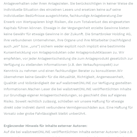
Anlageverhalten oder ihren Anlagezielen. Sie berücksichtigen in keiner Weise die
individuelle Situation des einzelnen Lesers und ersetzen keine auf seine
individuellen Bedürfnisse ausgerichtete, fachkundige Anlageberatung.Der
Erwerb von Wertpapieren birgt Risiken, die zum Totalverlust des eingesetzten
Kapitals führen können. Etwaige in der Vergangenheit erzielte Gewinne bieten
keine Gewähr für etwaige Gewinne in der Zukunft. Die Smartbroker Holding AG,
ihre verbundenen Unternehmen, ihre Organe und ihre Mitarbeiter (nachfolgend
auch „wir“ bzw. „uns“) sichern weder explizit noch implizit eine bestimmte
Kursentwicklung von Anlageprodukten oder Anlageproduktklassen zu. Wir
empfehlen, vor jeder Anlageentscheidung die zum Anlageprodukt gesetzlich zur
Verfügung zu stellenden Informationen (z.B. den Verkaufsprospekt) zur
Kenntnis zu nehmen und einen fachkundigen Berater zu konsultieren.Wir
übernehmen keine Gewähr für die Aktualität, Richtigkeit, Angemessenheit,
Qualität und Vollständigkeit der auf wallstreetONLINE zur Verfügung gestellten
Informationen.Machen Leser die bei wallstreetONLINE veröffentlichten Inhalte
zur Grundlage eigener Anlageentscheidungen, so geschieht dies auf eigenes
Risiko. Soweit rechtlich zulässig, schließen wir unsere Haftung für etwaige
direkt oder indirekt damit verbundene Vermögensschäden aus. Eine Haftung für
Vorsatz oder grobe Fahrlässigkeit bleibt unberührt.
Ergänzender Hinweis für Inhalte externer Autoren:
Auf die bei wallstreetONLINE veröffentlichten Inhalte externer Autoren (wie z.B.