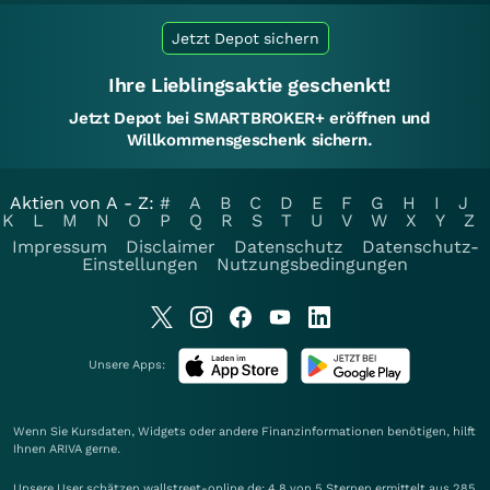
Jetzt Depot sichern
Ihre Lieblingsaktie geschenkt!
Jetzt Depot bei SMARTBROKER+ eröffnen und
Willkommensgeschenk sichern.
Aktien von A - Z:
#
A
B
C
D
E
F
G
H
I
J
K
L
M
N
O
P
Q
R
S
T
U
V
W
X
Y
Z
Impressum
Disclaimer
Datenschutz
Datenschutz-
Einstellungen
Nutzungsbedingungen
Unsere Apps:
Wenn Sie Kursdaten, Widgets oder andere Finanzinformationen benötigen, hilft
Ihnen
ARIVA
gerne.
Unsere User schätzen wallstreet-online.de: 4.8 von 5 Sternen ermittelt aus 285