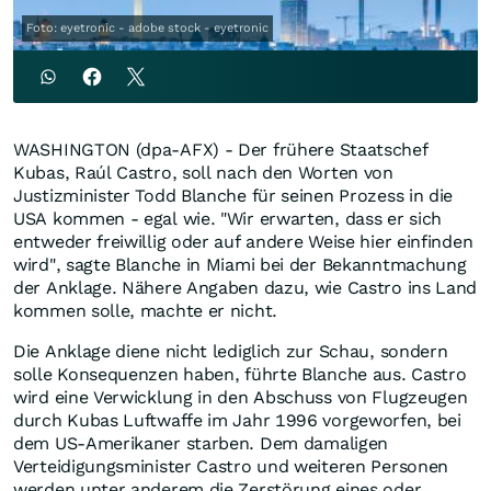
Foto: eyetronic - adobe stock - eyetronic
WASHINGTON (dpa-AFX) - Der frühere Staatschef
Kubas, Raúl Castro, soll nach den Worten von
Justizminister Todd Blanche für seinen Prozess in die
USA kommen - egal wie. "Wir erwarten, dass er sich
entweder freiwillig oder auf andere Weise hier einfinden
wird", sagte Blanche in Miami bei der Bekanntmachung
der Anklage. Nähere Angaben dazu, wie Castro ins Land
kommen solle, machte er nicht.
Die Anklage diene nicht lediglich zur Schau, sondern
solle Konsequenzen haben, führte Blanche aus. Castro
wird eine Verwicklung in den Abschuss von Flugzeugen
durch Kubas Luftwaffe im Jahr 1996 vorgeworfen, bei
dem US-Amerikaner starben. Dem damaligen
Verteidigungsminister Castro und weiteren Personen
werden unter anderem die Zerstörung eines oder