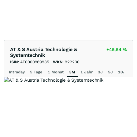
AT & S Austria Technologie &
+45,54
%
Systemtechnik
ISIN:
AT0000969985
WKN:
922230
Intraday
5 Tage
1 Monat
3M
1 Jahr
3J
5J
10J
Ma