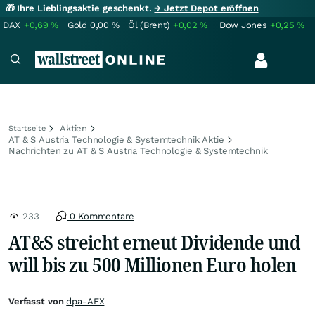
🎁 Ihre Lieblingsaktie geschenkt.
→ Jetzt Depot eröffnen
DAX
+0,69
%
Gold
0,00
%
Öl (Brent)
+0,02
%
Dow Jones
+0,25
%
Aktien
Startseite
AT & S Austria Technologie & Systemtechnik Aktie
Nachrichten zu AT & S Austria Technologie & Systemtechnik
233
0 Kommentare
AT&S streicht erneut Dividende und
will bis zu 500 Millionen Euro holen
Verfasst von
dpa-AFX