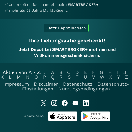
✅ Jederzeit einfach handeln beim
SMARTBROKER+
✅ mehr als 25 Jahre Marktpräsenz
Jetzt Depot sichern
Ihre Lieblingsaktie geschenkt!
Jetzt Depot bei SMARTBROKER+ eröffnen und
Willkommensgeschenk sichern.
Aktien von A - Z:
#
A
B
C
D
E
F
G
H
I
J
K
L
M
N
O
P
Q
R
S
T
U
V
W
X
Y
Z
Impressum
Disclaimer
Datenschutz
Datenschutz-
Einstellungen
Nutzungsbedingungen
Unsere Apps: