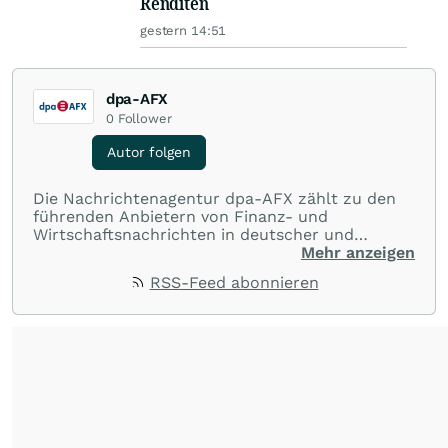
Renditen
gestern 14:51
dpa-AFX
0
Follower
Autor folgen
Die Nachrichtenagentur dpa-AFX zählt zu den
führenden Anbietern von Finanz- und
Wirtschaftsnachrichten in deutscher und
englischer Sprache. Gestützt auf ein
Mehr anzeigen
internationales Agentur-Netzwerk berichtet
RSS-Feed abonnieren
dpa-AFX unabhängig, zuverlässig und schnell
von allen wichtigen Finanzstandorten der Welt.
Die Nutzung der Inhalte in Form eines RSS-
Feeds ist ausschließlich für private und nicht
kommerzielle Internetangebote zulässig. Eine
dauerhafte Archivierung der dpa-AFX-
Nachrichten auf diesen Seiten ist nicht zulässig.
Alle Rechte bleiben vorbehalten. (dpa-AFX)