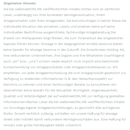
Allgemeiner Hinweis:
Die bei wallstreetONLINE veröffentlichten Inhalte richten sich an sämtliche
Leser, unabhängig von ihrer konkreten Vermögenssituation, ihrem
Anlageverhalten oder ihren Anlagezielen. Sie berücksichtigen in keiner Weise die
individuelle Situation des einzelnen Lesers und ersetzen keine auf seine
individuellen Bedürfnisse ausgerichtete, fachkundige Anlageberatung.Der
Erwerb von Wertpapieren birgt Risiken, die zum Totalverlust des eingesetzten
Kapitals führen können. Etwaige in der Vergangenheit erzielte Gewinne bieten
keine Gewähr für etwaige Gewinne in der Zukunft. Die Smartbroker Holding AG,
ihre verbundenen Unternehmen, ihre Organe und ihre Mitarbeiter (nachfolgend
auch „wir“ bzw. „uns“) sichern weder explizit noch implizit eine bestimmte
Kursentwicklung von Anlageprodukten oder Anlageproduktklassen zu. Wir
empfehlen, vor jeder Anlageentscheidung die zum Anlageprodukt gesetzlich zur
Verfügung zu stellenden Informationen (z.B. den Verkaufsprospekt) zur
Kenntnis zu nehmen und einen fachkundigen Berater zu konsultieren.Wir
übernehmen keine Gewähr für die Aktualität, Richtigkeit, Angemessenheit,
Qualität und Vollständigkeit der auf wallstreetONLINE zur Verfügung gestellten
Informationen.Machen Leser die bei wallstreetONLINE veröffentlichten Inhalte
zur Grundlage eigener Anlageentscheidungen, so geschieht dies auf eigenes
Risiko. Soweit rechtlich zulässig, schließen wir unsere Haftung für etwaige
direkt oder indirekt damit verbundene Vermögensschäden aus. Eine Haftung für
Vorsatz oder grobe Fahrlässigkeit bleibt unberührt.