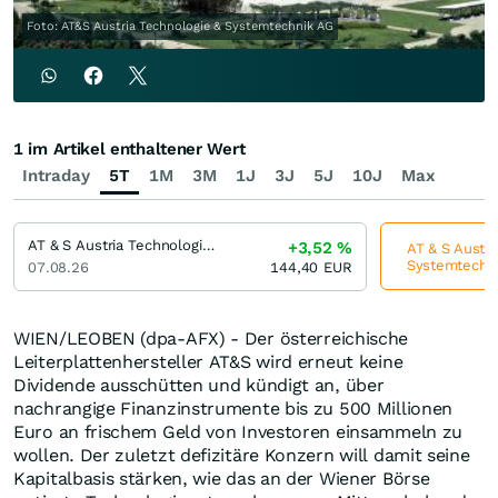
Foto: AT&S Austria Technologie & Systemtechnik AG
1 im Artikel enthaltener Wert
Intraday
5T
1M
3M
1J
3J
5J
10J
Max
AT & S Austria Technologie & Systemtechnik
+3,52
%
AT & S Austri
Systemtechnik
07.08.26
144,40
EUR
WIEN/LEOBEN (dpa-AFX) - Der österreichische
Leiterplattenhersteller AT&S wird erneut keine
Dividende ausschütten und kündigt an, über
nachrangige Finanzinstrumente bis zu 500 Millionen
Euro an frischem Geld von Investoren einsammeln zu
wollen. Der zuletzt defizitäre Konzern will damit seine
Kapitalbasis stärken, wie das an der Wiener Börse