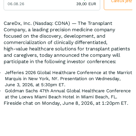
CareDx jetzt 
06.08.26
39,00
EUR
CareDx, Inc. (Nasdaq: CDNA) — The Transplant
Company, a leading precision medicine company
focused on the discovery, development, and
commercialization of clinically differentiated,
high‑value healthcare solutions for transplant patients
and caregivers, today announced the company will
participate in the following investor conferences:
Jefferies 2026 Global Healthcare Conference at the Marriot
Marquis in New York, NY. Presentation on Wednesday,
June 3, 2026, at 5:30pm ET.
Goldman Sachs 47th Annual Global Healthcare Conference
at the Loews Miami Beach Hotel in Miami Beach, FL.
Fireside chat on Monday, June 8, 2026, at 1:20pm ET.