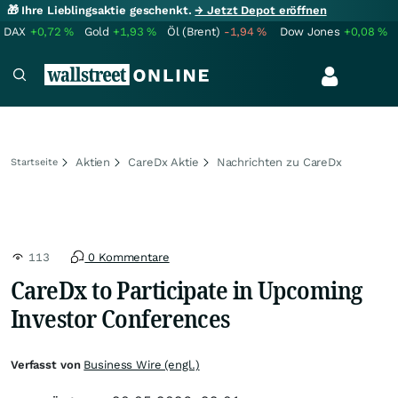
🎁 Ihre Lieblingsaktie geschenkt.
→ Jetzt Depot eröffnen
DAX
+0,72
%
Gold
+1,93
%
Öl (Brent)
-1,94
%
Dow Jones
+0,08
%
Aktien
CareDx Aktie
Nachrichten zu CareDx
Startseite
113
0 Kommentare
CareDx to Participate in Upcoming
Investor Conferences
Verfasst von
Business Wire (engl.)