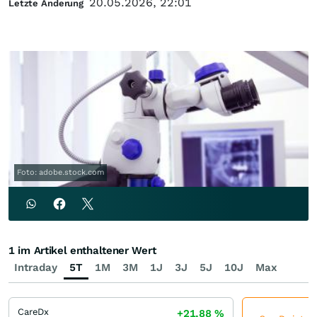
20.05.2026, 22:01
Letzte Änderung
Foto: adobe.stock.com
1 im Artikel enthaltener Wert
Intraday
5T
1M
3M
1J
3J
5J
10J
Max
CareDx
+21,88
%