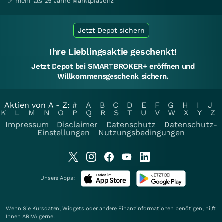
✅ mehr als 25 Jahre Marktpräsenz
Jetzt Depot sichern
Ihre Lieblingsaktie geschenkt!
Jetzt Depot bei SMARTBROKER+ eröffnen und
Willkommensgeschenk sichern.
Aktien von A - Z:
#
A
B
C
D
E
F
G
H
I
J
K
L
M
N
O
P
Q
R
S
T
U
V
W
X
Y
Z
Impressum
Disclaimer
Datenschutz
Datenschutz-
Einstellungen
Nutzungsbedingungen
Unsere Apps:
Wenn Sie Kursdaten, Widgets oder andere Finanzinformationen benötigen, hilft
Ihnen
ARIVA
gerne.