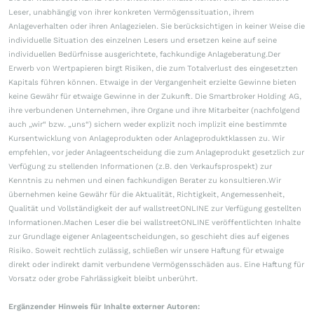
Leser, unabhängig von ihrer konkreten Vermögenssituation, ihrem
Anlageverhalten oder ihren Anlagezielen. Sie berücksichtigen in keiner Weise die
individuelle Situation des einzelnen Lesers und ersetzen keine auf seine
individuellen Bedürfnisse ausgerichtete, fachkundige Anlageberatung.Der
Erwerb von Wertpapieren birgt Risiken, die zum Totalverlust des eingesetzten
Kapitals führen können. Etwaige in der Vergangenheit erzielte Gewinne bieten
keine Gewähr für etwaige Gewinne in der Zukunft. Die Smartbroker Holding AG,
ihre verbundenen Unternehmen, ihre Organe und ihre Mitarbeiter (nachfolgend
auch „wir“ bzw. „uns“) sichern weder explizit noch implizit eine bestimmte
Kursentwicklung von Anlageprodukten oder Anlageproduktklassen zu. Wir
empfehlen, vor jeder Anlageentscheidung die zum Anlageprodukt gesetzlich zur
Verfügung zu stellenden Informationen (z.B. den Verkaufsprospekt) zur
Kenntnis zu nehmen und einen fachkundigen Berater zu konsultieren.Wir
übernehmen keine Gewähr für die Aktualität, Richtigkeit, Angemessenheit,
Qualität und Vollständigkeit der auf wallstreetONLINE zur Verfügung gestellten
Informationen.Machen Leser die bei wallstreetONLINE veröffentlichten Inhalte
zur Grundlage eigener Anlageentscheidungen, so geschieht dies auf eigenes
Risiko. Soweit rechtlich zulässig, schließen wir unsere Haftung für etwaige
direkt oder indirekt damit verbundene Vermögensschäden aus. Eine Haftung für
Vorsatz oder grobe Fahrlässigkeit bleibt unberührt.
Ergänzender Hinweis für Inhalte externer Autoren: