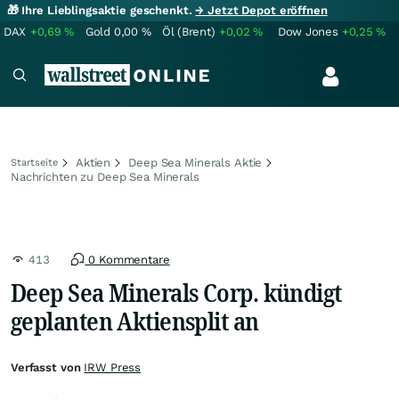
🎁 Ihre Lieblingsaktie geschenkt.
→ Jetzt Depot eröffnen
DAX
+0,69
%
Gold
0,00
%
Öl (Brent)
+0,02
%
Dow Jones
+0,25
%
Aktien
Deep Sea Minerals Aktie
Startseite
Nachrichten zu Deep Sea Minerals
413
0 Kommentare
Deep Sea Minerals Corp. kündigt
geplanten Aktiensplit an
Verfasst von
IRW Press