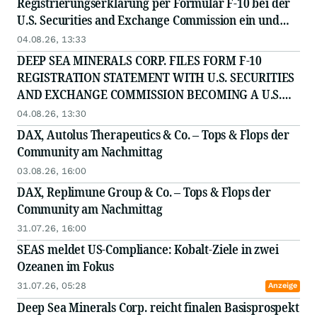
Registrierungserklärung per Formular F-10 bei der
U.S. Securities and Exchange Commission ein und
wird zu einem berichtspflichtigen Unternehmen
04.08.26, 13:33
nach US-Vorschriften
DEEP SEA MINERALS CORP. FILES FORM F-10
REGISTRATION STATEMENT WITH U.S. SECURITIES
AND EXCHANGE COMMISSION BECOMING A U.S.
REPORTING COMPANY
04.08.26, 13:30
DAX, Autolus Therapeutics & Co. – Tops & Flops der
Community am Nachmittag
03.08.26, 16:00
DAX, Replimune Group & Co. – Tops & Flops der
Community am Nachmittag
31.07.26, 16:00
SEAS meldet US-Compliance: Kobalt-Ziele in zwei
Ozeanen im Fokus
31.07.26, 05:28
Anzeige
Deep Sea Minerals Corp. reicht finalen Basisprospekt