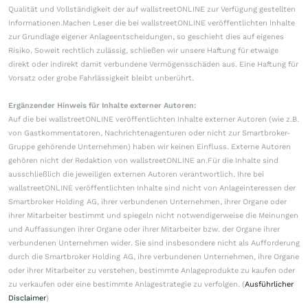
Qualität und Vollständigkeit der auf wallstreetONLINE zur Verfügung gestellten
Informationen.Machen Leser die bei wallstreetONLINE veröffentlichten Inhalte
zur Grundlage eigener Anlageentscheidungen, so geschieht dies auf eigenes
Risiko. Soweit rechtlich zulässig, schließen wir unsere Haftung für etwaige
direkt oder indirekt damit verbundene Vermögensschäden aus. Eine Haftung für
Vorsatz oder grobe Fahrlässigkeit bleibt unberührt.
Ergänzender Hinweis für Inhalte externer Autoren:
Auf die bei wallstreetONLINE veröffentlichten Inhalte externer Autoren (wie z.B.
von Gastkommentatoren, Nachrichtenagenturen oder nicht zur Smartbroker-
Gruppe gehörende Unternehmen) haben wir keinen Einfluss. Externe Autoren
gehören nicht der Redaktion von wallstreetONLINE an.Für die Inhalte sind
ausschließlich die jeweiligen externen Autoren verantwortlich. Ihre bei
wallstreetONLINE veröffentlichten Inhalte sind nicht von Anlageinteressen der
Smartbroker Holding AG, ihrer verbundenen Unternehmen, ihrer Organe oder
ihrer Mitarbeiter bestimmt und spiegeln nicht notwendigerweise die Meinungen
und Auffassungen ihrer Organe oder ihrer Mitarbeiter bzw. der Organe ihrer
verbundenen Unternehmen wider. Sie sind insbesondere nicht als Aufforderung
durch die Smartbroker Holding AG, ihre verbundenen Unternehmen, ihre Organe
oder ihrer Mitarbeiter zu verstehen, bestimmte Anlageprodukte zu kaufen oder
zu verkaufen oder eine bestimmte Anlagestrategie zu verfolgen. (
Ausführlicher
Disclaimer
)