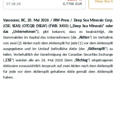
Deep Sea Mine
07.08.26
0,7700
EUR
Vancouver, BC, 20. Mai 2026
/ IRW-Press /
Deep Sea Minerals Corp.
(CSE: SEAS) (OTCQB: DSEAF) (FWB: X450) („Deep Sea Minerals“ oder
das „Unternehmen“)
, gibt bekannt, dass es beabsichtigt, die
Stammaktien im Kapital des Unternehmens (die „
Aktien
“) im Verhältnis
von zwei (2) Aktien nach dem Aktiensplit für jede (1) vor dem Aktiensplit
ausgegebene und im Umlauf befindliche Aktie (der „
Aktiensplit
“) zu
teilen. Vorbehaltlich der Genehmigung der Canadian Securities Exchange
(„
CSE
“) werden alle am 26. Mai 2026 (dem „
Stichtag
“) eingetragenen
Aktionäre voraussichtlich Anspruch auf zwei Aktien nach dem Aktiensplit
für jede vor dem Aktiensplit gehaltene Aktie gemäß dem Aktiensplit
haben.