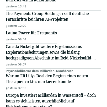
gestern 13:43
The Payments Group Holding erzielt deutliche
Fortschritte bei ihren AI-Projekten
gestern 12:20
Latino-Power für Frequentis
gestern 08:24
Canada Nickel gibt weitere Ergebnisse aus
Explorationsbohrungen sowie die bislang
hochgradigsten Abschnitte im Reid-Nickelsulfid-
Projekt bekannt
gestern 08:07
Psychedelika vor dem Milliarden-Durchbruch
Warum Eli Lillys Deal den Beginn eines neuen
Therapiemarktes markieren könnte
gestern 07:53
Europa investiert Milliarden in Wasserstoff – doch
kann es sich leisten, ausschließlich auf
Elektrolyseure zu setzen?