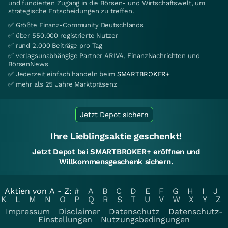
und fundierten Zugang in die Börsen- und Wirtschaftswelt, um
strategische Entscheidungen zu treffen.
✅ Größte Finanz-Community Deutschlands
✅ über 550.000 registrierte Nutzer
✅ rund 2.000 Beiträge pro Tag
✅ verlagsunabhängige Partner ARIVA, FinanzNachrichten und
BörsenNews
✅ Jederzeit einfach handeln beim
SMARTBROKER+
✅ mehr als 25 Jahre Marktpräsenz
Jetzt Depot sichern
Ihre Lieblingsaktie geschenkt!
Jetzt Depot bei SMARTBROKER+ eröffnen und
Willkommensgeschenk sichern.
Aktien von A - Z:
#
A
B
C
D
E
F
G
H
I
J
K
L
M
N
O
P
Q
R
S
T
U
V
W
X
Y
Z
Impressum
Disclaimer
Datenschutz
Datenschutz-
Einstellungen
Nutzungsbedingungen