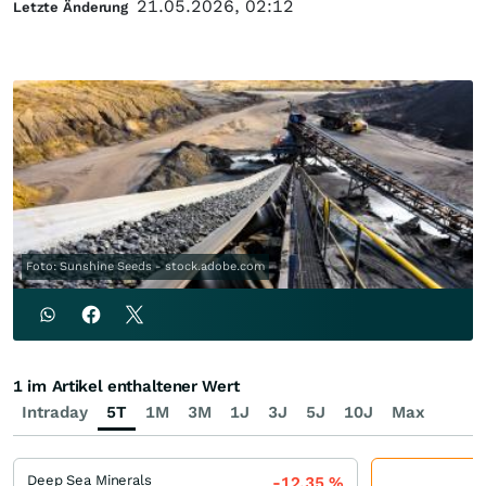
21.05.2026, 02:12
Letzte Änderung
Foto: Sunshine Seeds - stock.adobe.com
1 im Artikel enthaltener Wert
Intraday
5T
1M
3M
1J
3J
5J
10J
Max
Deep Sea Minerals
-12,35
%