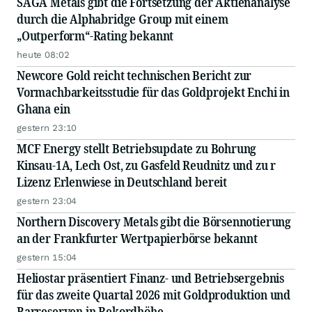
SAGA Metals gibt die Fortsetzung der Aktienanalyse
durch die Alphabridge Group mit einem
„Outperform“-Rating bekannt
heute 08:02
Newcore Gold reicht technischen Bericht zur
Vormachbarkeitsstudie für das Goldprojekt Enchi in
Ghana ein
gestern 23:10
MCF Energy stellt Betriebsupdate zu Bohrung
Kinsau-1A, Lech Ost, zu Gasfeld Reudnitz und zu r
Lizenz Erlenwiese in Deutschland bereit
gestern 23:04
Northern Discovery Metals gibt die Börsennotierung
an der Frankfurter Wertpapierbörse bekannt
gestern 15:04
Heliostar präsentiert Finanz- und Betriebsergebnis
für das zweite Quartal 2026 mit Goldproduktion und
Barreserven in Rekordhöhe