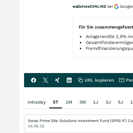
wallstreetONLINE
bei
Google
Für Sie zusammengefass
Anlagerendite 2,9% im 
Gesamtfondsvermögen
Fremdfinanzierungsquo
URL kopieren
Per
Intraday
5T
1M
3M
1J
3J
5J
1
Swiss Prime Site Solutions Investment Fund (SPSS IF) C
06.08.26