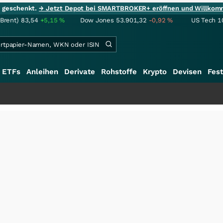
ie geschenkt.
→ Jetzt Depot bei SMARTBROKER+ eröffnen und Willkom
(Brent)
83,54
+5,15
%
Dow Jones
53.901,32
-0,92
%
US Tech 1
ETFs
Anleihen
Derivate
Rohstoffe
Krypto
Devisen
Fest