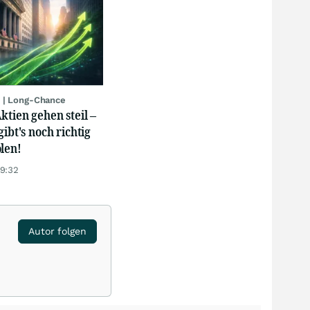
 | Long-Chance
ktien gehen steil –
gibt's noch richtig
len!
19:32
Autor folgen