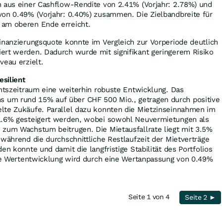
h aus einer Cashflow-Rendite von 2.41% (Vorjahr: 2.78%) und
von 0.49% (Vorjahr: 0.40%) zusammen. Die Zielbandbreite für
 am oberen Ende erreicht.
inanzierungsquote konnte im Vergleich zur Vorperiode deutlich
ert werden. Dadurch wurde mit signifikant geringerem Risiko
veau erzielt.
esilient
chtszeitraum eine weiterhin robuste Entwicklung. Das
um rund 15% auf über CHF 500 Mio., getragen durch positive
lte Zukäufe. Parallel dazu konnten die Mietzinseinnahmen im
1.6% gesteigert werden, wobei sowohl Neuvermietungen als
 zum Wachstum beitrugen. Die Mietausfallrate liegt mit 3.5%
 während die durchschnittliche Restlaufzeit der Mietverträge
en konnte und damit die langfristige Stabilität des Portfolios
ive Wertentwicklung wird durch eine Wertanpassung von 0.49%
Seite 1 von 4
Seite 2 ►