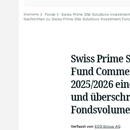
Fonds
Swiss Prime Site Solutions Investmen
Startseite
Nachrichten zu Swiss Prime Site Solutions Investment Fun
Swiss Prime S
Fund Commerc
2025/2026 ei
und überschr
Fondsvolum
Verfasst von
EQS Group AG