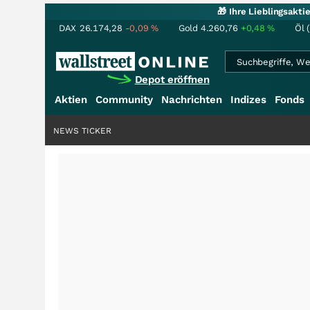
🎁 Ihre Lieblingsakt
DAX
26.174,28
-0,09
%
Gold
4.260,76
+0,48
%
Öl 
Depot eröffnen
Aktien
Community
Nachrichten
Indizes
Fonds
NEWS TICKER