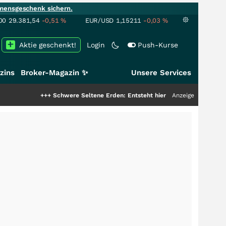
mensgeschenk sichern.
00
29.381,54
-0,51
%
EUR/USD
1,15211
-0,03
%
Aktie geschenkt!
Login
Push-Kurse
zins
Broker-Magazin ✨
Unsere Services
+++
Schwere Seltene Erden: Entsteht hier die nächste Milliardenstory?
Anzeige
++