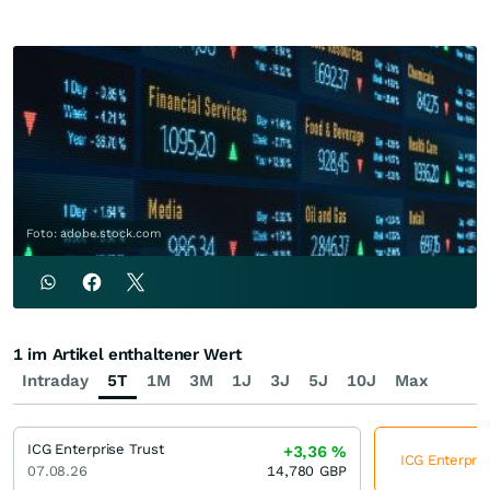
Foto: adobe.stock.com
1 im Artikel enthaltener Wert
Intraday
5T
1M
3M
1J
3J
5J
10J
Max
ICG Enterprise Trust
+3,36
%
ICG Enterpris
07.08.26
14,780
GBP