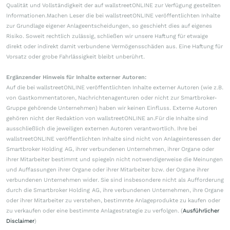
Qualität und Vollständigkeit der auf wallstreetONLINE zur Verfügung gestellten
Informationen.Machen Leser die bei wallstreetONLINE veröffentlichten Inhalte
zur Grundlage eigener Anlageentscheidungen, so geschieht dies auf eigenes
Risiko. Soweit rechtlich zulässig, schließen wir unsere Haftung für etwaige
direkt oder indirekt damit verbundene Vermögensschäden aus. Eine Haftung für
Vorsatz oder grobe Fahrlässigkeit bleibt unberührt.
Ergänzender Hinweis für Inhalte externer Autoren:
Auf die bei wallstreetONLINE veröffentlichten Inhalte externer Autoren (wie z.B.
von Gastkommentatoren, Nachrichtenagenturen oder nicht zur Smartbroker-
Gruppe gehörende Unternehmen) haben wir keinen Einfluss. Externe Autoren
gehören nicht der Redaktion von wallstreetONLINE an.Für die Inhalte sind
ausschließlich die jeweiligen externen Autoren verantwortlich. Ihre bei
wallstreetONLINE veröffentlichten Inhalte sind nicht von Anlageinteressen der
Smartbroker Holding AG, ihrer verbundenen Unternehmen, ihrer Organe oder
ihrer Mitarbeiter bestimmt und spiegeln nicht notwendigerweise die Meinungen
und Auffassungen ihrer Organe oder ihrer Mitarbeiter bzw. der Organe ihrer
verbundenen Unternehmen wider. Sie sind insbesondere nicht als Aufforderung
durch die Smartbroker Holding AG, ihre verbundenen Unternehmen, ihre Organe
oder ihrer Mitarbeiter zu verstehen, bestimmte Anlageprodukte zu kaufen oder
zu verkaufen oder eine bestimmte Anlagestrategie zu verfolgen. (
Ausführlicher
Disclaimer
)