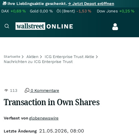
🎁 Ihre Lieblingsaktie geschenkt.
→ Jetzt Depot eröffnen
DAX
+0,69
%
Gold
0,00
%
Öl (Brent)
-1,53
%
Dow Jones
+0,25
%
Aktien
ICG Enterprise Trust Aktie
Startseite
Nachrichten zu ICG Enterprise Trust
113
0 Kommentare
Transaction in Own Shares
Verfasst von
globenewswire
21.05.2026, 08:00
Letzte Änderung