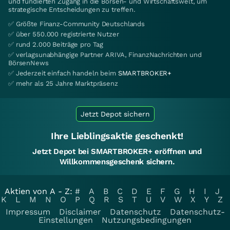
und fundierten Zugang in die Börsen- und Wirtschaftswelt, um
strategische Entscheidungen zu treffen.
✅ Größte Finanz-Community Deutschlands
✅ über 550.000 registrierte Nutzer
✅ rund 2.000 Beiträge pro Tag
✅ verlagsunabhängige Partner ARIVA, FinanzNachrichten und
BörsenNews
✅ Jederzeit einfach handeln beim
SMARTBROKER+
✅ mehr als 25 Jahre Marktpräsenz
Jetzt Depot sichern
Ihre Lieblingsaktie geschenkt!
Jetzt Depot bei SMARTBROKER+ eröffnen und
Willkommensgeschenk sichern.
Aktien von A - Z:
#
A
B
C
D
E
F
G
H
I
J
K
L
M
N
O
P
Q
R
S
T
U
V
W
X
Y
Z
Impressum
Disclaimer
Datenschutz
Datenschutz-
Einstellungen
Nutzungsbedingungen