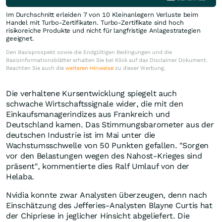
Im Durchschnitt erleiden 7 von 10 Kleinanlegern Verluste beim
Handel mit Turbo-Zertifikaten. Turbo-Zertifikate sind hoch
risikoreiche Produkte und nicht für langfristige Anlagestrategien
geeignet.
Den Basisprospekt sowie die Endgültigen Bedingungen und die
Basisinformationsblätter erhalten Sie bei Klick auf das Disclaimer Dokument.
Beachten Sie auch die
weiteren Hinweise
zu dieser Werbung.
Die verhaltene Kursentwicklung spiegelt auch
schwache Wirtschaftssignale wider, die mit den
Einkaufsmanagerindizes aus Frankreich und
Deutschland kamen. Das Stimmungsbarometer aus der
deutschen Industrie ist im Mai unter die
Wachstumsschwelle von 50 Punkten gefallen. "Sorgen
vor den Belastungen wegen des Nahost-Krieges sind
präsent", kommentierte dies Ralf Umlauf von der
Helaba.
Nvidia konnte zwar Analysten überzeugen, denn nach
Einschätzung des Jefferies-Analysten Blayne Curtis hat
der Chipriese in jeglicher Hinsicht abgeliefert. Die