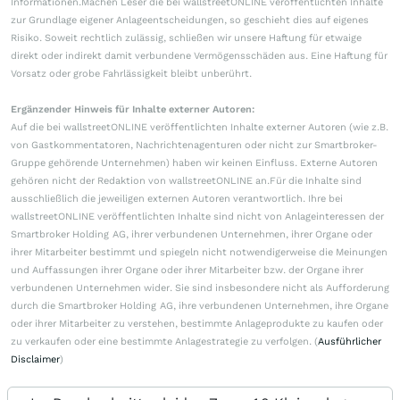
Informationen.Machen Leser die bei wallstreetONLINE veröffentlichten Inhalte
zur Grundlage eigener Anlageentscheidungen, so geschieht dies auf eigenes
Risiko. Soweit rechtlich zulässig, schließen wir unsere Haftung für etwaige
direkt oder indirekt damit verbundene Vermögensschäden aus. Eine Haftung für
Vorsatz oder grobe Fahrlässigkeit bleibt unberührt.
Ergänzender Hinweis für Inhalte externer Autoren:
Auf die bei wallstreetONLINE veröffentlichten Inhalte externer Autoren (wie z.B.
von Gastkommentatoren, Nachrichtenagenturen oder nicht zur Smartbroker-
Gruppe gehörende Unternehmen) haben wir keinen Einfluss. Externe Autoren
gehören nicht der Redaktion von wallstreetONLINE an.Für die Inhalte sind
ausschließlich die jeweiligen externen Autoren verantwortlich. Ihre bei
wallstreetONLINE veröffentlichten Inhalte sind nicht von Anlageinteressen der
Smartbroker Holding AG, ihrer verbundenen Unternehmen, ihrer Organe oder
ihrer Mitarbeiter bestimmt und spiegeln nicht notwendigerweise die Meinungen
und Auffassungen ihrer Organe oder ihrer Mitarbeiter bzw. der Organe ihrer
verbundenen Unternehmen wider. Sie sind insbesondere nicht als Aufforderung
durch die Smartbroker Holding AG, ihre verbundenen Unternehmen, ihre Organe
oder ihrer Mitarbeiter zu verstehen, bestimmte Anlageprodukte zu kaufen oder
zu verkaufen oder eine bestimmte Anlagestrategie zu verfolgen. (
Ausführlicher
Disclaimer
)