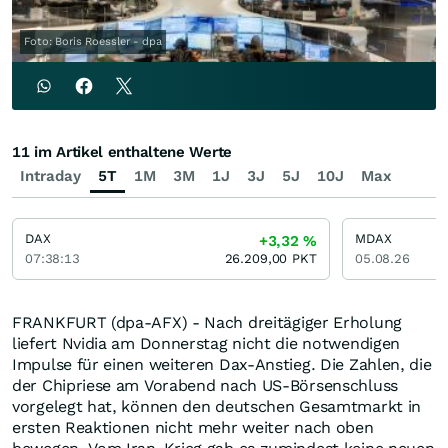
Foto: Boris Roessler - dpa
11 im Artikel enthaltene Werte
Intraday
5T
1M
3M
1J
3J
5J
10J
Max
DAX
MDAX
+3,32
%
07:38:13
26.209,00
PKT
05.08.26
FRANKFURT (dpa-AFX) - Nach dreitägiger Erholung
liefert Nvidia am Donnerstag nicht die notwendigen
Impulse für einen weiteren Dax-Anstieg. Die Zahlen, die
der Chipriese am Vorabend nach US-Börsenschluss
vorgelegt hat, können den deutschen Gesamtmarkt in
ersten Reaktionen nicht mehr weiter nach oben