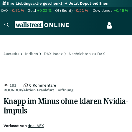
🎁 Ihre Lieblingsaktie geschenkt.
→ Jetzt Depot eröffnen
DAX
-0,51
%
Gold
+0,32
%
Öl (Brent)
-0,21
%
Dow Jones
+0,46
%
Indizes
DAX Index
Nachrichten zu DAX
Startseite
181
0 Kommentare
ROUNDUP/Aktien Frankfurt Eröffnung
Knapp im Minus ohne klaren Nvidia-
Impuls
Verfasst von
dpa-AFX