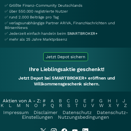
✅ Größte Finanz-Community Deutschlands
✅ über 550.000 registrierte Nutzer
✅ rund 2.000 Beiträge pro Tag
✅ verlagsunabhängige Partner ARIVA, FinanzNachrichten und
BörsenNews
✅ Jederzeit einfach handeln beim
SMARTBROKER+
✅ mehr als 25 Jahre Marktpräsenz
Jetzt Depot sichern
Ihre Lieblingsaktie geschenkt!
Jetzt Depot bei SMARTBROKER+ eröffnen und
Willkommensgeschenk sichern.
Aktien von A - Z:
#
A
B
C
D
E
F
G
H
I
J
K
L
M
N
O
P
Q
R
S
T
U
V
W
X
Y
Z
Impressum
Disclaimer
Datenschutz
Datenschutz-
Einstellungen
Nutzungsbedingungen