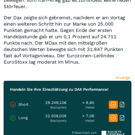
bewegen. Vom Iran-Krieg gab es zumindest keine neuen
Störfeuer.
Der Dax zeigte sich gebremst, nachdem er am Vortag
einen weiteren Schritt hin zur Marke von 25.000
Punkten gemacht hatte. Gegen Ende der ersten
Handelsstunde gab er um 0,1 Prozent auf 24.711
Punkte nach. Der MDax mit den mittelgroßen
deutschen Werten bewegte sich mit 31.847 Punkten
fast auf Vortagsniveau. Der Eurozonen-Leitindex
EuroStoxx lag moderat im Minus.
Anzeige
Handeln Sie Ihre Einschätzung zu DAX Performance!
29.249,10€
× 8,60
Short
Basispreis
Hebel
22.508,02€
× 7,06
Long
Basispreis
Hebel
Präsentiert von