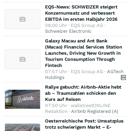
EQS-News: SCHWEIZER steigert
Konzernumsatz und verbessert
EBITDA im ersten Halbjahr 2026
08:00 Uhr · EQS Group AG ·
Schweizer Electronic
Galaxy Macau and Ant Bank
(Macao) Financial Services Station
Launches, Driving New Growth in
Tourism Consumption Through
Fintech
07:57 Uhr · EQS Group AG ·
AGTech
Holdings
Rallye gebucht: Airbnb-Aktie hebt
ab – Traumzahlen schicken den
Kurs auf Reisen
07:50 Uhr · wallstreetONLINE
Redaktion ·
Airbnb Registered (A)
Oesterreichische Post: Umsatzplus
trotz schwierigem Markt – E-