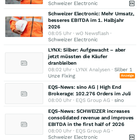
Schweizer Electronic
Schweizer Electronic: Mehr Umsatz,
besseres EBITDA im 1. Halbjahr
2026
08:05 Uhr · wO Newsflash ·
Schweizer Electronic
LYNX: Silber: Aufgewacht – aber
jetzt müssten die Käufer
dranbleiben
08:02 Uhr · LYNX Analysen ·
Silber 1
Unze Fixing
Anzeige
EQS-News: sino AG | High End
Brokerage: 102.276 Orders im Juli
08:00 Uhr · EQS Group AG ·
sino
EQS-News: SCHWEIZER increases
consolidated revenue and improves
EBITDA in the first half of 2026
08:00 Uhr · EQS Group AG ·
Schweizer Electronic