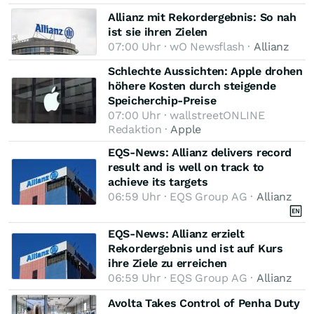
Allianz mit Rekordergebnis: So nah
ist sie ihren Zielen
07:00 Uhr · wO Newsflash ·
Allianz
Schlechte Aussichten: Apple drohen
höhere Kosten durch steigende
Speicherchip-Preise
07:00 Uhr · wallstreetONLINE
Redaktion ·
Apple
EQS-News: Allianz delivers record
result and is well on track to
achieve its targets
06:59 Uhr · EQS Group AG ·
Allianz
EQS-News: Allianz erzielt
Rekordergebnis und ist auf Kurs
ihre Ziele zu erreichen
06:59 Uhr · EQS Group AG ·
Allianz
Avolta Takes Control of Penha Duty