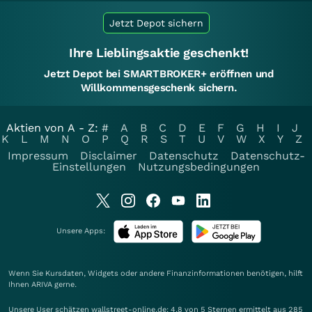
Jetzt Depot sichern
Ihre Lieblingsaktie geschenkt!
Jetzt Depot bei SMARTBROKER+ eröffnen und
Willkommensgeschenk sichern.
Aktien von A - Z:
#
A
B
C
D
E
F
G
H
I
J
K
L
M
N
O
P
Q
R
S
T
U
V
W
X
Y
Z
Impressum
Disclaimer
Datenschutz
Datenschutz-
Einstellungen
Nutzungsbedingungen
Unsere Apps:
Wenn Sie Kursdaten, Widgets oder andere Finanzinformationen benötigen, hilft
Ihnen
ARIVA
gerne.
Unsere User schätzen wallstreet-online.de: 4.8 von 5 Sternen ermittelt aus 285