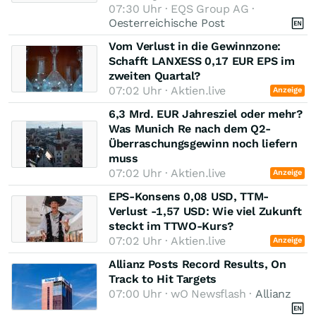
07:30 Uhr · EQS Group AG ·
Oesterreichische Post
Vom Verlust in die Gewinnzone:
Schafft LANXESS 0,17 EUR EPS im
zweiten Quartal?
07:02 Uhr · Aktien.live
Anzeige
6,3 Mrd. EUR Jahresziel oder mehr?
Was Munich Re nach dem Q2-
Überraschungsgewinn noch liefern
muss
07:02 Uhr · Aktien.live
Anzeige
EPS-Konsens 0,08 USD, TTM-
Verlust -1,57 USD: Wie viel Zukunft
steckt im TTWO-Kurs?
07:02 Uhr · Aktien.live
Anzeige
Allianz Posts Record Results, On
Track to Hit Targets
07:00 Uhr · wO Newsflash ·
Allianz