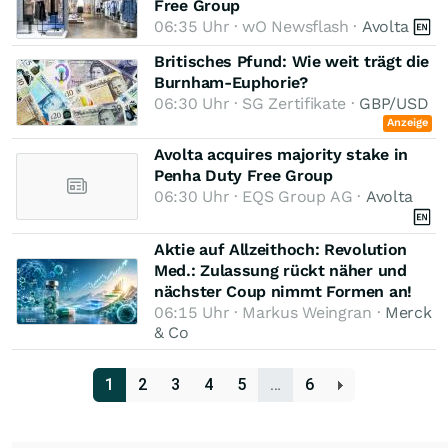
Free Group
06:35 Uhr · wO Newsflash ·
Avolta
Britisches Pfund: Wie weit trägt die
Burnham-Euphorie?
06:30 Uhr · SG Zertifikate ·
GBP/USD
Anzeige
Avolta acquires majority stake in
Penha Duty Free Group
06:30 Uhr · EQS Group AG ·
Avolta
Aktie auf Allzeithoch: Revolution
Med.: Zulassung rückt näher und
nächster Coup nimmt Formen an!
06:15 Uhr · Markus Weingran ·
Merck
& Co
1
2
3
4
5
…
6