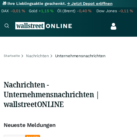
🎁 Ihre Lieblingsaktie geschenkt.
→ Jetzt Depot eröffnen
DAX
-0,01
%
Gold
+1,15
%
Öl (Brent)
-0,40
%
Dow Jones
-0,11
%
Nachrichten
Unternehmensnachrichten
Startseite
Nachrichten -
Unternehmensnachrichten |
wallstreetONLINE
Neueste Meldungen