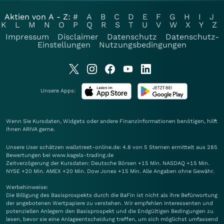
Aktien von A - Z:
#
A
B
C
D
E
F
G
H
I
J
K
L
M
N
O
P
Q
R
S
T
U
V
W
X
Y
Z
Impressum
Disclaimer
Datenschutz
Datenschutz-
Einstellungen
Nutzungsbedingungen
Unsere Apps:
Wenn Sie Kursdaten, Widgets oder andere Finanzinformationen benötigen, hilft
Ihnen
ARIVA
gerne.
Unsere User schätzen wallstreet-online.de: 4.8 von 5 Sternen ermittelt aus 285
Bewertungen bei www.kagels-trading.de
Zeitverzögerung der Kursdaten: Deutsche Börsen +15 Min. NASDAQ +15 Min.
NYSE +20 Min. AMEX +20 Min. Dow Jones +15 Min. Alle Angaben ohne Gewähr.
Werbehinweise:
Die Billigung des Basisprospekts durch die BaFin ist nicht als ihre Befürwortung
der angebotenen Wertpapiere zu verstehen. Wir empfehlen Interessenten und
potenziellen Anlegern den Basisprospekt und die Endgültigen Bedingungen zu
lesen, bevor sie eine Anlageentscheidung treffen, um sich möglichst umfassend