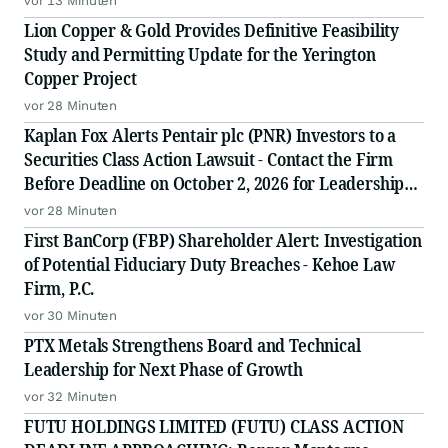
vor 13 Minuten
Lion Copper & Gold Provides Definitive Feasibility
Study and Permitting Update for the Yerington
Copper Project
vor 28 Minuten
Kaplan Fox Alerts Pentair plc (PNR) Investors to a
Securities Class Action Lawsuit - Contact the Firm
Before Deadline on October 2, 2026 for Leadership
Role
vor 28 Minuten
First BanCorp (FBP) Shareholder Alert: Investigation
of Potential Fiduciary Duty Breaches - Kehoe Law
Firm, P.C.
vor 30 Minuten
PTX Metals Strengthens Board and Technical
Leadership for Next Phase of Growth
vor 32 Minuten
FUTU HOLDINGS LIMITED (FUTU) CLASS ACTION