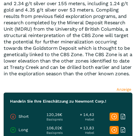
and 2.34 g/t silver over 155 meters, including 1.24 g/t
gold and 4.35 g/t silver over 53 meters. Compiling
results from previous field exploration programs, and
research completed by the Mineral Deposit Research
Unit (MDRU) from the University of British Columbia, a
structural reinterpretation of the CBS Zone will target
the potential for further mineralization occurring
towards the Goldstorm Deposit which is thought to be
genetically linked to the CBS Zone. The CBS Zone is at a
lower elevation than the other zones identified to date
at Treaty Creek and can be drilled both earlier and later
in the exploration season than the other known zones.
Anzeige
Handeln Sie Ihre Einschätzung zu Newmont Corp.!
120,26€
× 14,43
Short
Basispreis
Hebel
106,02€
× 13,83
Long
Basispreis
Hebel