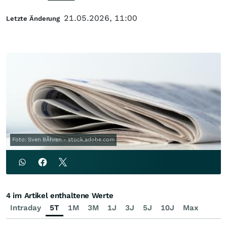
21.05.2026, 11:00
Letzte Änderung
Foto: Sven BÃhren - stock.adobe.com
4 im Artikel enthaltene Werte
Intraday
5T
1M
3M
1J
3J
5J
10J
Max