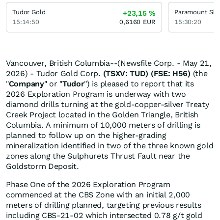
Tudor Gold
+23,15
%
15:14:50
0,6160
EUR
15:30:20
Vancouver, British Columbia--(Newsfile Corp. - May 21,
2026) - Tudor Gold Corp.
(TSXV: TUD) (FSE: H56)
(the
"
Company
" or "
Tudor
") is pleased to report that its
2026 Exploration Program is underway with two
diamond drills turning at the gold-copper-silver Treaty
Creek Project located in the Golden Triangle, British
Columbia. A minimum of 10,000 meters of drilling is
planned to follow up on the higher-grading
mineralization identified in two of the three known gold
zones along the Sulphurets Thrust Fault near the
Goldstorm Deposit.
Phase One of the 2026 Exploration Program
commenced at the CBS Zone with an initial 2,000
meters of drilling planned, targeting previous results
including CBS-21-02 which intersected 0.78 g/t gold