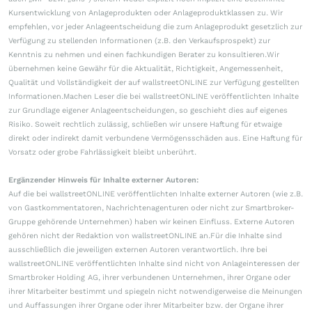
Kursentwicklung von Anlageprodukten oder Anlageproduktklassen zu. Wir
empfehlen, vor jeder Anlageentscheidung die zum Anlageprodukt gesetzlich zur
Verfügung zu stellenden Informationen (z.B. den Verkaufsprospekt) zur
Kenntnis zu nehmen und einen fachkundigen Berater zu konsultieren.Wir
übernehmen keine Gewähr für die Aktualität, Richtigkeit, Angemessenheit,
Qualität und Vollständigkeit der auf wallstreetONLINE zur Verfügung gestellten
Informationen.Machen Leser die bei wallstreetONLINE veröffentlichten Inhalte
zur Grundlage eigener Anlageentscheidungen, so geschieht dies auf eigenes
Risiko. Soweit rechtlich zulässig, schließen wir unsere Haftung für etwaige
direkt oder indirekt damit verbundene Vermögensschäden aus. Eine Haftung für
Vorsatz oder grobe Fahrlässigkeit bleibt unberührt.
Ergänzender Hinweis für Inhalte externer Autoren:
Auf die bei wallstreetONLINE veröffentlichten Inhalte externer Autoren (wie z.B.
von Gastkommentatoren, Nachrichtenagenturen oder nicht zur Smartbroker-
Gruppe gehörende Unternehmen) haben wir keinen Einfluss. Externe Autoren
gehören nicht der Redaktion von wallstreetONLINE an.Für die Inhalte sind
ausschließlich die jeweiligen externen Autoren verantwortlich. Ihre bei
wallstreetONLINE veröffentlichten Inhalte sind nicht von Anlageinteressen der
Smartbroker Holding AG, ihrer verbundenen Unternehmen, ihrer Organe oder
ihrer Mitarbeiter bestimmt und spiegeln nicht notwendigerweise die Meinungen
und Auffassungen ihrer Organe oder ihrer Mitarbeiter bzw. der Organe ihrer