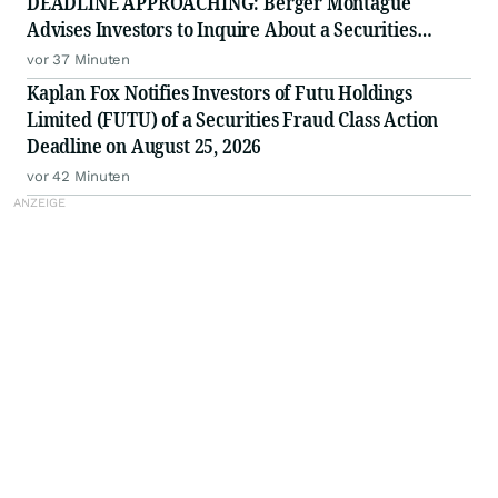
DEADLINE APPROACHING: Berger Montague
Advises Investors to Inquire About a Securities
Fraud Class Action by August 25, 2026
vor 37 Minuten
Kaplan Fox Notifies Investors of Futu Holdings
Limited (FUTU) of a Securities Fraud Class Action
Deadline on August 25, 2026
vor 42 Minuten