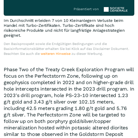
Präsentiert von
Im Durchschnitt erleiden 7 von 10 Kleinanlegern Verluste beim
Handel mit Turbo-Zertifikaten. Turbo-Zertifikate sind hoch
risikoreiche Produkte und nicht für langfristige Anlagestrategien
geeignet.
Den Basisprospekt sowie die Endgültigen Bedingungen und die
Basisinformationsblätter erhalten Sie bei Klick auf das Disclaimer Dokument.
Beachten Sie auch die
weiteren Hinweise
zu dieser Werbung.
Phase Two of the Treaty Creek Exploration Program will
focus on the Perfectstorm Zone, following up on
geophysics completed in 2022 and on higher-grade drill
hole intercepts intersected in the 2023 drill program. In
2023's drill program, hole PS-23-10 intersected 1.23
g/t gold and 3.43 g/t silver over 102.15 meters,
including 42.5 meters grading 1.80 g/t gold and 5.76
g/t silver. The Perfectstorm Zone will be targeted to
follow up on both porphyry gold/silver/copper
mineralization hosted within potassic altered diorites
similar to those observed in the Goldstorm Deposit