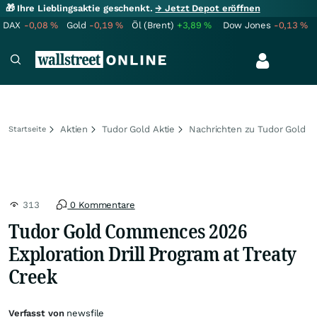
🎁 Ihre Lieblingsaktie geschenkt.
→ Jetzt Depot eröffnen
DAX
-0,08
%
Gold
-0,19
%
Öl (Brent)
+3,89
%
Dow Jones
-0,13
%
Aktien
Tudor Gold Aktie
Nachrichten zu Tudor Gold
Startseite
313
0 Kommentare
Tudor Gold Commences 2026
Exploration Drill Program at Treaty
Creek
Verfasst von
newsfile