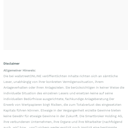
Disclaimer
Allgemeiner Hinweis:
Die bei wallstreetONLINE veröffentlichten Inhalte richten sich an sämtliche
Leser, unabhängig von ihrer konkreten Vermögenssituation, ihrem
Anlageverhalten oder ihren Anlagezielen. Sie berücksichtigen in keiner Weise die
individuelle Situation des einzelnen Lesers und ersetzen keine auf seine
individuellen Bedürfnisse ausgerichtete, fachkundige Anlageberatung.Der
Erwerb von Wertpapieren birgt Risiken, die zum Totalverlust des eingesetzten
Kapitals führen können. Etwaige in der Vergangenheit erzielte Gewinne bieten
keine Gewähr für etwaige Gewinne in der Zukunft. Die Smartbroker Holding AG,
ihre verbundenen Unternehmen, ihre Organe und ihre Mitarbeiter (nachfolgend
auch „wir“ bzw. „uns“) sichern weder explizit noch implizit eine bestimmte