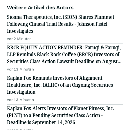
Weitere Artikel des Autors
Sionna Therapeutics, Inc. (SION) Shares Plummet
Following Clinical Trial Results - Johnson Fistel
Investigates
vor 2 Minuten
BRCB EQUITY ACTION REMINDER: Faruqi & Faruqi,
LLP Reminds Black Rock Coffee (BRCB) Investors of
Securities Class Action Lawsuit Deadline on August
17, 2026
vor 13 Minuten
Kaplan Fox Reminds Investors of Alignment
Healthcare, Inc. (ALHC) of an Ongoing Securities
Investigation
vor 13 Minuten
Kaplan Fox Alerts Investors of Planet Fitness, Inc.
(PLNT) to a Pending Securities Class Action -
Deadline is September 14, 2026