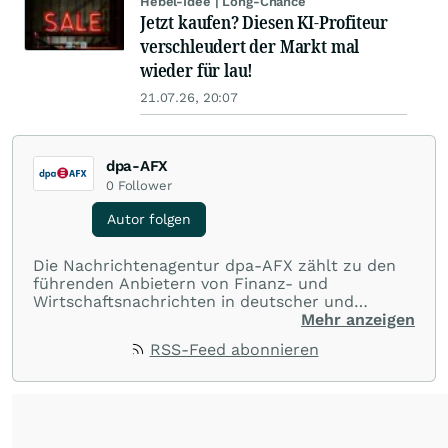
Hebel-Idee | Long-Chance
Jetzt kaufen? Diesen KI-Profiteur
verschleudert der Markt mal
wieder für lau!
21.07.26, 20:07
dpa-AFX
0
Follower
Autor folgen
Die Nachrichtenagentur dpa-AFX zählt zu den
führenden Anbietern von Finanz- und
Wirtschaftsnachrichten in deutscher und
englischer Sprache. Gestützt auf ein
Mehr anzeigen
internationales Agentur-Netzwerk berichtet
RSS-Feed abonnieren
dpa-AFX unabhängig, zuverlässig und schnell
von allen wichtigen Finanzstandorten der Welt.
Die Nutzung der Inhalte in Form eines RSS-
Feeds ist ausschließlich für private und nicht
kommerzielle Internetangebote zulässig. Eine