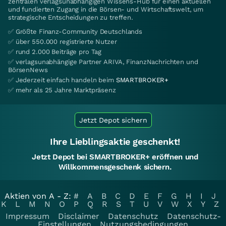
zentralen verlagsunabhängigen Wissens-Hub für einen aktuellen
und fundierten Zugang in die Börsen- und Wirtschaftswelt, um
strategische Entscheidungen zu treffen.
✅ Größte Finanz-Community Deutschlands
✅ über 550.000 registrierte Nutzer
✅ rund 2.000 Beiträge pro Tag
✅ verlagsunabhängige Partner ARIVA, FinanzNachrichten und
BörsenNews
✅ Jederzeit einfach handeln beim
SMARTBROKER+
✅ mehr als 25 Jahre Marktpräsenz
Jetzt Depot sichern
Ihre Lieblingsaktie geschenkt!
Jetzt Depot bei SMARTBROKER+ eröffnen und
Willkommensgeschenk sichern.
Aktien von A - Z:
#
A
B
C
D
E
F
G
H
I
J
K
L
M
N
O
P
Q
R
S
T
U
V
W
X
Y
Z
Impressum
Disclaimer
Datenschutz
Datenschutz-
Einstellungen
Nutzungsbedingungen