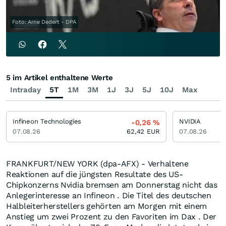
Foto: Arne Dedert - DPA
5 im Artikel enthaltene Werte
Intraday
5T
1M
3M
1J
3J
5J
10J
Max
Infineon Technologies
NVIDIA
-0,26
%
07.08.26
62,42
EUR
07.08.26
FRANKFURT/NEW YORK (dpa-AFX) - Verhaltene
Reaktionen auf die jüngsten Resultate des US-
Chipkonzerns Nvidia bremsen am Donnerstag nicht das
Anlegerinteresse an Infineon . Die Titel des deutschen
Halbleiterherstellers gehörten am Morgen mit einem
Anstieg um zwei Prozent zu den Favoriten im Dax . Der