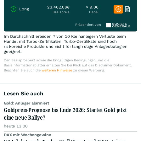
23.462,08€
× 9,06
Long
Basispreis
Hebel
Präsentiert von
Im Durchschnitt erleiden 7 von 10 Kleinanlegern Verluste beim
Handel mit Turbo-Zertifikaten. Turbo-Zertifikate sind hoch
risikoreiche Produkte und nicht für langfristige Anlagestrategien
geeignet.
Den Basisprospekt sowie die Endgültigen Bedingungen und die
Basisinformationsblätter erhalten Sie bei Klick auf das Disclaimer Dokument.
Beachten Sie auch die
weiteren Hinweise
zu dieser Werbung.
Lesen Sie auch
Gold: Anleger alarmiert
Goldpreis-Prognose bis Ende 2026: Startet Gold jetzt
eine neue Rallye?
heute 13:00
DAX mit Wochengewinn