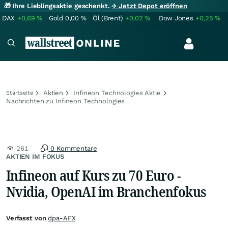
🎁 Ihre Lieblingsaktie geschenkt.
→ Jetzt Depot eröffnen
DAX
+0,69
%
Gold
0,00
%
Öl (Brent)
+0,02
%
Dow Jones
+0,25
%
Aktien
Infineon Technologies Aktie
Startseite
Nachrichten zu Infineon Technologies
261
0 Kommentare
AKTIEN IM FOKUS
Infineon auf Kurs zu 70 Euro -
Nvidia, OpenAI im Branchenfokus
Verfasst von
dpa-AFX