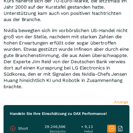
Kurs näherte sich der 70-Euro-Marke, die letztmals im
Jahr 2000 auf der Kurstafel gestanden hatte.
Unterstützung kam auch von positiven Nachtrichten
aus der Branche.
Nvidia bewegten sich im vorbörslichen US-Handel nicht
groß von der Stelle, nachdem mit starken Zahlen die
hohen Erwartungen erfüllt oder sogar übertroffen
wurden. Etwas gestützt wurde Infineon aber durch eine
gute Branchenstimmung, die aus Asien überschwappte.
Der Experte Jim Reid von der Deutschen Bank verwies
dort auf einen Kurssprung bei LG Electronics in
Südkorea, den er mit Signalen des Nvidia-Chefs Jensen
Huang hinsichtlich KI und Robotik in Zusammenhang
brachte.
Anzeige
Handeln Sie Ihre Einschätzung zu DAX Performance!
29.246,56€
× 9,13
Short
Basispreis
Hebel