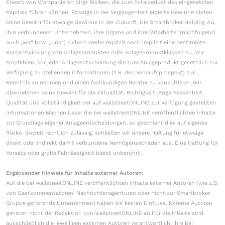
Erwerb von Wertpapieren birgt Risiken, die zum Totalverlust des eingesetzten
Kapitals führen können. Etwaige in der Vergangenheit erzielte Gewinne bieten
keine Gewähr für etwaige Gewinne in der Zukunft. Die Smartbroker Holding AG,
ihre verbundenen Unternehmen, ihre Organe und ihre Mitarbeiter (nachfolgend
auch „wir“ bzw. „uns“) sichern weder explizit noch implizit eine bestimmte
Kursentwicklung von Anlageprodukten oder Anlageproduktklassen zu. Wir
empfehlen, vor jeder Anlageentscheidung die zum Anlageprodukt gesetzlich zur
Verfügung zu stellenden Informationen (z.B. den Verkaufsprospekt) zur
Kenntnis zu nehmen und einen fachkundigen Berater zu konsultieren.Wir
übernehmen keine Gewähr für die Aktualität, Richtigkeit, Angemessenheit,
Qualität und Vollständigkeit der auf wallstreetONLINE zur Verfügung gestellten
Informationen.Machen Leser die bei wallstreetONLINE veröffentlichten Inhalte
zur Grundlage eigener Anlageentscheidungen, so geschieht dies auf eigenes
Risiko. Soweit rechtlich zulässig, schließen wir unsere Haftung für etwaige
direkt oder indirekt damit verbundene Vermögensschäden aus. Eine Haftung für
Vorsatz oder grobe Fahrlässigkeit bleibt unberührt.
Ergänzender Hinweis für Inhalte externer Autoren:
Auf die bei wallstreetONLINE veröffentlichten Inhalte externer Autoren (wie z.B.
von Gastkommentatoren, Nachrichtenagenturen oder nicht zur Smartbroker-
Gruppe gehörende Unternehmen) haben wir keinen Einfluss. Externe Autoren
gehören nicht der Redaktion von wallstreetONLINE an.Für die Inhalte sind
ausschließlich die jeweiligen externen Autoren verantwortlich. Ihre bei