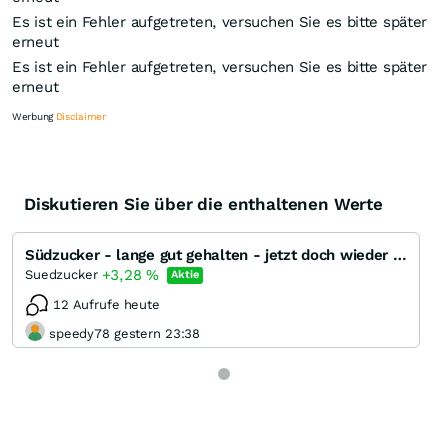
Es ist ein Fehler aufgetreten, versuchen Sie es bitte später
erneut
Es ist ein Fehler aufgetreten, versuchen Sie es bitte später
erneut
Werbung
Disclaimer
Diskutieren Sie über die enthaltenen Werte
Knock-Out-Suche
Optionsschein-Suche
Südzucker - lange gut gehalten - jetzt doch wieder billig
Zertifikate-Suche
+3,28
%
Suedzucker
Aktie
12 Aufrufe heute
speedy78 gestern 23:38