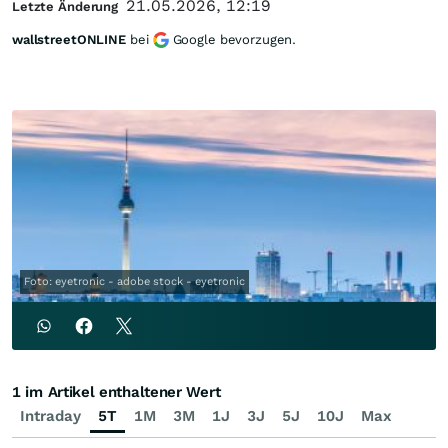
21.05.2026, 12:19
Letzte Änderung
wallstreetONLINE
bei
Google bevorzugen.
Foto: eyetronic - adobe stock - eyetronic
1 im Artikel enthaltener Wert
Intraday
5T
1M
3M
1J
3J
5J
10J
Max