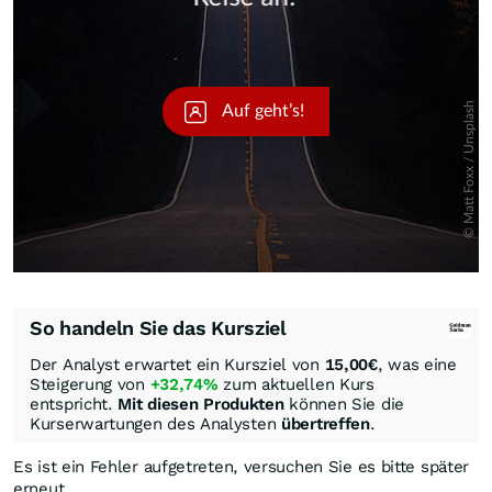
So handeln Sie das Kursziel
Der Analyst erwartet ein Kursziel von
15,00
€
, was eine
Steigerung von
+32,74%
zum aktuellen Kurs
entspricht.
Mit diesen Produkten
können Sie die
Kurserwartungen des Analysten
übertreffen
.
Es ist ein Fehler aufgetreten, versuchen Sie es bitte später
erneut