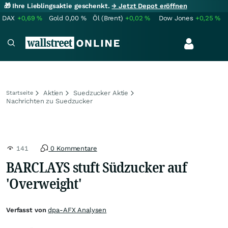
🎁 Ihre Lieblingsaktie geschenkt.
→ Jetzt Depot eröffnen
DAX
+0,69
%
Gold
0,00
%
Öl (Brent)
+0,02
%
Dow Jones
+0,25
%
Aktien
Suedzucker Aktie
Startseite
Nachrichten zu Suedzucker
141
0 Kommentare
BARCLAYS stuft Südzucker auf
'Overweight'
Verfasst von
dpa-AFX Analysen