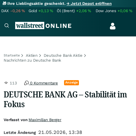
🎁 Ihre Lieblingsaktie geschenkt.
→ Jetzt Depot eröffnen
DAX
-0,26
%
Gold
+0,13
%
Öl (Brent)
+2,06
%
Dow Jones
+0,06
%
Aktien
Deutsche Bank Aktie
Startseite
Nachrichten zu Deutsche Bank
Anzeige
113
0 Kommentare
DEUTSCHE BANK AG – Stabilität im
Fokus
Verfasst von
Maximilian Berger
21.05.2026, 13:38
Letzte Änderung