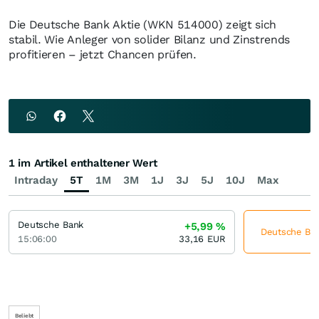
Die Deutsche Bank Aktie (WKN 514000) zeigt sich
stabil. Wie Anleger von solider Bilanz und Zinstrends
profitieren – jetzt Chancen prüfen.
1 im Artikel enthaltener Wert
Intraday
5T
1M
3M
1J
3J
5J
10J
Max
Deutsche Bank
+5,99
%
Deutsche Bank
15:06:00
33,16
EUR
Beliebt