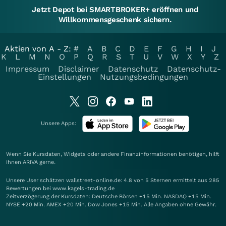
Jetzt Depot bei SMARTBROKER+ eröffnen und
Willkommensgeschenk sichern.
Aktien von A - Z:
#
A
B
C
D
E
F
G
H
I
J
K
L
M
N
O
P
Q
R
S
T
U
V
W
X
Y
Z
Impressum
Disclaimer
Datenschutz
Datenschutz-
Einstellungen
Nutzungsbedingungen
Unsere Apps:
Wenn Sie Kursdaten, Widgets oder andere Finanzinformationen benötigen, hilft
Ihnen
ARIVA
gerne.
Unsere User schätzen wallstreet-online.de: 4.8 von 5 Sternen ermittelt aus 285
Bewertungen bei www.kagels-trading.de
Zeitverzögerung der Kursdaten: Deutsche Börsen +15 Min. NASDAQ +15 Min.
NYSE +20 Min. AMEX +20 Min. Dow Jones +15 Min. Alle Angaben ohne Gewähr.