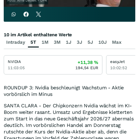
Foto: Arne Dedert - DPA
10 im Artikel enthaltene Werte
Intraday
5T
1M
3M
1J
3J
5J
10J
Max
NVIDIA
easyJet
+11,38
%
11:03:05
194,54
EUR
10:02:52
ROUNDUP 3: Nvidia beschleunigt Wachstum - Aktie
vorbörslich im Minus
SANTA CLARA - Der Chipkonzern Nvidia wächst im KI-
Boom weiter rasant. Umsatz und Ergebnisse kletterten
zum Start in das neue Geschäftsjahr 2026/27 abermals
deutlich. Im vorbörslichen Handel am Donnerstag
rutschte der Kurs der Nvidia-Aktie aber ab, denn die
Erwartungen im Vorfeld der Zahlenvorlage waren