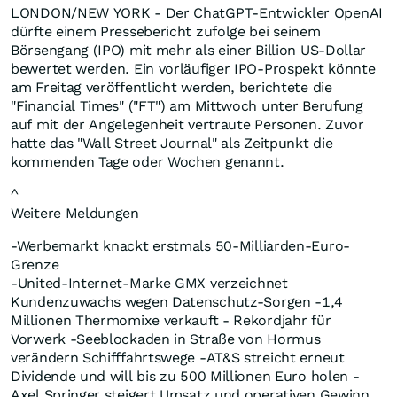
LONDON/NEW YORK - Der ChatGPT-Entwickler OpenAI
dürfte einem Pressebericht zufolge bei seinem
Börsengang (IPO) mit mehr als einer Billion US-Dollar
bewertet werden. Ein vorläufiger IPO-Prospekt könnte
am Freitag veröffentlicht werden, berichtete die
"Financial Times" ("FT") am Mittwoch unter Berufung
auf mit der Angelegenheit vertraute Personen. Zuvor
hatte das "Wall Street Journal" als Zeitpunkt die
kommenden Tage oder Wochen genannt.
^
Weitere Meldungen
-Werbemarkt knackt erstmals 50-Milliarden-Euro-
Grenze
-United-Internet-Marke GMX verzeichnet
Kundenzuwachs wegen Datenschutz-Sorgen -1,4
Millionen Thermomixe verkauft - Rekordjahr für
Vorwerk -Seeblockaden in Straße von Hormus
verändern Schifffahrtswege -AT&S streicht erneut
Dividende und will bis zu 500 Millionen Euro holen -
Axel Springer steigert Umsatz und operativen Gewinn