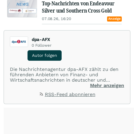
Top-Nachrichten von Endeavour
Silver und Southern Cross Gold
07.08.26, 16:20
Anzeige
dpa-AFX
0
Follower
Autor folgen
Die Nachrichtenagentur dpa-AFX zählt zu den
führenden Anbietern von Finanz- und
Wirtschaftsnachrichten in deutscher und
englischer Sprache. Gestützt auf ein
Mehr anzeigen
internationales Agentur-Netzwerk berichtet
RSS-Feed abonnieren
dpa-AFX unabhängig, zuverlässig und schnell
von allen wichtigen Finanzstandorten der Welt.
Die Nutzung der Inhalte in Form eines RSS-
Feeds ist ausschließlich für private und nicht
kommerzielle Internetangebote zulässig. Eine
dauerhafte Archivierung der dpa-AFX-
Nachrichten auf diesen Seiten ist nicht zulässig.