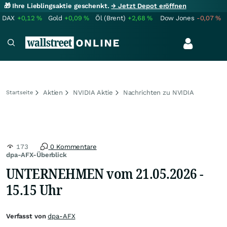
🎁 Ihre Lieblingsaktie geschenkt.
→ Jetzt Depot eröffnen
DAX
+0,12
%
Gold
+0,09
%
Öl (Brent)
+2,68
%
Dow Jones
-0,07
%
Aktien
NVIDIA Aktie
Nachrichten zu NVIDIA
Startseite
173
0 Kommentare
dpa-AFX-Überblick
UNTERNEHMEN vom 21.05.2026 -
15.15 Uhr
Verfasst von
dpa-AFX