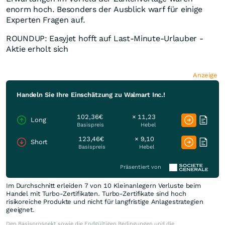
enorm hoch. Besonders der Ausblick warf für einige
Experten Fragen auf.
ROUNDUP: Easyjet hofft auf Last-Minute-Urlauber -
Aktie erholt sich
Anzeige
Handeln Sie Ihre Einschätzung zu Walmart Inc.!
102,36€
× 11,23
Long
Basispreis
Hebel
123,46€
× 9,10
Short
Basispreis
Hebel
Präsentiert von
Im Durchschnitt erleiden 7 von 10 Kleinanlegern Verluste beim
Handel mit Turbo-Zertifikaten. Turbo-Zertifikate sind hoch
risikoreiche Produkte und nicht für langfristige Anlagestrategien
geeignet.
Den Basisprospekt sowie die Endgültigen Bedingungen und die