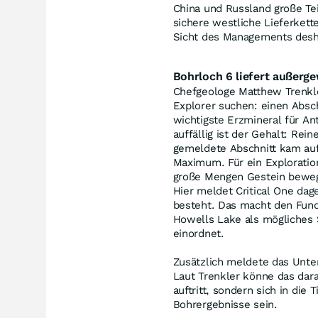
China und Russland große Te
sichere westliche Lieferket
Sicht des Managements desha
Bohrloch 6 liefert außerg
Chefgeologe Matthew Trenkle
Explorer suchen: einen Abschn
wichtigste Erzmineral für A
auffällig ist der Gehalt: Rei
gemeldete Abschnitt kam auf 
Maximum. Für ein Exploratio
große Mengen Gestein beweg
Hier meldet Critical One da
besteht. Das macht den Fun
Howells Lake als mögliches 
einordnet.
Zusätzlich meldete das Unte
Laut Trenkler könne das dara
auftritt, sondern sich in die
Bohrergebnisse sein.