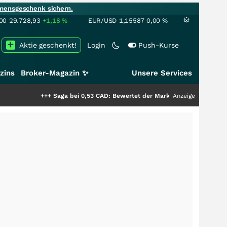
mensgeschenk sichern.
00
29.728,93
+1,18
%
EUR/USD
1,15587
0,00
%
Aktie geschenkt!
Login
Push-Kurse
zins
Broker-Magazin ✨
Unsere Services
+++
Saga bei 0,53 CAD: Bewertet der Markt noch immer nur die Hälfte der S
Anzeige