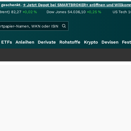
ie geschenkt.
→ Jetzt Depot bei SMARTBROKER+ eröffnen und Willkom
Brent)
82,27
+0,02
%
Dow Jones
54.036,10
+0,25
%
US Tech 1
ETFs
Anleihen
Derivate
Rohstoffe
Krypto
Devisen
Fest