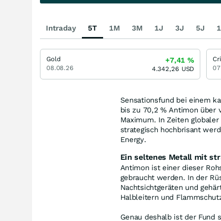
Intraday
5T
1M
3M
1J
3J
5J
1
Gold
Cr
+7,41
%
08.08.26
07
4.342,26
USD
Sensationsfund bei einem k
bis zu 70,2 % Antimon über 
Maximum. In Zeiten globaler
strategisch hochbrisant werd
Energy.
Ein seltenes Metall mit s
Antimon ist einer dieser Roh
gebraucht werden. In der Rüs
Nachtsichtgeräten und gehärt
Halbleitern und Flammschutz
Genau deshalb ist der Fund 