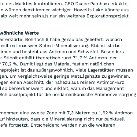
ile des Marktes kontrollieren. CEO Duane Parnham erklärte,
ten würden damit immer wichtiger. Howells Lake könnte aus
lb weit mehr sein als nur ein weiteres Explorationsprojekt.
ewöhnliche Werte
r erklärte, Bohrloch 6 habe genau das geliefert, wonach
itt mit massiver Stibnit-Mineralisierung. Stibnit ist das
ntimon und besteht aus Antimon und Schwefel. Besonders
ner Stibnit enthält theoretisch rund 71,7 % Antimon, der
70,2 %. Damit liegt das Material fast am natürlichen
nsprojekt ist das außergewöhnlich. Viele Lagerstätten müssen
en, um vergleichsweise geringe Metallgehalte zu gewinnen.
gegen einen Abschnitt, der nahezu aus reinem Antimon-Erz
d so bemerkenswert und erklärt, warum das Management
Schlüsselprojekt für die nordamerikanische Antimonversorgung
rnehmen eine zweite Zone mit 7,3 Metern zu 1,62 % Antimon.
uf hindeuten, dass die Mineralisierung nicht nur punktuell
 Tiefe fortsetzt. Entscheidend werden nun die weiteren