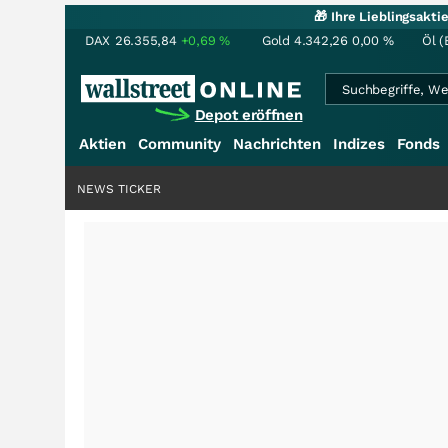
🎁 Ihre Lieblingsakt
DAX
26.355,84
+0,69
%
Gold
4.342,26
0,00
%
Öl (
Depot eröffnen
Aktien
Community
Nachrichten
Indizes
Fonds
NEWS TICKER