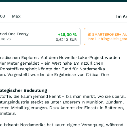
0J
Max
Im Ar
itical One Energy
+16,00
%
🎁 SMARTBROKER+ Akt
Ihre Lieblingsaktie ge
.08.26
0,6240
EUR
anadischen Explorer: Auf dem Howells-Lake-Projekt wurden
vier Meter gemeldet – ein Wert nahe am natürlichen
 Rohstoffknappheit könnte der Fund für Nordamerika
en. Vorgestellt wurden die Ergebnisse von Critical One
trategischer Bedeutung
stoffe, die kaum jemand kennt – bis man merkt, wo sie überall
tungsindustrie steckt es unter anderem in Munition, Zündern,
eten Metalllegierungen. Dazu kommt der Einsatz in Batterien,
mitteln.
so brisant: Nordamerika hat kaum eigene Versorgung, während