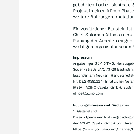
gebohrten Löcher sichtbare St
Projekt in einer frühen Phas
weitere Bohrungen, metallu
Ein zusätzlicher Baustein i
Chief Solomon Atlookan erk
Planung der Arbeiten eingebu
wichtigen organisatorischen
Impressum
Angaben gemäß § 5 TMG: Herausgeber
Soden-Straße 24/1 73728 Esslingen 
Esslingen am Neckar · Handelsregist
Nr. DE279391117 · Inhaltlicher Vera
(RStV): AXINO Capital GmbH, Eugen
office@axino.com
Nutzungshinweise und Disclaimer
1. Gegenstand
Diese allgemeinen Nutzungsbedingun
der AXINO Capital GmbH und deren U
https://www.youtube.com/channel/