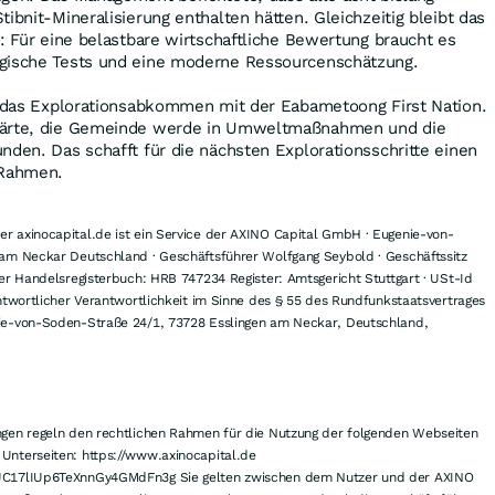
ibnit-Mineralisierung enthalten hätten. Gleichzeitig bleibt das
e: Für eine belastbare wirtschaftliche Bewertung braucht es
rgische Tests und eine moderne Ressourcenschätzung.
st das Explorationsabkommen mit der Eabametoong First Nation.
lärte, die Gemeinde werde in Umweltmaßnahmen und die
nden. Das schafft für die nächsten Explorationsschritte einen
 Rahmen.
 axinocapital.de ist ein Service der AXINO Capital GmbH · Eugenie-von-
am Neckar Deutschland · Geschäftsführer Wolfgang Seybold · Geschäftssitz
er Handelsregisterbuch: HRB 747234 Register: Amtsgericht Stuttgart · USt-Id
ntwortlicher Verantwortlichkeit im Sinne des § 55 des Rundfunkstaatsvertrages
ie-von-Soden-Straße 24/1, 73728 Esslingen am Neckar, Deutschland,
gen regeln den rechtlichen Rahmen für die Nutzung der folgenden Webseiten
nterseiten: https://www.axinocapital.de
UC17lIUp6TeXnnGy4GMdFn3g Sie gelten zwischen dem Nutzer und der AXINO