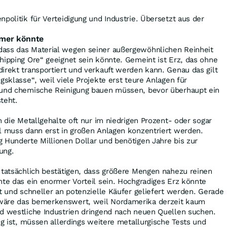
npolitik für Verteidigung und Industrie. Übersetzt aus der
hmer könnte
ass das Material wegen seiner außergewöhnlichen Reinheit
hipping Ore“ geeignet sein könnte. Gemeint ist Erz, das ohne
irekt transportiert und verkauft werden kann. Genau das gilt
gsklasse“, weil viele Projekte erst teure Anlagen für
 und chemische Reinigung bauen müssen, bevor überhaupt ein
teht.
n die Metallgehalte oft nur im niedrigen Prozent- oder sogar
l muss dann erst in großen Anlagen konzentriert werden.
 Hunderte Millionen Dollar und benötigen Jahre bis zur
ung.
 tatsächlich bestätigen, dass größere Mengen nahezu reinen
nte das ein enormer Vorteil sein. Hochgradiges Erz könnte
et und schneller an potenzielle Käufer geliefert werden. Gerade
wäre das bemerkenswert, weil Nordamerika derzeit kaum
nd westliche Industrien dringend nach neuen Quellen suchen.
ig ist, müssen allerdings weitere metallurgische Tests und