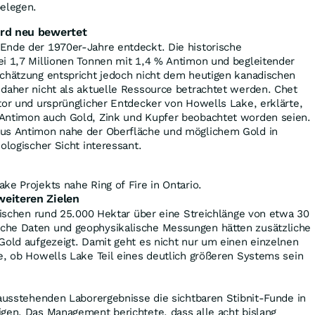
belegen.
ird neu bewertet
Ende der 1970er-Jahre entdeckt. Die historische
ei 1,7 Millionen Tonnen mit 1,4 % Antimon und begleitender
Schätzung entspricht jedoch nicht dem heutigen kanadischen
daher nicht als aktuelle Ressource betrachtet werden. Chet
tor und ursprünglicher Entdecker von Howells Lake, erklärte,
Antimon auch Gold, Zink und Kupfer beobachtet worden seien.
aus Antimon nahe der Oberfläche und möglichem Gold in
ologischer Sicht interessant.
ke Projekts nahe Ring of Fire in Ontario.
weiteren Zielen
zwischen rund 25.000 Hektar über eine Streichlänge von etwa 30
che Daten und geophysikalische Messungen hätten zusätzliche
Gold aufgezeigt. Damit geht es nicht nur um einen einzelnen
e, ob Howells Lake Teil eines deutlich größeren Systems sein
 ausstehenden Laborergebnisse die sichtbaren Stibnit-Funde in
gen. Das Management berichtete, dass alle acht bislang