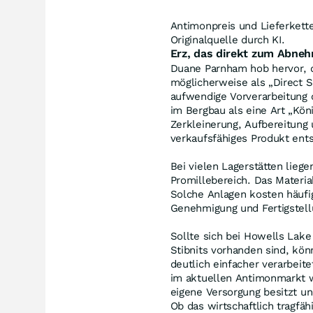
Antimonpreis und Lieferkette
Originalquelle durch KI.
Erz, das direkt zum Abne
Duane Parnham hob hervor, d
möglicherweise als „Direct S
aufwendige Vorverarbeitung d
im Bergbau als eine Art „Köni
Zerkleinerung, Aufbereitung
verkaufsfähiges Produkt ents
Bei vielen Lagerstätten liege
Promillebereich. Das Materia
Solche Anlagen kosten häufig
Genehmigung und Fertigstell
Sollte sich bei Howells Lake
Stibnits vorhanden sind, kön
deutlich einfacher verarbeit
im aktuellen Antimonmarkt 
eigene Versorgung besitzt u
Ob das wirtschaftlich tragfäh