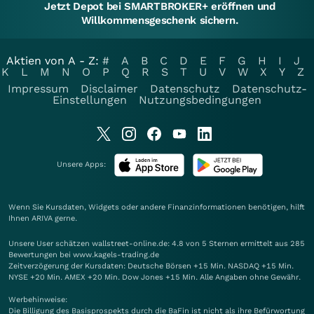
Jetzt Depot bei SMARTBROKER+ eröffnen und
Willkommensgeschenk sichern.
Aktien von A - Z:
#
A
B
C
D
E
F
G
H
I
J
K
L
M
N
O
P
Q
R
S
T
U
V
W
X
Y
Z
Impressum
Disclaimer
Datenschutz
Datenschutz-
Einstellungen
Nutzungsbedingungen
Unsere Apps:
Wenn Sie Kursdaten, Widgets oder andere Finanzinformationen benötigen, hilft
Ihnen
ARIVA
gerne.
Unsere User schätzen wallstreet-online.de: 4.8 von 5 Sternen ermittelt aus 285
Bewertungen bei www.kagels-trading.de
Zeitverzögerung der Kursdaten: Deutsche Börsen +15 Min. NASDAQ +15 Min.
NYSE +20 Min. AMEX +20 Min. Dow Jones +15 Min. Alle Angaben ohne Gewähr.
Werbehinweise:
Die Billigung des Basisprospekts durch die BaFin ist nicht als ihre Befürwortung