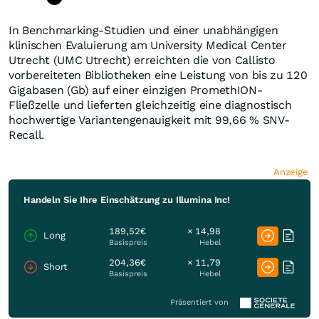
In Benchmarking-Studien und einer unabhängigen
klinischen Evaluierung am University Medical Center
Utrecht (UMC Utrecht) erreichten die von Callisto
vorbereiteten Bibliotheken eine Leistung von bis zu 120
Gigabasen (Gb) auf einer einzigen PromethION-
Fließzelle und lieferten gleichzeitig eine diagnostisch
hochwertige Variantengenauigkeit mit 99,66 % SNV-
Recall.
Anzeige
Handeln Sie Ihre Einschätzung zu Illumina Inc!
189,52€
× 14,98
Long
Basispreis
Hebel
204,36€
× 11,79
Short
Basispreis
Hebel
Präsentiert von