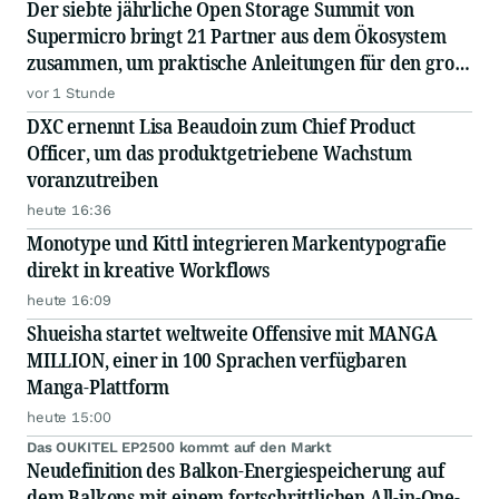
Der siebte jährliche Open Storage Summit von
Supermicro bringt 21 Partner aus dem Ökosystem
zusammen, um praktische Anleitungen für den groß
angelegten Einsatz von KI in Unternehmen
vor 1 Stunde
auszutauschen
DXC ernennt Lisa Beaudoin zum Chief Product
Officer, um das produktgetriebene Wachstum
voranzutreiben
heute 16:36
Monotype und Kittl integrieren Markentypografie
direkt in kreative Workflows
heute 16:09
Shueisha startet weltweite Offensive mit MANGA
MILLION, einer in 100 Sprachen verfügbaren
Manga-Plattform
heute 15:00
Das OUKITEL EP2500 kommt auf den Markt
Neudefinition des Balkon-Energiespeicherung auf
dem Balkons mit einem fortschrittlichen All-in-One-