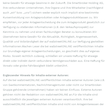
keine Gewähr für etwaige Gewinne in der Zukunft. Die Smartbroker Holding AG,
ihre verbundenen Unternehmen, ihre Organe und ihre Mitarbeiter (nachfolgend
auch „wir“ bzw. „uns“) sichern weder explizit noch implizit eine bestimmte
Kursentwicklung von Anlageprodukten oder Anlageproduktklassen zu. Wir
empfehlen, vor jeder Anlageentscheidung die zum Anlageprodukt gesetzlich zur
Verfügung zu stellenden Informationen (z.B. den Verkaufsprospekt) zur
Kenntnis zu nehmen und einen fachkundigen Berater zu konsultieren.Wir
übernehmen keine Gewähr für die Aktualität, Richtigkeit, Angemessenheit,
Qualität und Vollständigkeit der auf wallstreetONLINE zur Verfügung gestellten
Informationen.Machen Leser die bei wallstreetONLINE veröffentlichten Inhalte
zur Grundlage eigener Anlageentscheidungen, so geschieht dies auf eigenes
Risiko. Soweit rechtlich zulässig, schließen wir unsere Haftung für etwaige
direkt oder indirekt damit verbundene Vermögensschäden aus. Eine Haftung für
Vorsatz oder grobe Fahrlässigkeit bleibt unberührt.
Ergänzender Hinweis für Inhalte externer Autoren:
Auf die bei wallstreetONLINE veröffentlichten Inhalte externer Autoren (wie z.B.
von Gastkommentatoren, Nachrichtenagenturen oder nicht zur Smartbroker-
Gruppe gehörende Unternehmen) haben wir keinen Einfluss. Externe Autoren
gehören nicht der Redaktion von wallstreetONLINE an.Für die Inhalte sind
ausschließlich die jeweiligen externen Autoren verantwortlich. Ihre bei
wallstreetONLINE veröffentlichten Inhalte sind nicht von Anlageinteressen der