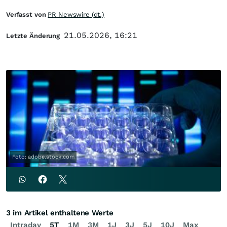
Verfasst von
PR Newswire (dt.)
21.05.2026, 16:21
Letzte Änderung
Foto: adobe.stock.com
3 im Artikel enthaltene Werte
Intraday
5T
1M
3M
1J
3J
5J
10J
Max