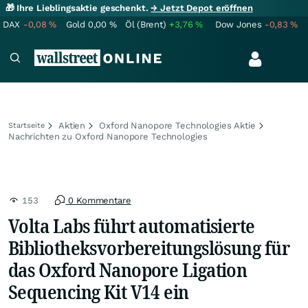
🎁 Ihre Lieblingsaktie geschenkt.
→ Jetzt Depot eröffnen
DAX
-0,08
%
Gold
0,00
%
Öl (Brent)
+3,76
%
Dow Jones
-0,83
%
Aktien
Oxford Nanopore Technologies Aktie
Startseite
Nachrichten zu Oxford Nanopore Technologies
153
0 Kommentare
Volta Labs führt automatisierte
Bibliotheksvorbereitungslösung für
das Oxford Nanopore Ligation
Sequencing Kit V14 ein