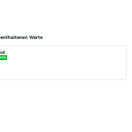
e enthaltenen Werte
und
ktie