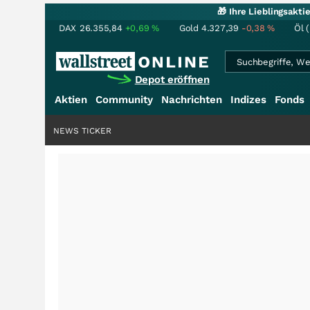
🎁 Ihre Lieblingsakt
DAX
26.355,84
+0,69
%
Gold
4.327,39
-0,38
%
Öl 
Depot eröffnen
Aktien
Community
Nachrichten
Indizes
Fonds
NEWS TICKER