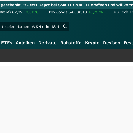
ie geschenkt.
→ Jetzt Depot bei SMARTBROKER+ eröffnen und Willkom
(Brent)
82,32
+0,06
%
Dow Jones
54.036,10
+0,25
%
US Tech 1
ETFs
Anleihen
Derivate
Rohstoffe
Krypto
Devisen
Fest
+