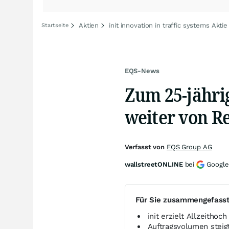
Aktien
init innovation in traffic systems Aktie
Startseite
EQS-News
Zum 25-jährig
weiter von R
Verfasst von
EQS Group AG
wallstreetONLINE
bei
Google
Für Sie zusammengefass
init erzielt Allzeitho
Auftragsvolumen steigt