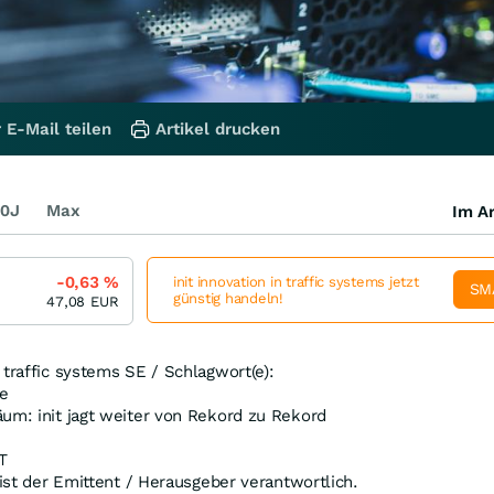
 E-Mail teilen
Artikel drucken
0J
Max
Im Ar
-0,63
%
init innovation in traffic systems jetzt
SM
günstig handeln!
47,08
EUR
 traffic systems SE / Schlagwort(e):
e
um: init jagt weiter von Rekord zu Rekord
T
 ist der Emittent / Herausgeber verantwortlich.