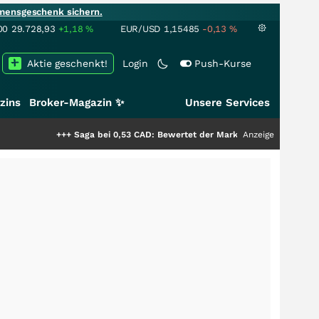
mensgeschenk sichern.
00
29.728,93
+1,18
%
EUR/USD
1,15485
-0,13
%
Aktie geschenkt!
Login
Push-Kurse
zins
Broker-Magazin ✨
Unsere Services
++
Saga bei 0,53 CAD: Bewertet der Markt noch immer nur die Hälfte der S
Anzeige