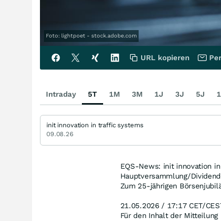
Foto: lightpoet - stock.adobe.com
URL kopieren
Per
Intraday
5T
1M
3M
1J
3J
5J
1
init innovation in traffic systems
09.08.26
EQS-News: init innovation in
Hauptversammlung/Dividend
Zum 25-jährigen Börsenjubilä
21.05.2026 / 17:17 CET/CES
Für den Inhalt der Mitteilung