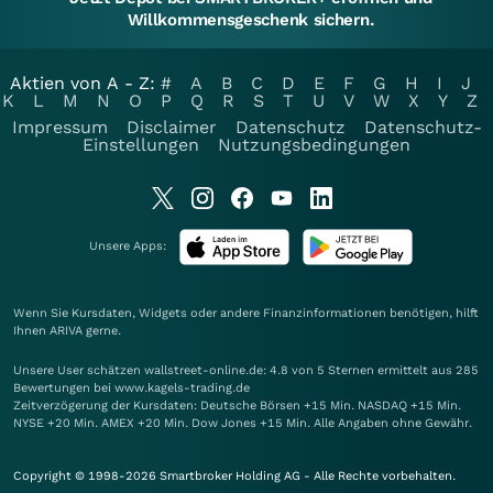
Willkommensgeschenk sichern.
Aktien von A - Z:
#
A
B
C
D
E
F
G
H
I
J
K
L
M
N
O
P
Q
R
S
T
U
V
W
X
Y
Z
Impressum
Disclaimer
Datenschutz
Datenschutz-
Einstellungen
Nutzungsbedingungen
Unsere Apps:
Wenn Sie Kursdaten, Widgets oder andere Finanzinformationen benötigen, hilft
Ihnen
ARIVA
gerne.
Unsere User schätzen wallstreet-online.de: 4.8 von 5 Sternen ermittelt aus 285
Bewertungen bei www.kagels-trading.de
Zeitverzögerung der Kursdaten: Deutsche Börsen +15 Min. NASDAQ +15 Min.
NYSE +20 Min. AMEX +20 Min. Dow Jones +15 Min. Alle Angaben ohne Gewähr.
Copyright © 1998-2026 Smartbroker Holding AG - Alle Rechte vorbehalten.