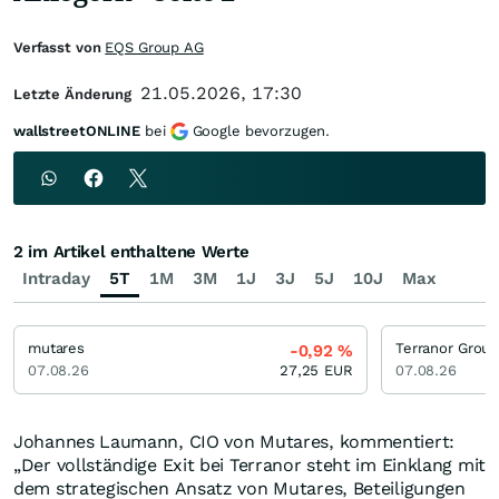
Verfasst von
EQS Group AG
21.05.2026, 17:30
Letzte Änderung
wallstreetONLINE
bei
Google bevorzugen.
2 im Artikel enthaltene Werte
Intraday
5T
1M
3M
1J
3J
5J
10J
Max
mutares
Terranor Group
-0,92
%
07.08.26
27,25
EUR
07.08.26
Johannes Laumann, CIO von Mutares, kommentiert:
„Der vollständige Exit bei Terranor steht im Einklang mit
dem strategischen Ansatz von Mutares, Beteiligungen