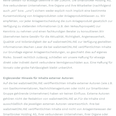
keine Gewähr für etwaige Gewinne in der Zukunft. Die Smartbroker Holding AG,
ihre verbundenen Unternehmen, ihre Organe und ihre Mitarbeiter (nachfolgend
auch „wir“ bzw. „uns“) sichern weder explizit noch implizit eine bestimmte
Kursentwicklung von Anlageprodukten oder Anlageproduktklassen zu. Wir
empfehlen, vor jeder Anlageentscheidung die zum Anlageprodukt gesetzlich zur
Verfügung zu stellenden Informationen (z.B. den Verkaufsprospekt) zur
Kenntnis zu nehmen und einen fachkundigen Berater zu konsultieren.Wir
übernehmen keine Gewähr für die Aktualität, Richtigkeit, Angemessenheit,
Qualität und Vollständigkeit der auf wallstreetONLINE zur Verfügung gestellten
Informationen.Machen Leser die bei wallstreetONLINE veröffentlichten Inhalte
zur Grundlage eigener Anlageentscheidungen, so geschieht dies auf eigenes
Risiko. Soweit rechtlich zulässig, schließen wir unsere Haftung für etwaige
direkt oder indirekt damit verbundene Vermögensschäden aus. Eine Haftung für
Vorsatz oder grobe Fahrlässigkeit bleibt unberührt.
Ergänzender Hinweis für Inhalte externer Autoren:
Auf die bei wallstreetONLINE veröffentlichten Inhalte externer Autoren (wie z.B.
von Gastkommentatoren, Nachrichtenagenturen oder nicht zur Smartbroker-
Gruppe gehörende Unternehmen) haben wir keinen Einfluss. Externe Autoren
gehören nicht der Redaktion von wallstreetONLINE an.Für die Inhalte sind
ausschließlich die jeweiligen externen Autoren verantwortlich. Ihre bei
wallstreetONLINE veröffentlichten Inhalte sind nicht von Anlageinteressen der
Smartbroker Holding AG, ihrer verbundenen Unternehmen, ihrer Organe oder