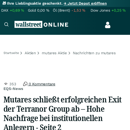
🎁 Ihre Lieblingsaktie geschenkt.
→ Jetzt Depot eröffnen
DAX
+0,69
%
Gold
0,00
%
Öl (Brent)
-1,53
%
Dow Jones
+0,25
%
Aktien
mutares Aktie
Nachrichten zu mutares
Startseite
353
0 Kommentare
EQS-News
Mutares schließt erfolgreichen Exit
der Terranor Group ab – Hohe
Nachfrage bei institutionellen
Anlegern - Seite 2