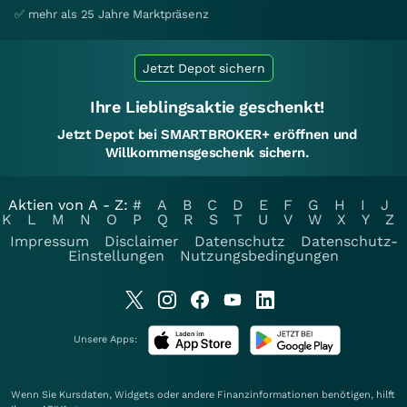
✅ mehr als 25 Jahre Marktpräsenz
Jetzt Depot sichern
Ihre Lieblingsaktie geschenkt!
Jetzt Depot bei SMARTBROKER+ eröffnen und
Willkommensgeschenk sichern.
Aktien von A - Z:
#
A
B
C
D
E
F
G
H
I
J
K
L
M
N
O
P
Q
R
S
T
U
V
W
X
Y
Z
Impressum
Disclaimer
Datenschutz
Datenschutz-
Einstellungen
Nutzungsbedingungen
Unsere Apps:
Wenn Sie Kursdaten, Widgets oder andere Finanzinformationen benötigen, hilft