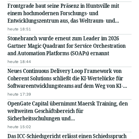
Frontgrade baut seine Präsenz in Huntsville mit
einem hochmodernen Forschungs- und
Entwicklungszentrum aus, das Weltraum- und
Verteidigungsmissionen der nächsten Generation
heute 18:51
unterstützt
Stonebranch wurde erneut zum Leader im 2026
Gartner Magic Quadrant for Service Orchestration
and Automation Platforms (SOAPs) ernannt
heute 18:44
Neues Continuous Delivery Loop Framework von
Coherent Solutions schließt die KI-Wertelücke für
Softwareentwicklungsteams auf dem Weg von KI-
gestützter zu KI-nativer Entwicklung
heute 17:39
OpenGate Capital übernimmt Maersk Training, den
weltweiten Geschäftsbereich für
Sicherheitsschulungen und
Gassicherheitsdienstleistungen von Maersk
heute 15:02
Das ICC-Schiedsgericht erlässt einen Schiedsspruch