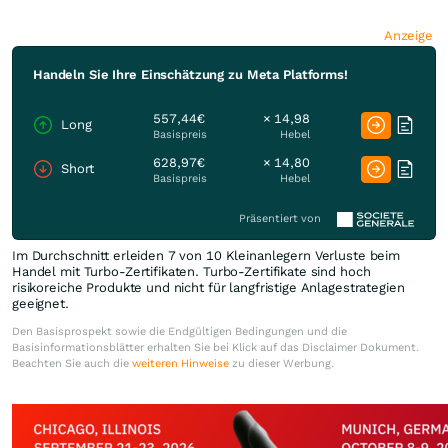
Anzeige
Handeln Sie Ihre Einschätzung zu Meta Platforms!
557,44€
× 14,98
Long
Basispreis
Hebel
628,97€
× 14,80
Short
Basispreis
Hebel
Präsentiert von
Im Durchschnitt erleiden 7 von 10 Kleinanlegern Verluste beim
Handel mit Turbo-Zertifikaten. Turbo-Zertifikate sind hoch
risikoreiche Produkte und nicht für langfristige Anlagestrategien
geeignet.
Den Basisprospekt sowie die Endgültigen Bedingungen und die
Basisinformationsblätter erhalten Sie bei Klick auf das Disclaimer Dokument.
Beachten Sie auch die
weiteren Hinweise
zu dieser Werbung.