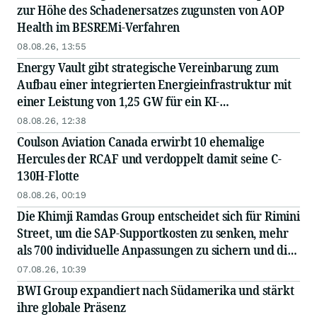
zur Höhe des Schadenersatzes zugunsten von AOP
Health im BESREMi-Verfahren
08.08.26, 13:55
Energy Vault gibt strategische Vereinbarung zum
Aufbau einer integrierten Energieinfrastruktur mit
einer Leistung von 1,25 GW für ein KI-
Rechenzentrum eines Hyperscalers bekannt – in
08.08.26, 12:38
Zusammenarbeit mit einem führenden EPC...
Coulson Aviation Canada erwirbt 10 ehemalige
Hercules der RCAF und verdoppelt damit seine C-
130H-Flotte
08.08.26, 00:19
Die Khimji Ramdas Group entscheidet sich für Rimini
Street, um die SAP-Supportkosten zu senken, mehr
als 700 individuelle Anpassungen zu sichern und die
Einsparungen in Innovationen zu reinvestieren
07.08.26, 10:39
BWI Group expandiert nach Südamerika und stärkt
ihre globale Präsenz