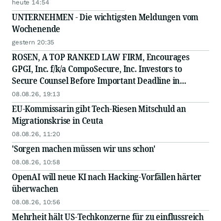
heute 14:54
UNTERNEHMEN - Die wichtigsten Meldungen vom
Wochenende
gestern 20:35
ROSEN, A TOP RANKED LAW FIRM, Encourages
GPGI, Inc. f/k/a CompoSecure, Inc. Investors to
Secure Counsel Before Important Deadline in
Securities Class Action - GPGI, CMPO
08.08.26, 19:13
EU-Kommissarin gibt Tech-Riesen Mitschuld an
Migrationskrise in Ceuta
08.08.26, 11:20
'Sorgen machen müssen wir uns schon'
08.08.26, 10:58
OpenAI will neue KI nach Hacking-Vorfällen härter
überwachen
08.08.26, 10:56
Mehrheit hält US-Techkonzerne für zu einflussreich