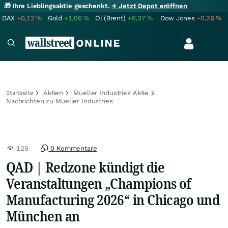
🎁 Ihre Lieblingsaktie geschenkt.
→ Jetzt Depot eröffnen
DAX
-0,12
%
Gold
+1,06
%
Öl (Brent)
+6,37
%
Dow Jones
-0,26
%
Aktien
Mueller Industries Aktie
Startseite
Nachrichten zu Mueller Industries
125
0 Kommentare
QAD | Redzone kündigt die
Veranstaltungen „Champions of
Manufacturing 2026“ in Chicago und
München an