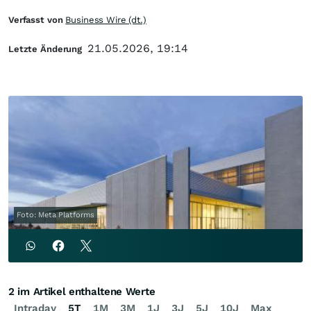
Verfasst von
Business Wire (dt.)
21.05.2026, 19:14
Letzte Änderung
Foto: Meta Platforms
2 im Artikel enthaltene Werte
Intraday
5T
1M
3M
1J
3J
5J
10J
Max