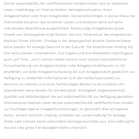
Die bei wallstreetONLINE veröffentlichten Inhalte richten sich an sämtliche
Leser, unabhängig von ihrer konkreten Vermögenssituation, ihrem
Anlageverhalten oder ihren Anlagezielen. Sie berücksichtigen in keiner Weise die
individuelle Situation des einzelnen Lesers und ersetzen keine auf seine
individuellen Bedürfnisse ausgerichtete, fachkundige Anlageberatung.Der
Erwerb von Wertpapieren birgt Risiken, die zum Totalverlust des eingesetzten
Kapitals führen können. Etwaige in der Vergangenheit erzielte Gewinne bieten
keine Gewähr für etwaige Gewinne in der Zukunft. Die Smartbroker Holding AG,
ihre verbundenen Unternehmen, ihre Organe und ihre Mitarbeiter (nachfolgend
auch „wir“ bzw. „uns“) sichern weder explizit noch implizit eine bestimmte
Kursentwicklung von Anlageprodukten oder Anlageproduktklassen zu. Wir
empfehlen, vor jeder Anlageentscheidung die zum Anlageprodukt gesetzlich zur
Verfügung zu stellenden Informationen (z.B. den Verkaufsprospekt) zur
Kenntnis zu nehmen und einen fachkundigen Berater zu konsultieren.Wir
übernehmen keine Gewähr für die Aktualität, Richtigkeit, Angemessenheit,
Qualität und Vollständigkeit der auf wallstreetONLINE zur Verfügung gestellten
Informationen.Machen Leser die bei wallstreetONLINE veröffentlichten Inhalte
zur Grundlage eigener Anlageentscheidungen, so geschieht dies auf eigenes
Risiko. Soweit rechtlich zulässig, schließen wir unsere Haftung für etwaige
direkt oder indirekt damit verbundene Vermögensschäden aus. Eine Haftung für
Vorsatz oder grobe Fahrlässigkeit bleibt unberührt.