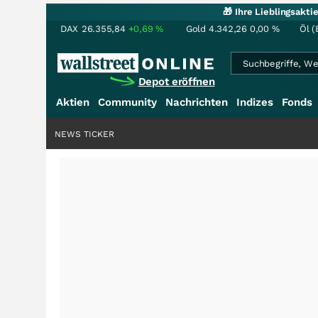
🎁 Ihre Lieblingsakt
DAX
26.355,84
+0,69
%
Gold
4.342,26
0,00
%
Öl (
Depot eröffnen
Aktien
Community
Nachrichten
Indizes
Fonds
NEWS TICKER