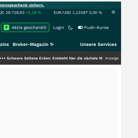
mensgeschenk sichern.
00
29.728,93
+1,18
%
EUR/USD
1,15587
0,00
%
Aktie geschenkt!
Login
Push-Kurse
zins
Broker-Magazin ✨
Unsere Services
tene Erden: Entsteht hier die nächste Milliardenstory?
+++
Anzeige