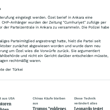
a
erufung eingelegt werden. Özel berief in Ankara eine
n. CHP-Anhänger wurden der Zeitung "Cumhuriyet" zufolge per
r der Parteizentrale in Ankara zu versammeln. Die Polizei habe
iges Parteimitglied angestrengt hatte, hielt die Partei seit
Oktober zunächst abgewiesen worden und wurde dann neu
hrung um Özel wies die Vorwürfe zurück. Sie argumentiert
Wahlbehörde und nicht ein Gericht darüber entscheiden müsste,
tagen rechtmäßig waren.
hte der Türkei
t aus USA
Chinas Käufe bleiben
Diese Technik
storen
aus
verändert alles
Trumps "goldenes
Leonardo testet
chten