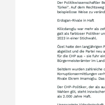
Der Politikwissenschaftler Be
Türkei". Auf dem Rechtsweg 
beispiellose Weise zu veränd
Erdogan-Rivale in Haft
Kilicdaroglu war mehr als ze
galt als farbloser Politiker
2023 in einer Stichwahl.
Özel hatte den langjährigen 
abgelöst und die Partei neu 
für die CHP aus - sie fuhr e
Bürgermeisterämter im Land
Seitdem wurden zahlreiche o
Korruptionsermittlungen verh
Rivale Ekrem Imamoglu. Das 
Der CHP-Politiker, der als a
Wahlen gilt, steht inzwisch
als 2.000 Jahre Haft.
Unerwartete Videobotschaft