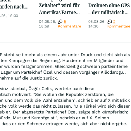
Zeitalter" wird für
Drohnen ohne GPS
iarden nach
Amerikas Farmer
– der militärische
opa um
.26, 19:00
zum Milliarden-
Nutzen ist enorm
04.08.26,
5
06.08.26,
2
Desaster
18:59
Kommentare
14:30
Kommentare
P steht seit mehr als einem Jahr unter Druck und sieht sich als
erten Kampagne der Regierung. Hunderte ihrer Mitglieder und
ter wurden festgenommen. Gleichzeitig schwelen parteiinterne
ger um Parteichef Özel und dessen Vorgänger Kilicdaroglu.
nahme auf die Justiz zurück.
inz Istanbul, Özgür Celik, wertete auch diese
tisch motiviert. "Sie wollen die Republik zerstören, die
n und dem Volk die Wahl entziehen", schrieb er auf X mit Blick
sche Volk werde das nicht zulassen. "Die Türkei wird sich dieser
ieb er. Der abgesetzte Parteichef Özel zeigte sich kämpferisch:
ürde, Mut und Kampfgeist!", schrieb er auf X. Seinen
 dass er den Schmerz ertragen werde, sich aber nicht ergebe.