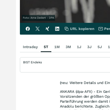
Foto: Arne Dedert - DPA
URL kopieren
Per
Intraday
5T
1M
3M
1J
3J
5J
1
BIST Endeks
(neu: Weitere Details und Ei
ANKARA (dpa-AFX) - Ein Geri
Vorsitzenden der größten Op
Parteiführung werden damit i
Anadolu berichtete. Zugleic