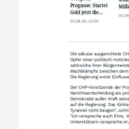
Prognose: Startet
Mill
Gold jetzt die
Eur
05.08
Trendwende? 4
01.08.26, 13:00
Gründe sprechen
dafür
Die säkular ausgerichtete CH
Opfer einer politisch motivi
zahlreiche ihrer Bürgermeis
Machtkämpfe zwischen dem La
Die Regierung weist Einfluss
Der CHP-Vorsitzende der Prov
Gerichtsentscheidung als poli
Demokratie außer Kraft setze
auf die Regierung. Das türki
Tyrannei nicht beugen", schr
"Ich verspreche euch Ehre, W
Unterstützern verspreche er,