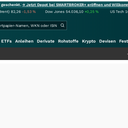
ie geschenkt.
→ Jetzt Depot bei SMARTBROKER+ eröffnen und Willkom
Brent)
82,26
-1,53
%
Dow Jones
54.036,10
+0,25
%
US Tech 1
ETFs
Anleihen
Derivate
Rohstoffe
Krypto
Devisen
Fest
+++
Schwere Sel