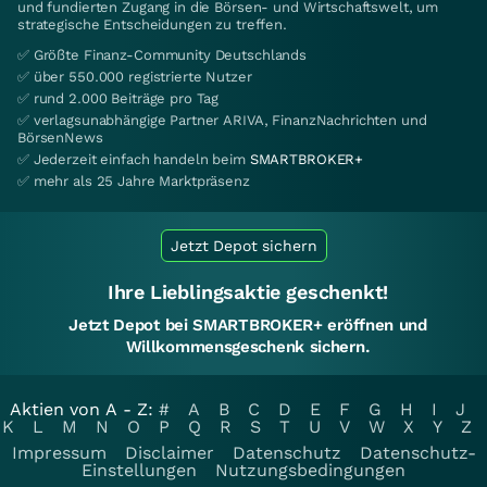
und fundierten Zugang in die Börsen- und Wirtschaftswelt, um
strategische Entscheidungen zu treffen.
✅ Größte Finanz-Community Deutschlands
✅ über 550.000 registrierte Nutzer
✅ rund 2.000 Beiträge pro Tag
✅ verlagsunabhängige Partner ARIVA, FinanzNachrichten und
BörsenNews
✅ Jederzeit einfach handeln beim
SMARTBROKER+
✅ mehr als 25 Jahre Marktpräsenz
Jetzt Depot sichern
Ihre Lieblingsaktie geschenkt!
Jetzt Depot bei SMARTBROKER+ eröffnen und
Willkommensgeschenk sichern.
Aktien von A - Z:
#
A
B
C
D
E
F
G
H
I
J
K
L
M
N
O
P
Q
R
S
T
U
V
W
X
Y
Z
Impressum
Disclaimer
Datenschutz
Datenschutz-
Einstellungen
Nutzungsbedingungen