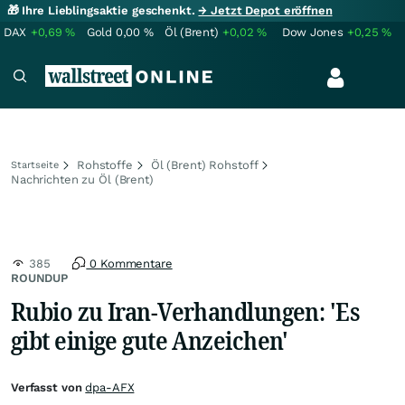
🎁 Ihre Lieblingsaktie geschenkt.
→ Jetzt Depot eröffnen
DAX
+0,69
%
Gold
0,00
%
Öl (Brent)
+0,02
%
Dow Jones
+0,25
%
Rohstoffe
Öl (Brent) Rohstoff
Startseite
Nachrichten zu Öl (Brent)
385
0 Kommentare
ROUNDUP
Rubio zu Iran-Verhandlungen: 'Es
gibt einige gute Anzeichen'
Verfasst von
dpa-AFX