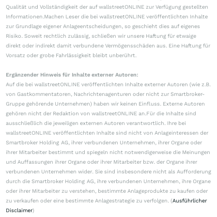
Qualität und Vollständigkeit der auf wallstreetONLINE zur Verfügung gestellten
Informationen.Machen Leser die bei wallstreetONLINE veröffentlichten Inhalte
zur Grundlage eigener Anlageentscheidungen, so geschieht dies auf eigenes
Risiko. Soweit rechtlich zulässig, schließen wir unsere Haftung für etwaige
direkt oder indirekt damit verbundene Vermögensschäden aus. Eine Haftung für
Vorsatz oder grobe Fahrlässigkeit bleibt unberührt.
Ergänzender Hinweis für Inhalte externer Autoren:
Auf die bei wallstreetONLINE veröffentlichten Inhalte externer Autoren (wie z.B.
von Gastkommentatoren, Nachrichtenagenturen oder nicht zur Smartbroker-
Gruppe gehörende Unternehmen) haben wir keinen Einfluss. Externe Autoren
gehören nicht der Redaktion von wallstreetONLINE an.Für die Inhalte sind
ausschließlich die jeweiligen externen Autoren verantwortlich. Ihre bei
wallstreetONLINE veröffentlichten Inhalte sind nicht von Anlageinteressen der
Smartbroker Holding AG, ihrer verbundenen Unternehmen, ihrer Organe oder
ihrer Mitarbeiter bestimmt und spiegeln nicht notwendigerweise die Meinungen
und Auffassungen ihrer Organe oder ihrer Mitarbeiter bzw. der Organe ihrer
verbundenen Unternehmen wider. Sie sind insbesondere nicht als Aufforderung
durch die Smartbroker Holding AG, ihre verbundenen Unternehmen, ihre Organe
oder ihrer Mitarbeiter zu verstehen, bestimmte Anlageprodukte zu kaufen oder
zu verkaufen oder eine bestimmte Anlagestrategie zu verfolgen. (
Ausführlicher
Disclaimer
)