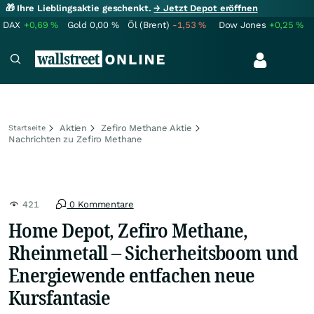
🎁 Ihre Lieblingsaktie geschenkt.
→ Jetzt Depot eröffnen
DAX
+0,69
%
Gold
0,00
%
Öl (Brent)
-1,53
%
Dow Jones
+0,25
%
Aktien
Zefiro Methane Aktie
Startseite
Nachrichten zu Zefiro Methane
421
0 Kommentare
Home Depot, Zefiro Methane,
Rheinmetall – Sicherheitsboom und
Energiewende entfachen neue
Kursfantasie