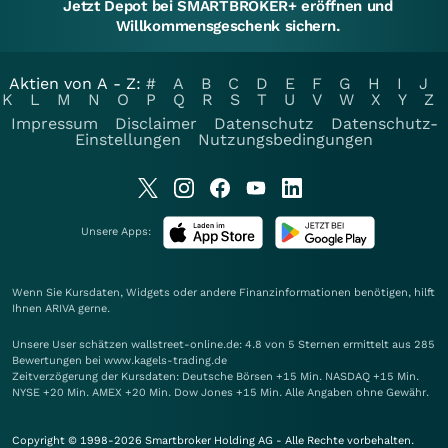
Jetzt Depot bei SMARTBROKER+ eröffnen und
Willkommensgeschenk sichern.
Aktien von A - Z:
#
A
B
C
D
E
F
G
H
I
J
K
L
M
N
O
P
Q
R
S
T
U
V
W
X
Y
Z
Impressum
Disclaimer
Datenschutz
Datenschutz-
Einstellungen
Nutzungsbedingungen
Unsere Apps:
Wenn Sie Kursdaten, Widgets oder andere Finanzinformationen benötigen, hilft
Ihnen
ARIVA
gerne.
Unsere User schätzen wallstreet-online.de: 4.8 von 5 Sternen ermittelt aus 285
Bewertungen bei www.kagels-trading.de
Zeitverzögerung der Kursdaten: Deutsche Börsen +15 Min. NASDAQ +15 Min.
NYSE +20 Min. AMEX +20 Min. Dow Jones +15 Min. Alle Angaben ohne Gewähr.
Copyright © 1998-2026 Smartbroker Holding AG - Alle Rechte vorbehalten.