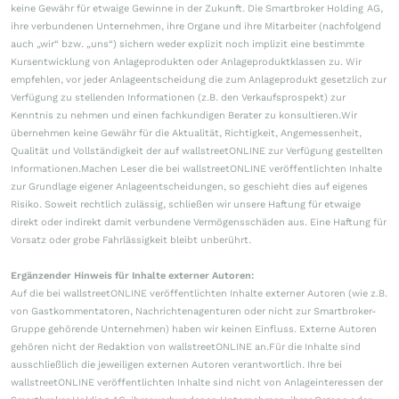
keine Gewähr für etwaige Gewinne in der Zukunft. Die Smartbroker Holding AG,
ihre verbundenen Unternehmen, ihre Organe und ihre Mitarbeiter (nachfolgend
auch „wir“ bzw. „uns“) sichern weder explizit noch implizit eine bestimmte
Kursentwicklung von Anlageprodukten oder Anlageproduktklassen zu. Wir
empfehlen, vor jeder Anlageentscheidung die zum Anlageprodukt gesetzlich zur
Verfügung zu stellenden Informationen (z.B. den Verkaufsprospekt) zur
Kenntnis zu nehmen und einen fachkundigen Berater zu konsultieren.Wir
übernehmen keine Gewähr für die Aktualität, Richtigkeit, Angemessenheit,
Qualität und Vollständigkeit der auf wallstreetONLINE zur Verfügung gestellten
Informationen.Machen Leser die bei wallstreetONLINE veröffentlichten Inhalte
zur Grundlage eigener Anlageentscheidungen, so geschieht dies auf eigenes
Risiko. Soweit rechtlich zulässig, schließen wir unsere Haftung für etwaige
direkt oder indirekt damit verbundene Vermögensschäden aus. Eine Haftung für
Vorsatz oder grobe Fahrlässigkeit bleibt unberührt.
Ergänzender Hinweis für Inhalte externer Autoren:
Auf die bei wallstreetONLINE veröffentlichten Inhalte externer Autoren (wie z.B.
von Gastkommentatoren, Nachrichtenagenturen oder nicht zur Smartbroker-
Gruppe gehörende Unternehmen) haben wir keinen Einfluss. Externe Autoren
gehören nicht der Redaktion von wallstreetONLINE an.Für die Inhalte sind
ausschließlich die jeweiligen externen Autoren verantwortlich. Ihre bei
wallstreetONLINE veröffentlichten Inhalte sind nicht von Anlageinteressen der