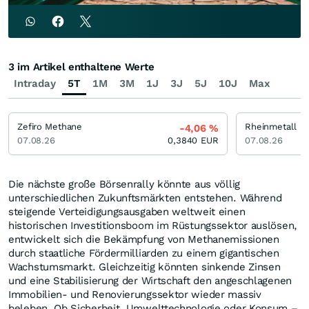
3 im Artikel enthaltene Werte
Intraday
5T
1M
3M
1J
3J
5J
10J
Max
Zefiro Methane
Rheinmetall
-4,06
%
07.08.26
0,3840
EUR
07.08.26
Die nächste große Börsenrally könnte aus völlig
unterschiedlichen Zukunftsmärkten entstehen. Während
steigende Verteidigungsausgaben weltweit einen
historischen Investitionsboom im Rüstungssektor auslösen,
entwickelt sich die Bekämpfung von Methanemissionen
durch staatliche Fördermilliarden zu einem gigantischen
Wachstumsmarkt. Gleichzeitig könnten sinkende Zinsen
und eine Stabilisierung der Wirtschaft den angeschlagenen
Immobilien- und Renovierungssektor wieder massiv
beleben. Ob Sicherheit, Umwelttechnologie oder Konsum –