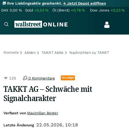
🎁 Ihre Lieblingsaktie geschenkt.
→ Jetzt Depot eröffnen
DAX
0,00
%
Gold
+0,53
%
Öl (Brent)
+0,78
%
Dow Jones
+0,23
%
Aktien
TAKKT Aktie
Nachrichten zu TAKKT
Startseite
Anzeige
125
0 Kommentare
TAKKT AG – Schwäche mit
Signalcharakter
Verfasst von
Maximilian Berger
22.05.2026, 10:18
Letzte Änderung