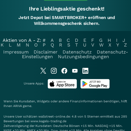
Ihre Lieblingsaktie geschenkt!
Jetzt Depot bei SMARTBROKER+ eröffnen und
Willkommensgeschenk sichern.
Aktien von A - Z:
#
A
B
C
D
E
F
G
H
I
J
K
L
M
N
O
P
Q
R
S
T
U
V
W
X
Y
Z
Impressum
Disclaimer
Datenschutz
Datenschutz-
Einstellungen
Nutzungsbedingungen
Unsere Apps:
Wenn Sie Kursdaten, Widgets oder andere Finanzinformationen benötigen, hilft
Ihnen
ARIVA
gerne.
Unsere User schätzen wallstreet-online.de: 4.8 von 5 Sternen ermittelt aus 285
Bewertungen bei www.kagels-trading.de
Zeitverzögerung der Kursdaten: Deutsche Börsen +15 Min. NASDAQ +15 Min.
NYSE +20 Min. AMEX +20 Min. Dow Jones +15 Min. Alle Angaben ohne Gewähr.