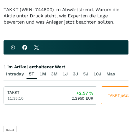
TAKKT (WKN: 744600) im Abwärtstrend. Warum die
Aktie unter Druck steht, wie Experten die Lage
bewerten und was Anleger jetzt beachten sollten.
1 im Artikel enthaltener Wert
Intraday
5T
1M
3M
1J
3J
5J
10J
Max
TAKKT
+2,57
%
TAKKT jetzt g
11:25:10
2,2950
EUR
Beliebt