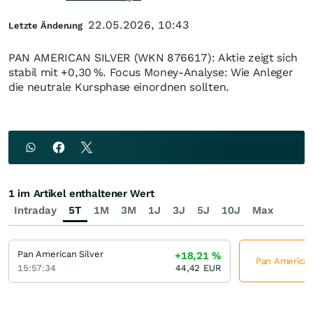
22.05.2026, 10:43
Letzte Änderung
PAN AMERICAN SILVER (WKN 876617): Aktie zeigt sich
stabil mit +0,30 %. Focus Money-Analyse: Wie Anleger
die neutrale Kursphase einordnen sollten.
1 im Artikel enthaltener Wert
Intraday
5T
1M
3M
1J
3J
5J
10J
Max
Pan American Silver
+18,21
%
Pan American 
15:57:34
44,42
EUR