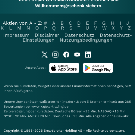
Willkommensgeschenk sichern.
Aktien von A - Z:
#
A
B
C
D
E
F
G
H
I
J
K
L
M
N
O
P
Q
R
S
T
U
V
W
X
Y
Z
Impressum
Disclaimer
Datenschutz
Datenschutz-
Einstellungen
Nutzungsbedingungen
Unsere Apps:
Wenn Sie Kursdaten, Widgets oder andere Finanzinformationen benötigen, hilft
Ihnen
ARIVA
gerne.
Unsere User schätzen wallstreet-online.de: 4.8 von 5 Sternen ermittelt aus 285
Bewertungen bei www.kagels-trading.de
Zeitverzögerung der Kursdaten: Deutsche Börsen +15 Min. NASDAQ +15 Min.
NYSE +20 Min. AMEX +20 Min. Dow Jones +15 Min. Alle Angaben ohne Gewähr.
Copyright © 1998-2026 Smartbroker Holding AG - Alle Rechte vorbehalten.