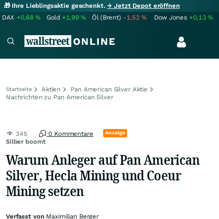
🎁 Ihre Lieblingsaktie geschenkt.
→ Jetzt Depot eröffnen
DAX
+0,68
%
Gold
+1,99
%
Öl (Brent)
-1,52
%
Dow Jones
+0,13
%
Aktien
Pan American Silver Aktie
Startseite
Nachrichten zu Pan American Silver
Anzeige
345
0 Kommentare
Silber boomt
Warum Anleger auf Pan American
Silver, Hecla Mining und Coeur
Mining setzen
Verfasst von
Maximilian Berger