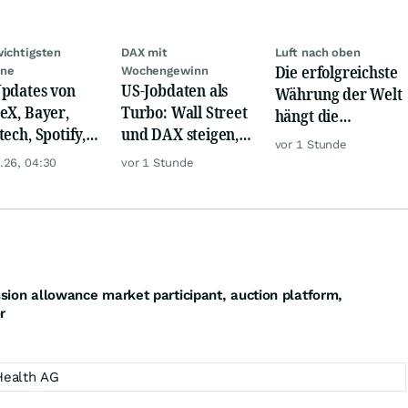
wichtigsten
DAX mit
Luft nach oben
Die erfolgreichste
ine
Wochengewinn
pdates von
US-Jobdaten als
Währung der Welt
eX, Bayer,
Turbo: Wall Street
hängt die
tech, Spotify,
und DAX steigen,
Konkurrenz ab
vor 1 Stunde
er, Continental,
Gold glänzt
.26, 04:30
vor 1 Stunde
k & Co
ission allowance market participant, auction platform,
r
 Health AG