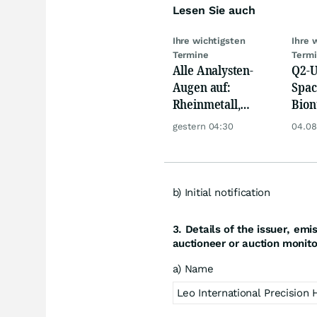
Lesen Sie auch
Ihre wichtigsten
Ihre 
Termine
Term
Alle Analysten-
Q2-U
Augen auf:
Spac
Rheinmetall,
Bion
Deutsche Telekom,
Pfiz
gestern 04:30
04.08
Siemens, Airbnb &
Merc
Lyft
b) Initial notification
3. Details of the issuer, em
auctioneer or auction monito
a) Name
Leo International Precision