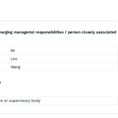
harging managerial responsibilities / person closely associated
Mr
Leo
Wang
n
e or supervisory body