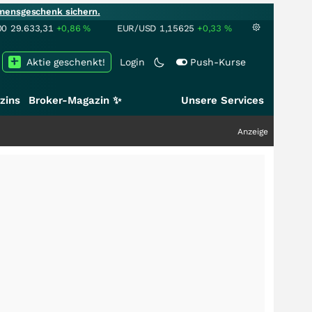
mensgeschenk sichern.
00
29.633,31
+0,86
%
EUR/USD
1,15625
+0,33
%
Aktie geschenkt!
Login
Push-Kurse
zins
Broker-Magazin ✨
Unsere Services
Anzeige