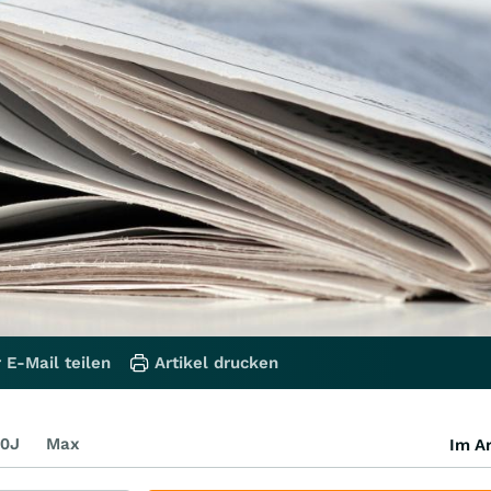
 E-Mail teilen
Artikel drucken
0J
Max
Im Ar