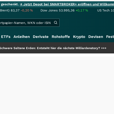
ie geschenkt.
→ Jetzt Depot bei SMARTBROKER+ eröffnen und Willkom
(Brent)
83,37
-0,20
%
Dow Jones
53.995,36
+0,17
%
US Tech 1
ETFs
Anleihen
Derivate
Rohstoffe
Krypto
Devisen
Fest
Erden: Entsteht hier die nächste Milliardenstory?
+++