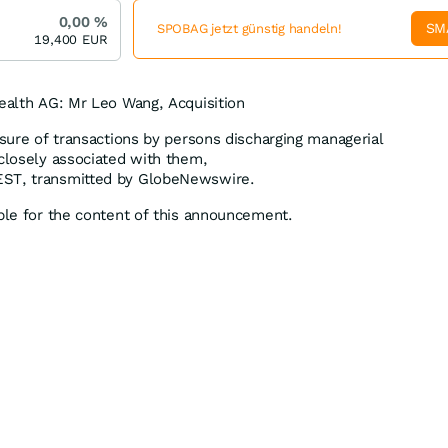
0,00
%
SM
SPOBAG jetzt günstig handeln!
19,400
EUR
Health AG: Mr Leo Wang, Acquisition
osure of transactions by persons discharging managerial
 closely associated with them,
EST, transmitted by GlobeNewswire.
ible for the content of this announcement.