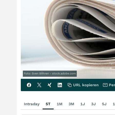
Foto: Sven BÃhren - stock.adobe.com
URL kopieren
Per
Intraday
5T
1M
3M
1J
3J
5J
1